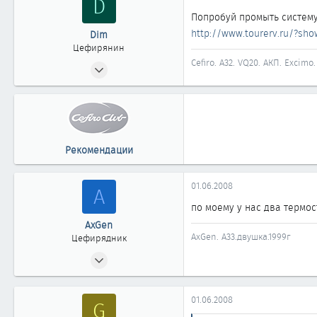
D
Попробуй промыть систему 
http://www.tourerv.ru/?sho
Dim
Цефирянин
Cefiro. А32. VQ20. АКП. Excimo.
27.01.2008
397
1
361
Курган
Рекомендации
01.06.2008
A
по моему у нас два термос
AxGen
AxGen. А33.двушка.1999г
Цефирядник
26.05.2006
293
0
01.06.2008
G
61