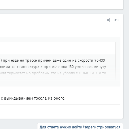
#30
) при езде на трассе причем даже один на скорости 90-130
дниматся температура а при езде под 180 уже через минуту
менял термостат но проблемы это не убрало !! ПОМОГИТЕ а то
 с выкидыванием тосола из оного.
В у меня срывало крыльчатку и признаки были похожи.
разуются пробки воздушные и система ОЖ перестает работать.
Для ответа нужно войти/зарегистрироваться