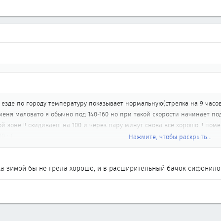
и езде по городу температуру показывает нормальную(стрелка на 9 часов
меня маловато я обычно под 140-160 но при такой скорости начинает по
ой зоне !! скидиваеш на 100 и через пару минут снова все хорошо !! по
0 :-(
Нажмите, чтобы раскрыть...
Нажмите, чтобы раскрыть...
я три основные проблемы можно предположить:
ка зимой бы не грела хорошо, и в расширительный бачок сифонило
возможно проблем с крыльчаткой, не держал в руках нашу помпу, но БМ
 или мухами.
 ГБЦ, и на большой нагрузке газы проникают в систему охлаждения, об