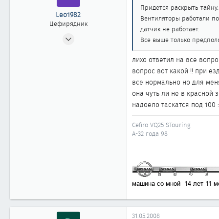
Придется раскрыть тайну...
Leo1982
Вентиляторы работали по
Цефирядник
датчик не работает.
04.04.2007
Все выше только предпол
214
лихо ответил на все вопро
0
вопрос вот какой !! при е
61
все нормально но для мен
Ханты-Мансийск
она чуть ли не в красной 
надоело таскатся под 100 :
Cefiro VQ25 STouring
А-32 года 98
31.05.2008