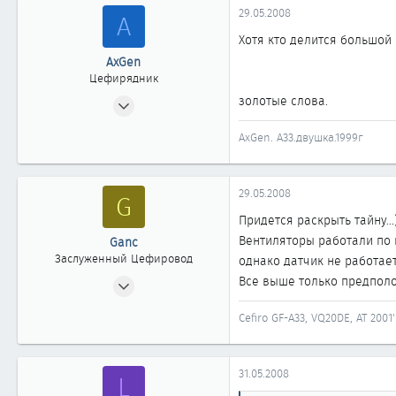
29.05.2008
A
Хотя кто делится большой Р
AxGen
Цефирядник
26.05.2006
золотые слова.
293
AxGen. А33.двушка.1999г
0
61
Амурская обл.
29.05.2008
G
Придется раскрыть тайну...)
Вентиляторы работали по 
Ganc
Заслуженный Цефировод
однако датчик не работает
13.11.2005
Все выше только предпол
1 939
Cefiro GF-A33, VQ20DE, AT 2001'
2
1 861
ЯНАО, Губкинский
31.05.2008
L
www.ganc-cefiro.nm.ru