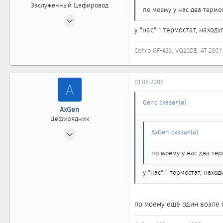
Заслуженный Цефировод
по моему у нас два термо
13.11.2005
у "нас" 1 термостат, нахо
1 939
2
Cefiro GF-A33, VQ20DE, AT 2001'
1 861
ЯНАО, Губкинский
www.ganc-cefiro.nm.ru
01.06.2008
A
Ganc сказал(а):
AxGen
Цефирядник
26.05.2006
AxGen сказал(а):
293
по моему у нас два тер
0
61
у "нас" 1 термостат, нах
Амурская обл.
по моему ещё один возле с