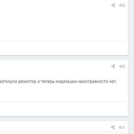
#22
#23
откнули резистор и теперь индикации неисправности нет,
#24