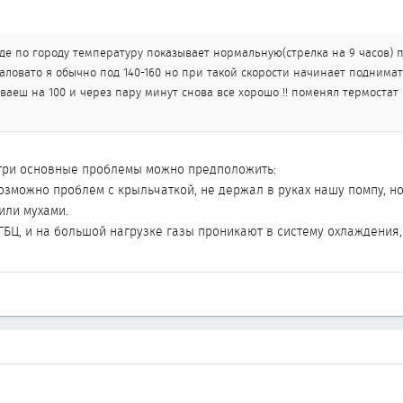
езде по городу температуру показывает нормальную(стрелка на 9 часов) 
ловато я обычно под 140-160 но при такой скорости начинает подниматс
диваеш на 100 и через пару минут снова все хорошо !! поменял термостат
 три основные проблемы можно предположить:
возможно проблем с крыльчаткой, не держал в руках нашу помпу, н
или мухами.
 ГБЦ, и на большой нагрузке газы проникают в систему охлаждени