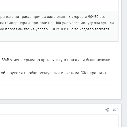
при езде на трассе причем даже один на скорости 90-130 все
я температура а при езде под 180 уже через минуту она чуть ли
 но проблемы это не убрало !! ПОМОГИТЕ а то надоело таскатся
о БМВ у меня срывало крыльчатку и признаки были похожи.
я, образуются пробки воздушные и система ОЖ перестает
#28