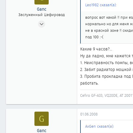
Амурская обл.
Leo1982 сказал(а):
Ganc
Заслуженный Цефировод
вопрос вот какой !! при 
13.11.2005
нормально но для меня ма
1 939
не в красной зоне !! ски
2
под 100 :-(
1 861
Какие 9 часов?...
ЯНАО, Губкинский
Ну да ладно, мне кажется
www.ganc-cefiro.nm.ru
1. Неисправность помпы, 
2. Забит радиатор мошкой 
3. Пробита прокладка под
работать.
Cefiro GF-A33, VQ20DE, AT 2001'
01.06.2008
G
AxGen сказал(а):
Ganc