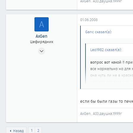
AxGen. А33.двушка.1999г
01.06.2008
A
Ganc сказал(а):
AxGen
Цефирядник
26.05.2006
Leo1982 сказал(а):
293
вопрос вот какой !! пр
0
все нормально но для 
61
она чуть ли не в красн
Амурская обл.
надоело таскатся под 10
Какие 9 часов?...
Ну да ладно, мне кажетс
если бы были газы то печ
1. Неисправность помпы, 
2. Забит радиатор мошкой
AxGen. А33.двушка.1999г
3. Пробита прокладка под
1
2
Назад