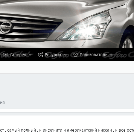
Галерея
Ресурсы
Пользователи
ция
т , самый полный , и инфинити и американтский ниссан , и все ос