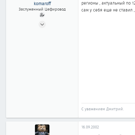
ы
л
регионы , актуальный по 12
komaroff
а
Заслуженный Цефировод
сам у себя еще не ставил , 
31.07.2002
1 522
0
1 861
Владивосток
www.vladavto.ru
С уважением Дмитрий.
16.09.2002