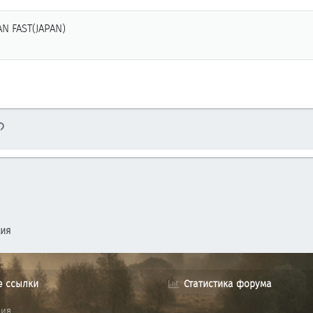
N FAST(JAPAN)
тронная почта
Ссылка
ция
е ссылки
Статистика форума
ния