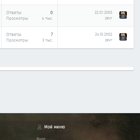
Ответы
0
22.01.2003
zavr
Просмотры
4 тыс.
Ответы
7
24.10.2002
zavr
Просмотры
3 тыс.
Моё меню
Вход