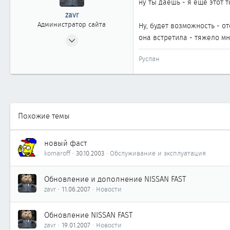
ну ты даёшь - я ещё этот 
zavr
Администратор сайта
Ну, будет возможность - о
24.04.2002
она встретила - тяжело мне
2 404
Руслан
20
1 868
Москва
www.cefiro.ru
Похожие темы
Автомобиль
Volvo V90 СС
новый фаст
komaroff
30.10.2003
Обслуживание и эксплуатация
Обновление и дополнение NISSAN FAST
zavr
11.06.2007
Новости
Обновление NISSAN FAST
zavr
19.01.2007
Новости