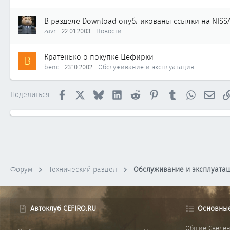
В разделе Download опубликованы ссылки на NISSA
zavr
22.01.2003
Новости
Кратенько о покупке Цефирки
B
benc
23.10.2002
Обслуживание и эксплуатация
Facebook
X
Bluesky
LinkedIn
Reddit
Pinterest
Tumblr
WhatsApp
Элек
Поделиться:
Форум
Технический раздел
Обслуживание и эксплуата
Автоклуб CEFIRO.RU
Основны
Общие Сведе