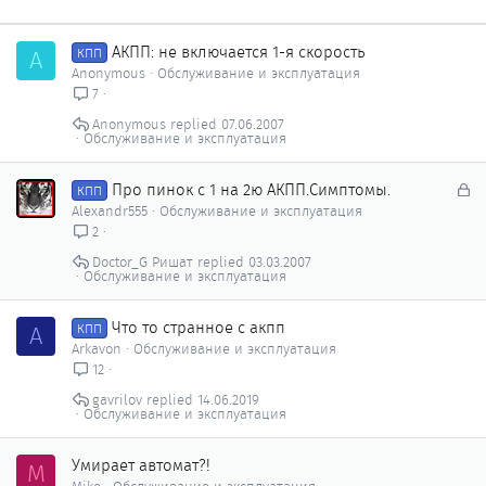
АКПП: не включается 1-я скорость
A
КПП
Anonymous
Обслуживание и эксплуатация
7
Anonymous
07.06.2007
Обслуживание и эксплуатация
З
Про пинок с 1 на 2ю АКПП.Симптомы.
КПП
а
Alexandr555
Обслуживание и эксплуатация
к
2
р
Doctor_G Ришат
03.03.2007
ы
Обслуживание и эксплуатация
т
о
Что то странное с акпп
A
КПП
Arkavon
Обслуживание и эксплуатация
12
gavrilov
14.06.2019
Обслуживание и эксплуатация
Умирает автомат?!
M