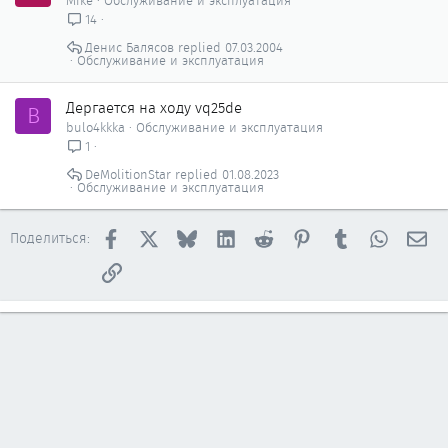
Mike
Обслуживание и эксплуатация
14
Денис Балясов
07.03.2004
Обслуживание и эксплуатация
Дергается на ходу vq25de
B
bulo4kkka
Обслуживание и эксплуатация
1
DeMolitionStar
01.08.2023
Обслуживание и эксплуатация
Facebook
X
Bluesky
LinkedIn
Reddit
Pinterest
Tumblr
WhatsAp
Эл
Поделиться:
Ссылка