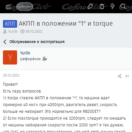
АКПП в положении "1" и torque
КПП
А
Д
Yur0k
06.10.2002
в
а
т
Обслуживание и эксплуатация
т
о
а
р
н
Yur0k
Y
т
а
Цефирёнок
е
ч
м
а
ы
л
06.10.2002
#1
а
Привет!
Есть пару вопросов.
1) Когда ставлю АКПП в положение "1", то машина едет
примерно 40 км/ч при 4000rpm, двигатель ревет, скорость
больше не набирает. Это нормально для RB20DET?
2) Если max.torque приходится на 3200rpm, следует ли ожидать
от машины набирания скорости после 3200 rpm? я так думаю,
что "да", но создается впечатление, что мой авто лишен такой