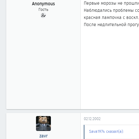
ы
л
Первые морозы не прошл
Anonymous
а
Гость
Наблюдались проблемы со с
красная лампочка с воскл.
После недлительной прогу
02.12.2002
Sava1974 сказал(а):
zavr