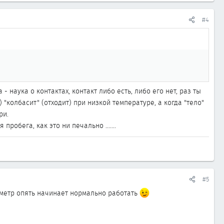
#4
- наука о контактах, контакт либо есть, либо его нет, раз ты
"колбасит" (отходит) при низкой температуре, а когда "тело"
ри.
обега, как это ни печально .......
#5
дометр опять начинает нормально работать