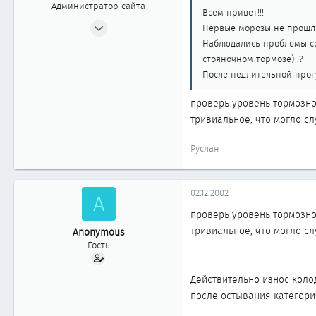
Администратор сайта
Всем привет!!!
24.04.2002
Первые морозы не прош
2 404
Наблюдались проблемы со 
20
стояночном тормозе) :?
После недлительной прогу
1 868
Москва
проверь уровень тормозно
www.cefiro.ru
тривиальное, что могло сл
Автомобиль
Volvo V90 СС
Руслан
02.12.2002
A
проверь уровень тормозно
тривиальное, что могло сл
Anonymous
Гость
Действительно износ коло
после остывания категори