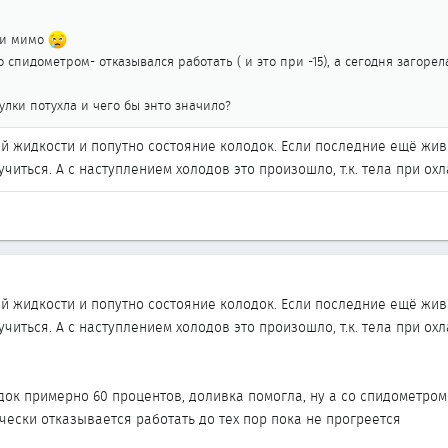
ли мимо
спидометром- отказывался работать ( и это при -15), а сегодня загорела
лки потухла и чего бы энто значило?
й жидкости и попутно состояние колодок. Если последние ещё живы
учиться. А с наступлением холодов это произошло, т.к. тела при 
й жидкости и попутно состояние колодок. Если последние ещё живы
учиться. А с наступлением холодов это произошло, т.к. тела при 
док примерно 60 процентов, доливка помогла, ну а со спидометром
чески отказывается работать до тех пор пока не прогреется