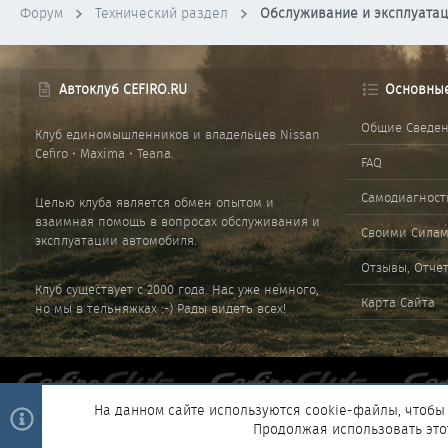
Форум
Технический раздел
Обслуживание и эксплуата
Автоклуб CEFIRO.RU
Основны
Общие Сведе
Клуб единомышленников и владельцев Nissan
Cefiro • Maxima • Teana.
FAQ
Самодиагност
Целью клуба является обмен опытом и
взаимная помощь в вопросах обслуживания и
Своими Сила
эксплуатации автомобиля.
Отзывы, Отче
Клуб существует с 2000 года. Нас уже немного,
Карта Сайта
но мы в тельняжках :-) Рады видеть всех!
На данном сайте используются cookie-файлы, чтобы 
Продолжая использовать это
®
Community platform by XenForo
© 2010-2025 XenForo Ltd.
|
Style and 