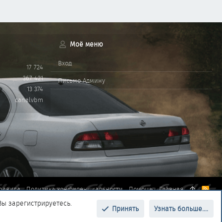
Моё меню
Вход
17 724
367 421
Письмо Админу
13 374
canalvbm
равила
Политика конфиденциальности
Помощь
Главная
R
S
Вы зарегистрируетесь.
S
Принять
Узнать больше....
Верх
Низ