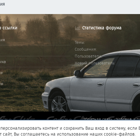
ция
е ссылки
Статистика форума
ния
Темы
Сообщения
Пользователи
ика
Новый пользователь
ми
ты
Обратная связь
Условия и п
персонализировать контент и сохранить Ваш вход в систему, если 
т сайт, Вы соглашаетесь на использование наших cookie-файлов.
®
add-ons by ThemeHouse
Перевод от Jumuro