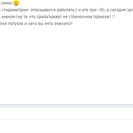
и мимо
пидометром- отказывался работать ( и это при -15), а сегодня за
 знаком (ну та что срабатывает на стояночном тормозе) :?
лки потухла и чего бы энто значило?