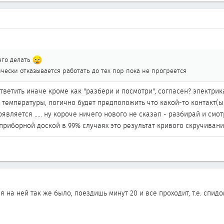
его делать
чески отказывается работать до тех пор пока не прогреется
ветить иначе кроме как "разбери и посмотри", согласен? электрика 
температуры, логично будет предположить что какой-то контакт(ы) 
является ..... ну короче ничего нового не сказал - разбирай и смот
риборной доской в 99% случаях это результат кривого скручивания пр
я на ней так же было, поездишь минут 20 и все проходит, т.е. спи