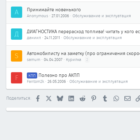
Принимайте новенького
A
Anonymous
27.01.2006
Обслуживание и эксплуатация
ДИАГНОСТИКА перерасход топлива! читать у кого е
Д
даниил
24.11.2011
Обслуживание и эксплуатация
Автомобилисту на заметку (про ограничения скорос
S
samum
04.04.2007
Курилка
2
Полезно про АКПП
F
КПП
Fantom2k
26.05.2006
Обслуживание и эксплуатация
Facebook
X
Bluesky
LinkedIn
Reddit
Pinterest
Tumblr
WhatsApp
Элек
Поделиться: