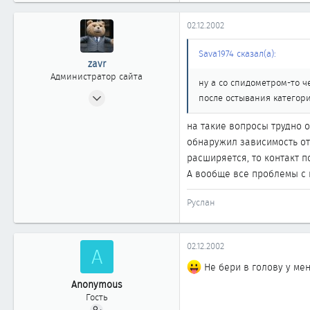
02.12.2002
Sava1974 сказал(а):
zavr
Администратор сайта
ну а со спидометром-то ч
24.04.2002
после остывания категори
2 404
на такие вопросы трудно от
20
обнаружил зависимость от 
1 868
расширяется, то контакт по
Москва
А вообще все проблемы с п
www.cefiro.ru
Автомобиль
Volvo V90 СС
Руслан
02.12.2002
A
Не бери в голову у мен
Anonymous
Гость