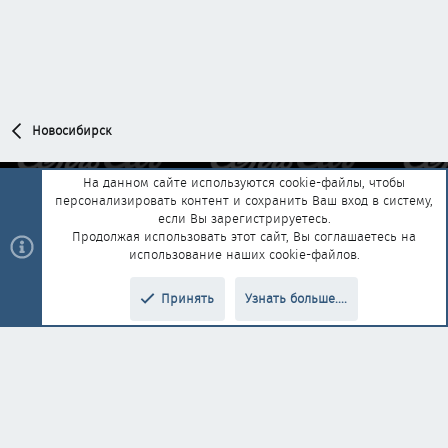
Новосибирск
На данном сайте используются cookie-файлы, чтобы
персонализировать контент и сохранить Ваш вход в систему,
Обратная связь
Условия и правила
если Вы зарегистрируетесь.
Политика конфиденциальности
Помощь
Главная
R
Продолжая использовать этот сайт, Вы соглашаетесь на
S
использование наших cookie-файлов.
S
®
Community platform by XenForo
© 2010-2025 XenForo Ltd.
|
Style and
Принять
Узнать больше....
®
add-ons by ThemeHouse
Перевод от Jumuro
Верх
Низ