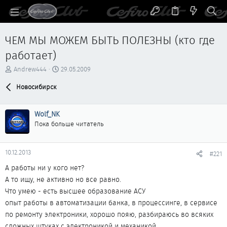
ЧЕМ МЫ МОЖЕМ БЫТЬ ПОЛЕЗНЫ (кто где
работает)
А
Д
Andrew444
29.05.2009
в
а
т
Новосибирск
т
о
а
р
н
Wolf_NK
т
а
е
ч
Пока больше читатель
м
а
ы
л
а
10.12.2013
#221
А работы ни у кого нет?
А то ищу, не активно но все равно.
Что умею - есть высшее образование АСУ
опыт работы в автоматизации банка, в процессинге, в сервисе
по ремонту электроники, хорошо пояю, разбираюсь во всяких
сложных штуках с электроникой и механикой..