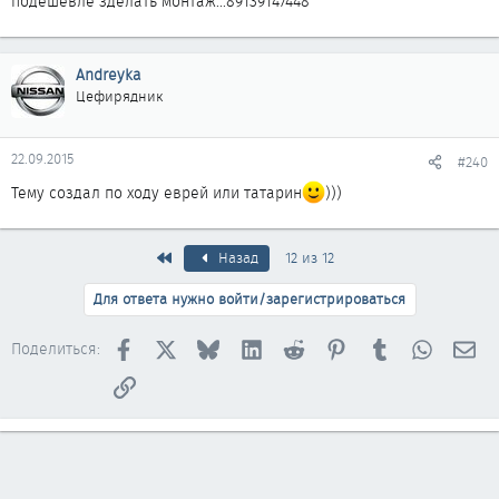
подешевле зделать монтаж...89139147448
Andreyka
Цефирядник
22.09.2015
#240
Тему создал по ходу еврей или татарин
)))
Первый
Назад
12 из 12
Для ответа нужно войти/зарегистрироваться
Facebook
X
Bluesky
LinkedIn
Reddit
Pinterest
Tumblr
WhatsAp
Эл
Поделиться:
Ссылка