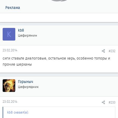
Реклама
kb8
K
Цефирянин
23.02.2014
#232
сиги ставьте диалоговые, остальное херь, особенно топоры и
прочие шерханы
Горыныч
Цефирядник
23.02.2014
#233
kb8 сказал(а):