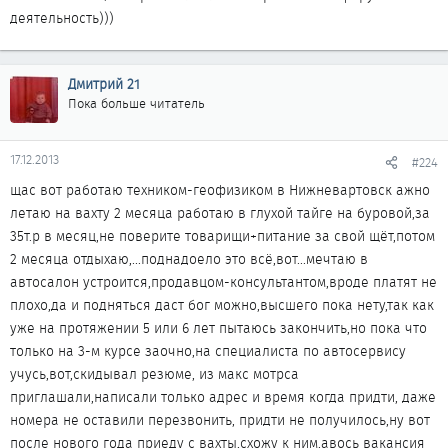
деятельность)))
Дмитрий 21
Пока больше читатель
17.12.2013
#224
щас вот работаю техником-геофизиком в Нижневартовск ажно
летаю на вахту 2 месяца работаю в глухой тайге на буровой,за
35т.р в месяц,не поверите товарищи+питание за свой щёт,потом
2 месяца отдыхаю,...поднадоело это всё,вот...мечтаю в
автосалон устроится,продавцом-консультантом,вроде платят не
плохо,да и подняться даст бог можно,высшего пока нету,так как
уже на протяжении 5 или 6 лет пытаюсь закончить,но пока что
только на 3-м курсе заочно,на специалиста по автосервису
учусь,вот,скидывал резюме, из макс мотрса
приглашали,написали только адрес и время когда придти, даже
номера не оставили перезвонить, придти не получилось,ну вот
после нового года приеду с вахты,схожу к ним,авось вакансия