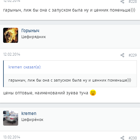
12.02.2014
#228
гарыныч, лиж бы она с запуском была ну и ценник поменьше)))
Горыныч
Цефирядник
12.02.2014
#229
kremen сказал(а):
гарыныч, лиж бы она с запуском была ну и ценник поменьше)))
цены оптовые, наименований зуева туча
kremen
Цефирёнок
13.02.2014
#230