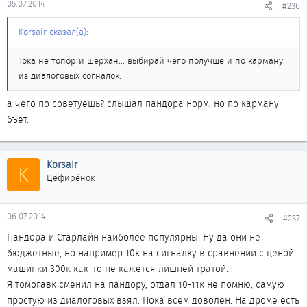
05.07.2014
#236
Korsair сказал(а):
Тока не топор и шерхан... выбирай чего получше и по карману
из диалоговых согналок.
а чего по советуешь? слышал пандора норм, но по карману
бъет.
Korsair
K
Цефирёнок
06.07.2014
#237
Пандора и Старлайн наиболее популярны. Ну да они не
бюджетные, но например 10к на сигналку в сравнении с ценой
машинки 300к как-то не кажется лишней тратой.
Я томогавк сменил на пандору, отдал 10-11к не помню, самую
простую из диалоговых взял. Пока всем доволен. На дроме есть