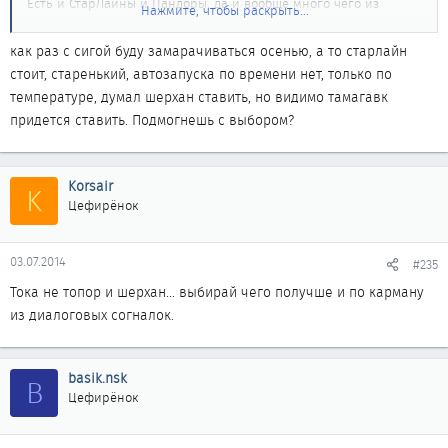
Есть и СтарЛайны и Пандоры, да и вообще много чего из
Нажмите, чтобы раскрыть...
автоэлектроники, даже гидроники - цены опт.
как раз с сигой буду замарачиваться осенью, а то старлайн
стоит, старенький, автозапуска по времени нет, только по
температуре, думал шерхан ставить, но видимо тамагавк
придется ставить. Подмогнешь с выбором?
Korsair
K
Цефирёнок
03.07.2014
#235
Тока не топор и шерхан... выбирай чего получше и по карману
из диалоговых согналок.
basik.nsk
B
Цефирёнок