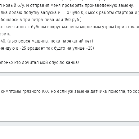
л новый б/у. И отправил меня проверять произведенную замену.
елка делаю попутку запуска и .... о чудо 0,8 мсек работы стартера и
обошлось в три литра пива или 150 руб.)
анские танцы с бубном вокруг машины морозным утром (при этом зв
азить.
-40. (лью вовсе машины, пока нареканий нет)
мендую в -25 вращает так будто на улице +25)
пенье кто дочитал мой опус до канца!
симптомы грязного КХХ, но если уж замена датчика помогла, то хо