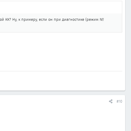
й КК? Ну, к примеру, если он при диагностике (режим №
#10