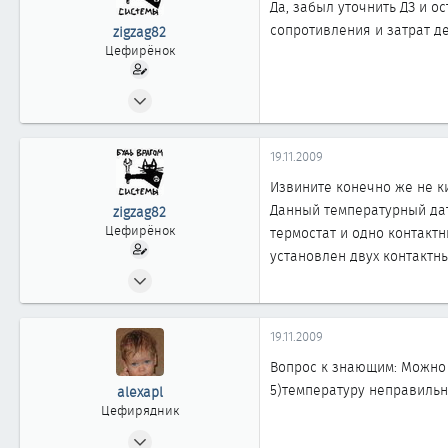
Да, забыл уточнить ДЗ и 
46
сопротивления и затрат де
zigzag82
Казахстан г. Астана
Цефирёнок
07.11.2009
14
0
19.11.2009
11
Извините конечно же не ки
Данный температурный дат
zigzag82
Цефирёнок
термостат и одно контактн
установлен двух контактн
07.11.2009
14
0
19.11.2009
11
Вопрос к знающим: Можно 
5)температуру неправиль
alexapl
Цефирядник
06.10.2009