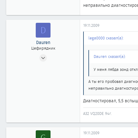
неправильно диагностиров
0
61
43
19.11.2009
D
Алматы
lega0000 сказал(а):
Dauren
Цефирядник
03.10.2008
Dauren сказал(а):
83
У меня лябда зонд откл
1
61
А ты его пробовал диагно
49
неправильно диагностиров
Семей, Казахстан
Диагностировал, 5,5 вспыш
A32 VQ20DE 94г.
19.11.2009
G