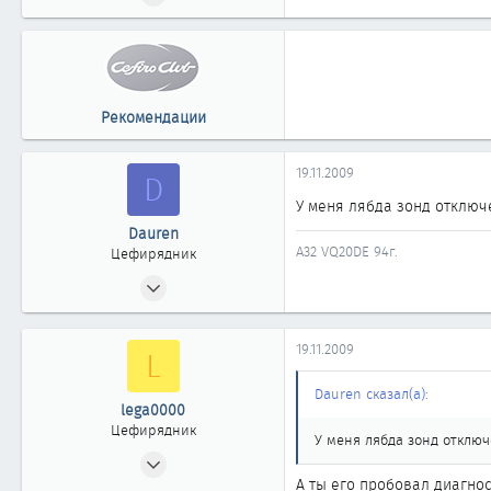
79
0
61
г. Томск
Рекомендации
19.11.2009
D
У меня лябда зонд отключе
Dauren
A32 VQ20DE 94г.
Цефирядник
03.10.2008
83
1
19.11.2009
L
61
49
Dauren сказал(а):
lega0000
Семей, Казахстан
Цефирядник
У меня лябда зонд отключ
19.08.2009
А ты его пробовал диагнос
94