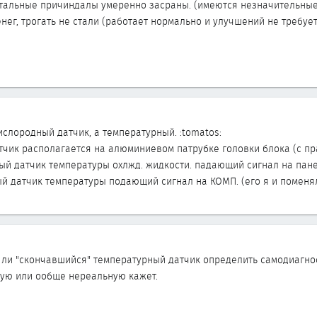
остальные причиндалы умеренно засраны. (имеются незначительны
нег, трогать не стали (работает нормально и улучшений не требует
слородный датчик, а температурный. :tomatos:
чик располагается на алюминиевом патрубке головки блока (с пр
ый датчик температуры охлжд. жидкости. падающий сигнал на панель
ый датчик температуры подающий сигнал на КОМП. (его я и поменял
ли "скончавшийся" температурный датчик определить самодиагност
ную или ообще нереальную кажет.