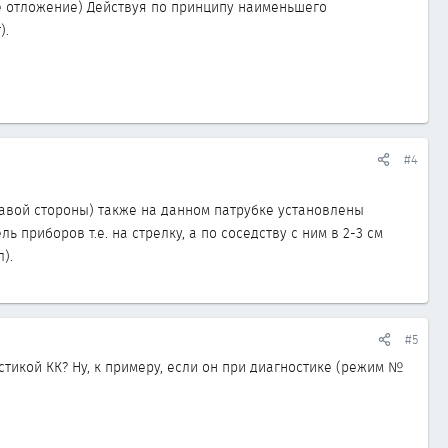
е отложение) Действуя по принципу наименьшего
).
#4
авой стороны) также на данном патрубке установлены
 приборов т.е. на стрелку, а по соседству с ним в 2-3 см
).
#5
икой КК? Ну, к примеру, если он при диагностике (режим №