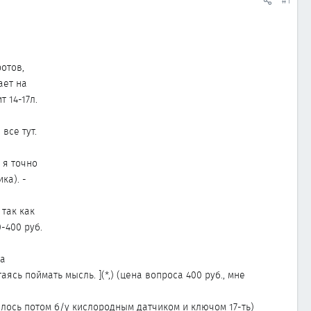
#1
отов,
ает на
 14-17л.
все тут.
 я точно
ка). -
так как
-400 руб.
на
ясь поймать мысль. ](*,) (цена вопроса 400 руб., мне
залось потом б/у кислородным датчиком и ключом 17-ть)