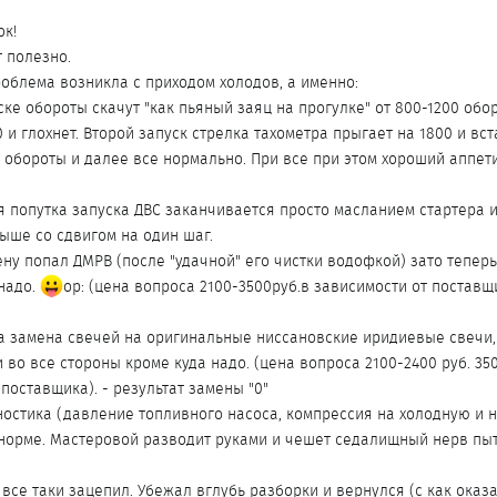
ок!
т полезно.
роблема возникла с приходом холодов, а именно:
е обороты скачут "как пьяный заяц на прогулке" от 800-1200 обор
0 и глохнет. Второй запуск стрелка тахометра прыгает на 1800 и вст
обороты и далее все нормально. При все при этом хороший аппетит
 попутка запуска ДВС заканчивается просто масланием стартера и 
выше со сдвигом на один шаг.
ну попал ДМРВ (после "удачной" его чистки водофкой) зато теперь
 надо.
op: (цена вопроса 2100-3500руб.в зависимости от поставщи
а замена свечей на оригинальные ниссановские иридиевые свечи, 
во все стороны кроме куда надо. (цена вопроса 2100-2400 руб. 350
 поставщика). - результат замены "0"
ностика (давление топливного насоса, компрессия на холодную и 
 в норме. Мастеровой разводит руками и чешет седалищный нерв пыта
 все таки зацепил. Убежал вглубь разборки и вернулся (с как ока