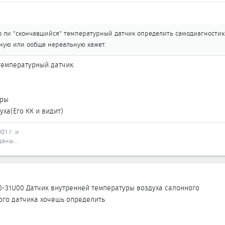
 ли "скончавшийся" температурный датчик определить самодиагностико
ную или ообще нереальную кажет.
температурный датчик.
уры
уха(Его КК и видит)
01 г. и
аны...
20-31U00 Датчик внутренней температуры воздуха салонного
ого датчика хочешь определить