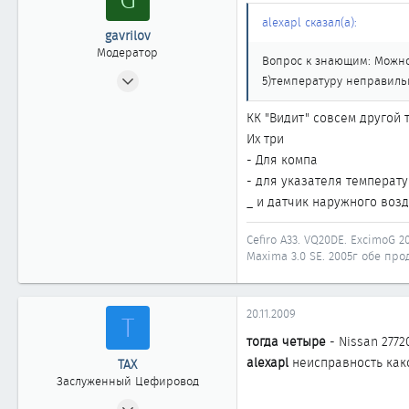
alexapl сказал(а):
gavrilov
Модератор
Вопрос к знающим: Можно
10.12.2007
5)температуру неправиль
3 725
КК "Видит" совсем другой 
28
Их три
1 918
- Для компа
58
- для указателя температ
Иркутск
_ и датчик наружного возд
Автомобиль
Nissan Maxima A33
Cefiro A33. VQ20DE. ExcimoG 20
Maxima 3.0 SE. 2005г обе прод
20.11.2009
Т
тогда четыре
- Nissan 277
alexapl
неисправность как
ТАХ
Заслуженный Цефировод
15.05.2008