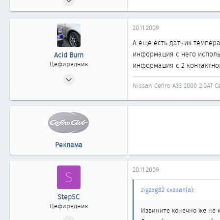
5 312
2
20.11.2009
1 863
А еще есть датчик темпера
новосибирск
информация с него исполь
Acid Burn
Цефирядник
информация с 2 контактног
06.05.2009
Nissan Cefiro A33 2000 2.0AT 
182
0
61
Барнаул
Реклама
20.11.2009
S
zigzag82 сказал(а):
StepSC
Цефирядник
Извините конечно же не к
17.12.2008