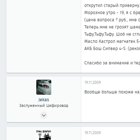
открутил старый приверну
Морозное утро - 19, я с бр
(цена вопроса ? руб., мне 
Теперь мне не грозят шам
Тьфу.Тьфу.Тьфу. Шоб не сгл
Масло Кастрол магнатек 5
АКБ Бош Силвер 4-S. (реко
Спасибо за внимание и тер
19.11.2009
Вообще больше похоже на 
Jekas
Заслуженный Цефировод
27.04.2005
1 047
0
19.11.2009
1 861