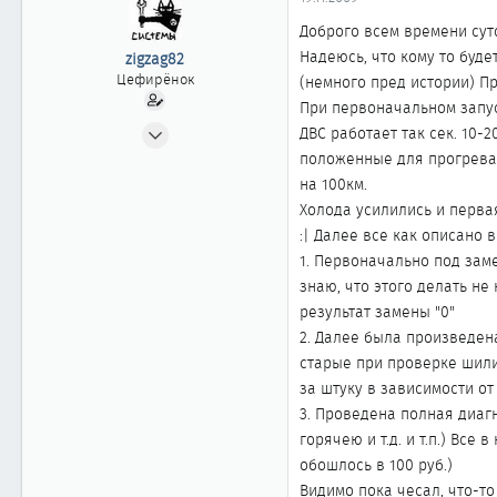
ы
л
а
Доброго всем времени сут
Надеюсь, что кому то буде
zigzag82
Цефирёнок
(немного пред истории) П
При первоначальном запуск
07.11.2009
ДВС работает так сек. 10-2
14
положенные для прогрева 
0
на 100км.
Холода усилились и первая
11
:| Далее все как описано 
1. Первоначально под заме
знаю, что этого делать не
результат замены "0"
2. Далее была произведен
старые при проверке шили 
за штуку в зависимости от
3. Проведена полная диаг
горячею и т.д. и т.п.) Все
обошлось в 100 руб.)
Видимо пока чесал, что-то