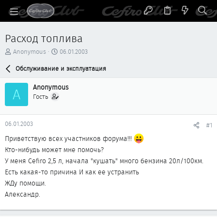
Расход топлива
А
Д
Anonymous
06.01.2003
в
а
т
Обслуживание и эксплуатация
т
о
а
р
н
Anonymous
A
т
а
Гость
е
ч
м
а
ы
л
06.01.2003
#1
а
Приветствую всех участников форума!!!
Кто-нибудь может мне помочь?
У меня Cefiro 2,5 л, начала "кушать" много бензина 20л/100км.
Есть какая-то причина И как ее устранить
ЖДу помощи.
Александр.