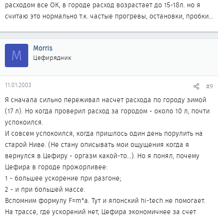
расходом все ОК, в городе расход возрастает до 15-18л. но я
считаю это нормально т.к. частые прогревы, остановки, пробки...
Morris
M
Цефирядник
11.01.2003
#9
Я сначала сильно переживал насчет расхода по городу зимой
(17 л). Но когда проверил расход за городом - около 10 л, почти
успокоился.
И совсем успокоился, когда пришлось один день порулить на
старой Ниве. (Не стану описывать мои ощущения когда я
вернулся в Цефиру - оргазм какой-то...). Но я понял, почему
Цефира в городе прожорливее:
1 - большее ускорение при разгоне;
2 - и при большей массе.
Вспомним формулу F=m*a. Тут и японский hi-tech не помогает.
На трассе, где ускорений нет, Цефира экономичнее за счет