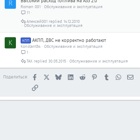
Высокий расход топлива на А33 2.0
R
Roman 001
Обслуживание и эксплуатация
11
Алексей001
14.12.2010
Обслуживание и эксплуатация
АКПП, ДВС не корректно работают
K
КПП
Konstant54
Обслуживание и эксплуатация
1
ТАХ
30.05.2015
Обслуживание и эксплуатация
Facebook
X
Bluesky
LinkedIn
Reddit
Pinterest
Tumblr
WhatsAp
Эл
Поделиться:
Ссылка