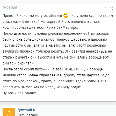
29.01.2003
#6
Привет! Я конечно могу ошибаться
, но у меня судя по твоим
описаниям был такой же скрип. :? Я его выличил вот как.
Решил сделать диагностику на СанМастере.
После диагности поменял рулевые наконечники, (там зазоры
были очень большие) и самое главное шаровые, а шаровые
идут вместе с рычагами, а на этих рычагах стоят резиновые
втулки из прочной, толсной резиты. Эти резитки наварены, а на
старых рычагах они высохли и чуть не снимались вообще вот
они то и скрипели.
После этого скрип похожий на твой ИСЧЕЗЛО! Ну и вообще
машина стала более управляемая, дорогу стала держать а до
этого по Московскому тракту в Барабинск ездил больше 110
разогнать не мог, как по маслу машину водит.
Ну вот и все, удачи!
Дмитрий К
Д
Цефирядник