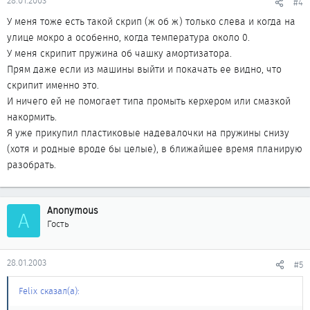
28.01.2003
#4
У меня тоже есть такой скрип (ж об ж) только слева и когда на
улице мокро а особенно, когда температура около 0.
У меня скрипит пружина об чашку амортизатора.
Прям даже если из машины выйти и покачать ее видно, что
скрипит именно это.
И ничего ей не помогает типа промыть керхером или смазкой
накормить.
Я уже прикупил пластиковые надевалочки на пружины снизу
(хотя и родные вроде бы целые), в ближайшее время планирую
разобрать.
Anonymous
A
Гость
28.01.2003
#5
Felix сказал(а):