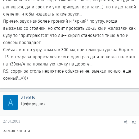
денешься, да и срок им уже приходил все таки...), но не до такой
степени, чтобы издавать такие звуки...
Причем звук наиболее громкий и "яркий" по утру, когда
выезжаю со стоянки, но стоит проехать 20-25 км и железяки как
буду то "притираются" что ли-- скрип становится тише а то и
совсем пропадает...
Сейчас вот по утру, отмахав 300 км, при температуре за бортом
-15, он зараза прорезался всего один раз да и то когда налетел
на 130км/ч на локальную кочку на дороге...
P.S. сорри за столь невнятное обьяснение, выехал ночью, еще
сонный...=)))
aLexUs
A
Цефирядник
27.01.2003
#2
замок капота