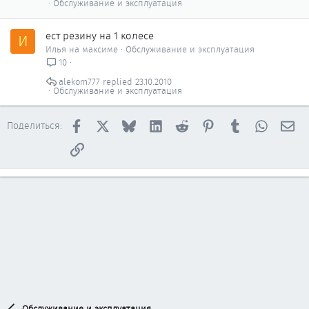
Обслуживание и эксплуатация
ест резину на 1 колесе
И
Илья на максиме
Обслуживание и эксплуатация
10
alekom777
23.10.2010
Обслуживание и эксплуатация
Facebook
X
Bluesky
LinkedIn
Reddit
Pinterest
Tumblr
WhatsAp
Эл
Поделиться:
Ссылка
Обслуживание и эксплуатация