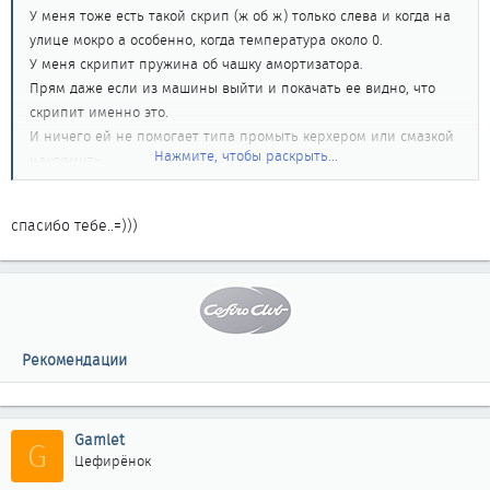
У меня тоже есть такой скрип (ж об ж) только слева и когда на
улице мокро а особенно, когда температура около 0.
У меня скрипит пружина об чашку амортизатора.
Прям даже если из машины выйти и покачать ее видно, что
скрипит именно это.
И ничего ей не помогает типа промыть керхером или смазкой
Нажмите, чтобы раскрыть...
накормить.
Я уже прикупил пластиковые надевалочки на пружины снизу
(хотя и родные вроде бы целые), в ближайшее время планирую
спасибо тебе..=)))
разобрать.
Рекомендации
Gamlet
G
Цефирёнок