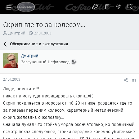
Скрип где то за колесом...
А
Д
Дмитрий
27.01.2003
в
а
т
Обслуживание и эксплуатация
т
о
а
р
н
Дмитрий
т
а
Заслуженный Цефировод
е
ч
м
а
ы
л
27.01.2003
#1
а
Люди, помогите!!!!
никак не могу идентифицировать скрип...=((
Скрип появляется в морозы от -18-20 и ниже, раздается где то
за правым передним колесом, характерный металический
скрип, железяка о железяку...
Сначала думал что стойка умерла окончательно, но первичный
осмотр показ следующее, стойки передние конечно убитенькие
( сказалась все таки езда в морозы -30-35, но работа, никуда не