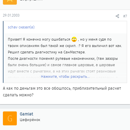
29.01.2003
#7
schav сказал(а):
Привет! Я конечно могу ошибаться
, но у меня судя по
твоим описаниям был такой же скрип. :? Я его выличил вот как.
Решил сделать диагностику на СанМастере.
После диагности поменял рулевые наконечники, (там зазоры
были очень большие) и самое главное шаровые, а шаровые
идут вместе с рычагами, а на этих рычагах стоят резиновые
Нажмите, чтобы раскрыть...
втулки из прочной, толсной резиты. Эти резитки наварены, а
на старых рычагах они высохли и чуть не снимались вообще
А как по деньгам это все обошлось, приблизительный расчет
вот они то и скрипели.
сделать можно?
После этого скрип похожий на твой ИСЧЕЗЛО! Ну и вообще
машина стала более управляемая, дорогу стала держать а до
этого по Московскому тракту в Барабинск ездил больше 110
Gamlet
G
разогнать не мог, как по маслу машину водит.
Цефирёнок
Ну вот и все, удачи!