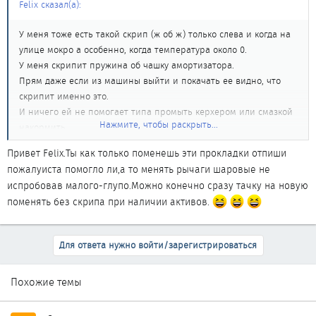
Felix сказал(а):
У меня тоже есть такой скрип (ж об ж) только слева и когда на
улице мокро а особенно, когда температура около 0.
У меня скрипит пружина об чашку амортизатора.
Прям даже если из машины выйти и покачать ее видно, что
скрипит именно это.
И ничего ей не помогает типа промыть керхером или смазкой
Нажмите, чтобы раскрыть...
накормить.
Я уже прикупил пластиковые надевалочки на пружины снизу
Привет Felix.Ты как только поменешь эти прокладки отпиши
(хотя и родные вроде бы целые), в ближайшее время планирую
пожалуиста помогло ли,а то менять рычаги шаровые не
разобрать.
испробовав малого-глупо.Можно конечно сразу тачку на новую
поменять без скрипа при наличии активов.
Для ответа нужно войти/зарегистрироваться
Похожие темы