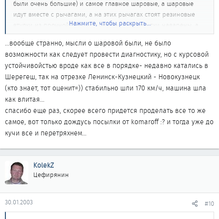
были очень большие) и самое главное шаровые, а шаровые
идут вместе с рычагами, а на этих рычагах стоят резиновые
Нажмите, чтобы раскрыть...
втулки из прочной, толсной резиты. Эти резитки наварены, а
на старых рычагах они высохли и чуть не снимались вообще
...вообще странно, мысли о шаровой были, не было
вот они то и скрипели.
возможности как следует провести диагностику, но с курсовой
После этого скрип похожий на твой ИСЧЕЗЛО! Ну и вообще
устойчивойстью вроде как все в порядке- недавно катались в
машина стала более управляемая, дорогу стала держать а до
Шерегеш, так на отрезке Ленинск-Кузнецкий - Новокузнецк
этого по Московскому тракту в Барабинск ездил больше 110
(кто знает, тот оценит=)) стабильно шли 170 км/ч, машина шла
разогнать не мог, как по маслу машину водит.
как влитая...
Ну вот и все, удачи!
спасибо еще раз, скорее всего придется проделать все то же
самое, вот только дождусь посылки от komaroff :? и тогда уже до
кучи все и перетряхнем...
KolekZ
Цефирянин
30.01.2003
#10