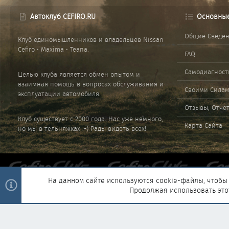
Автоклуб CEFIRO.RU
Основны
Общие Сведе
Клуб единомышленников и владельцев Nissan
Cefiro • Maxima • Teana.
FAQ
Самодиагност
Целью клуба является обмен опытом и
взаимная помощь в вопросах обслуживания и
Своими Сила
эксплуатации автомобиля.
Отзывы, Отче
Клуб существует с 2000 года. Нас уже немного,
Карта Сайта
но мы в тельняжках :-) Рады видеть всех!
На данном сайте используются cookie-файлы, чтобы 
Продолжая использовать это
®
Community platform by XenForo
© 2010-2025 XenForo Ltd.
|
Style and 