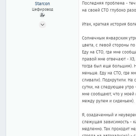
ы
л
Последняя проблема - теч
Starcon
а
Цефировод
на своей СТО глубоко раз
22.07.2002
Итак, краткая история бол
917
1
Солнечным январским утр
цвета, с левой стороны по
861
Еду на СТО, где мне сообщ
правой мне отвечают - ХЗ,
тогда был еще большим). 
меньше. Еду на СТО, где м
сливали). Подкрутили. На 
сутки, на следующее утро 
мне сообщают, что у моей
между рулем и сиденьем).
Я, озадаченный и неувере
слежущая зависимость - к
медленно. Так проходит не
стояла на автозапуске) - с