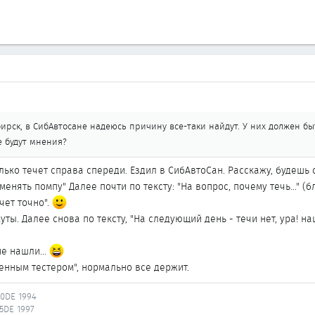
бирск, в СибАвтосане надеюсь причину все-таки найдут. У них должен 
е будут мнения?
ько течет справа спереди. Ездил в СибАвтоСан. Расскажу, будешь с
менять помпу" Далее почти по тексту: "На вопрос, почему течь..." (
чет точно".
уты. Далее снова по тексту, "На следующий день - течи нет, ура! 
не нашли...
енным тестером", нормально все держит.
20DE 1994
25DE 1997