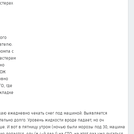
астерах
ого
ателю.
помпа с
мастерам
нно
 ОЖ
овно
О, где
окладке
лжаю ежедневно чекать снег под машиной. Выявляется
ельно долго. Уровень жидкости вроде падает, но оч
ше. И вот в пятницу утром (ночью были морозы под 30, машина
лопается, еду (в 4-й раз !) на СТО, на этот раз уже ругаться.