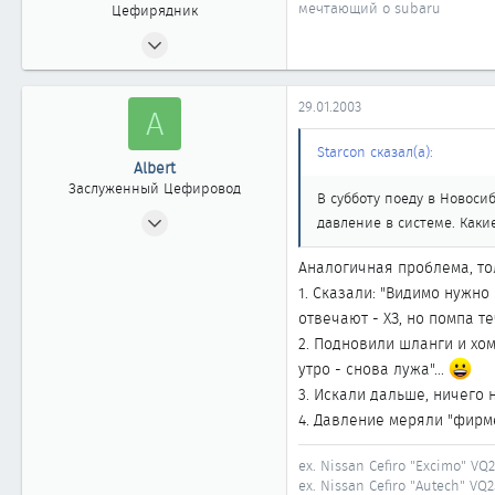
мечтающий о subaru
Цефирядник
10.12.2002
58
0
29.01.2003
A
61
SURGUT
Starcon сказал(а):
Albert
Заслуженный Цефировод
В субботу поеду в Новоси
20.07.2002
давление в системе. Каки
1 879
Аналогичная проблема, тол
1
1. Сказали: "Видимо нужно 
1 861
отвечают - ХЗ, но помпа те
51
2. Подновили шланги и хом
Москва
утро - снова лужа"...
3. Искали дальше, ничего 
4. Давление меряли "фирм
ex. Nissan Cefiro "Excimo" VQ
ex. Nissan Cefiro "Autech" VQ