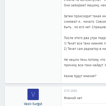
Они забирают машину, чека
Затем происходит такая ин
снимают и... ничего. Совс
быть... но его нет. Спраши
После этого два утра подря
1) Течет все таки нижняя 
2) Течет сам радиатор в н
Не нашли течь потому, чт
причину все-таки найдут.
Какие будут мнения?
27.01.2003
V
Мнений нет.
Vasil-Surgut