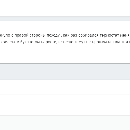
нуло с правой стороны походу , как раз собирался термостат меня
 в зеленом буграстом наросте, естесно хомут не прожимал шланг 