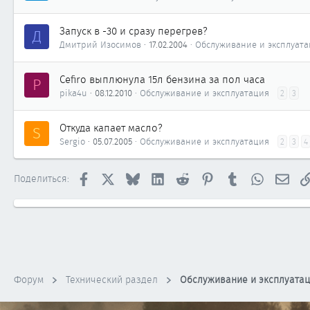
Запуск в -30 и сразу перегрев?
Д
Дмитрий Изосимов
17.02.2004
Обслуживание и эксплуат
Cefiro выплюнула 15л бензина за пол часа
P
pika4u
08.12.2010
Обслуживание и эксплуатация
2
3
Откуда капает масло?
S
Sergio
05.07.2005
Обслуживание и эксплуатация
2
3
4
Facebook
X
Bluesky
LinkedIn
Reddit
Pinterest
Tumblr
WhatsApp
Элек
Поделиться:
Форум
Технический раздел
Обслуживание и эксплуата