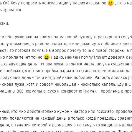
ь ОЖ. Хочу попросить консультации у наших аксакалов
, т.к. в м
очаровался.
езни:
ом обнаруживаю на снегу под машиной лужицу характерного голуб
 ходу движения, в районе радиатора или даже чуть поближе к двиг
ают что потекла помпа. На вопрос почему течь с левой стороны, а 
 но помпа течет точно
Ладно, меняем помпу (лимит доверия к 
На следующее день - снова лужа, в том же месте, но уже существе
не сообщают, что течет пробка радиатора (типа потревожили когда
следующий день - течи нет, ура! наши победили. Радость длилась р
- снова лужа, хотя и совсем небольшая - несколько капель. Еду в СТ
 машины ВСЕ нормально, сухо и комфортно (намек - проблема в пр
нный, кто мне действительно нужен - мастер или психиатр, продо
апли появляются не каждый день, а только когда поездишь сравнит
деля, в течении которой я размышляю на тему, что же делать даль
нова обнаруживаю, на этот раз лужицу - натекло прилично. Терпение 