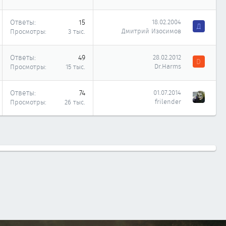
Ответы
15
18.02.2004
Д
Дмитрий Изосимов
Просмотры
3 тыс.
Ответы
49
28.02.2012
D
Dr.Harms
Просмотры
15 тыс.
Ответы
74
01.07.2014
frilender
Просмотры
26 тыс.