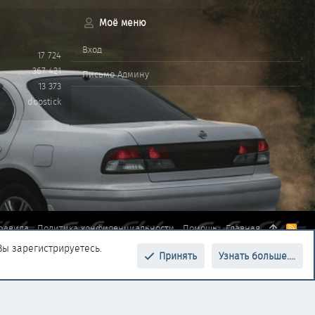
Моё меню
Вход
17 724
367 421
Письмо Админу
13 373
doostick
равила
Политика конфиденциальности
Помощь
Главная
R
S
Вы зарегистрируетесь.
S
Принять
Узнать больше....
Верх
Низ