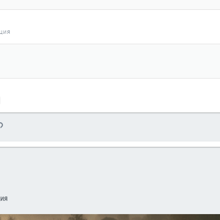
ация
тронная почта
Ссылка
ция