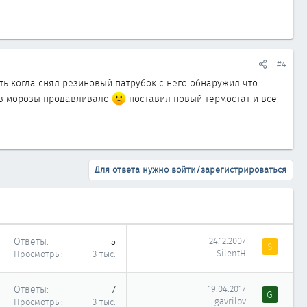
#4
ть когда снял резиновый патрубок с него обнаружил что
и в морозы продавливало
поставил новый термостат и все
Для ответа нужно войти/зарегистрироваться
Ответы
5
24.12.2007
S
SilentH
Просмотры
3 тыс.
Ответы
7
19.04.2017
G
gavrilov
Просмотры
3 тыс.