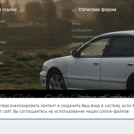
е ссылки
Статистика форума
ния
Темы
Сообщения
Пользователи
ика
Новый пользователь
ми
ты
Обратная связь
Условия и п
персонализировать контент и сохранить Ваш вход в систему, если 
т сайт, Вы соглашаетесь на использование наших cookie-файлов.
®
add-ons by ThemeHouse
Перевод от Jumuro