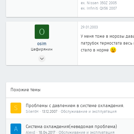
ex. Nissan 350Z 2005
ex. Infiniti QX56 2007
29.01.2003
O
У меня тоже в морозы дава
патрубок термостата весь
osim
Цефирянин
стало в норме
17.06.2002
351
0
361
53
Похожие темы
Магнитогорск
Проблемы с давлением в системе охлаждения.
S
SilentH
13.12.2007
Обслуживание и эксплуатация
Система охлаждения(неведомая проблема)
A
Alexd
18.04.2017
Обслуживание и эксплуатация