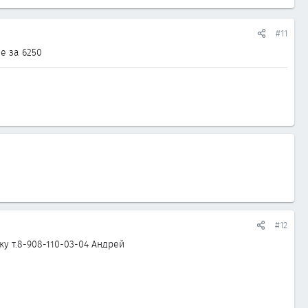
#11
ые за 6250
#12
 т.8-908-110-03-04 Андрей