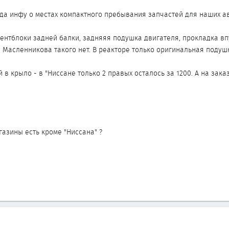
да инфу о местах компактного пребывания запчастей для наших а
нтблоки задней балки, задняяя подушка двигателя, прокладка вп
а Масленникова такого нет. В реакторе только оригинальная подушк
в крыло - в "Ниссане только 2 правых осталось за 1200. А на зака
азины есть кроме "Ниссана" ?