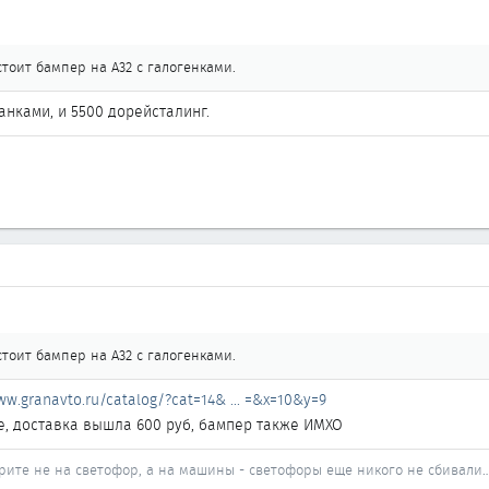
стоит бампер на А32 с галогенками.
анками, и 5500 дорейсталинг.
стоит бампер на А32 с галогенками.
ww.granavto.ru/catalog/?cat=14& ... =&x=10&y=9
е, доставка вышла 600 руб, бампер также ИМХО
трите не на светофор, а на машины - светофоры еще никого не сбивали