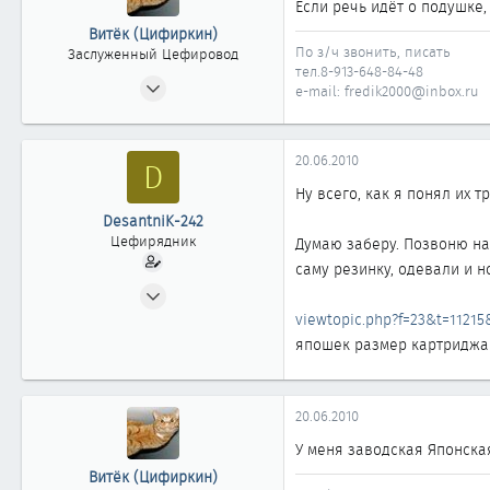
Если речь идёт о подушке,
Витёк (Цифиркин)
По з/ч звонить, писать
Заслуженный Цефировод
тел.8-913-648-84-48
31.10.2008
e-mail: fredik2000@inbox.ru
1 161
0
20.06.2010
D
1 861
Россия г. ОМСК
Ну всего, как я понял их т
DesantniK-242
Цефирядник
Думаю заберу. Позвоню на 
саму резинку, одевали и н
23.05.2009
216
viewtopic.php?f=23&t=11215
0
япошек размер картриджа 9
61
41
20.06.2010
Омск
У меня заводская Японская
Витёк (Цифиркин)