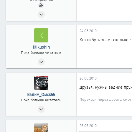
23.05.2009
216
0
24.06.2010
K
61
Кто нибуть знает сколько 
41
Klikushin
Омск
Пока больше читатель
08.03.2010
0
0
26.06.2010
0
Друзья, нужны задние пру
Вадим_Омск55
Переходя через дорогу, смо
Пока больше читатель
16.04.2010
9
0
26.06.2010
1