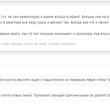
(т.к. не сам ремонтирую и время всегда в обрез). Больше чем на 6
и в реакторе все беру сразу и делают там. Всегда все что я менял
 время ждать. Как-то там катушки заказывал и прокладку под впуск
от ищет методы, а если не хочет, то ищет причины!
жно купить верхняя чашка с подшипником на переднюю левую стойку т.8
и почти новых лежат. Приезжай забирай оригинальные за рублей 30