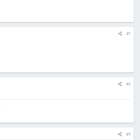
#7
#8
…
#9