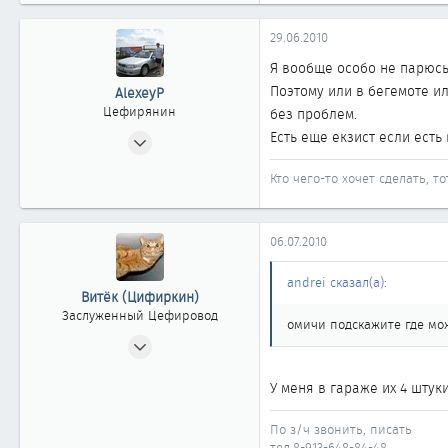
0
29.06.2010
0
Я вообще особо не парюсь 
Поэтому или в бегемоте ил
AlexeyP
Цефирянин
без проблем.
12.05.2006
Есть еще екзист если есть
466
Кто чего-то хочет сделать, т
0
361
52
06.07.2010
Омск
andrei сказал(а):
Витёк (Цифиркин)
Заслуженный Цефировод
омичи подскажите где мо
31.10.2008
1 161
У меня в гараже их 4 штук
0
1 861
По з/ч звонить, писать
Россия г. ОМСК
тел.8-913-648-84-48