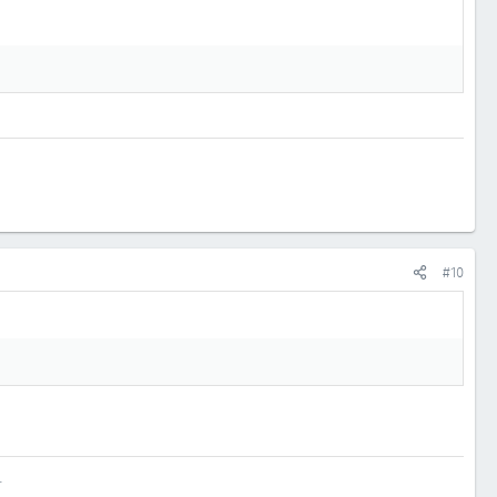
#10
…