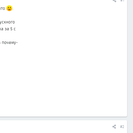
#1
вто
.
ускного
а за 5 с
з почему-
#2