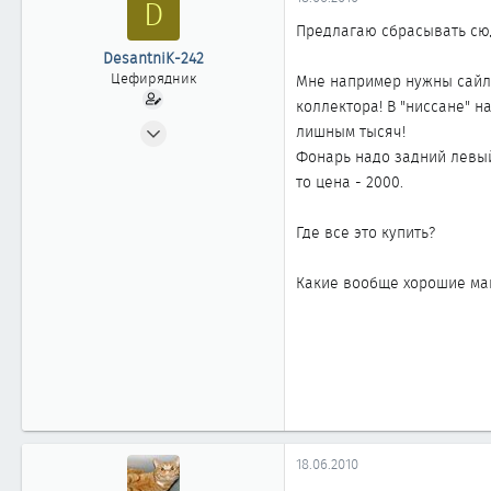
D
ы
л
а
Предлагаю сбрасывать сю
DesantniK-242
Цефирядник
Мне например нужны сайле
коллектора! В "ниссане" н
23.05.2009
лишным тысяч!
216
Фонарь надо задний левый 
0
то цена - 2000.
61
Где все это купить?
41
Омск
Какие вообще хорошие маг
18.06.2010