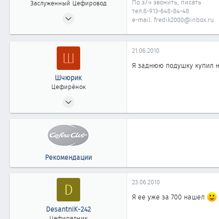
По з/ч звонить, писать
Заслуженный Цефировод
тел.8-913-648-84-48
31.10.2008
e-mail: fredik2000@inbox.ru
1 161
0
21.06.2010
Ш
1 861
Россия г. ОМСК
Я заднюю подушку купил не
Шчюрик
Цефирёнок
06.10.2008
17
0
11
г Омск
Рекомендации
23.06.2010
D
Я ее уже за 700 нашел
DesantniK-242
Цефирядник