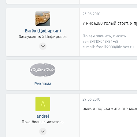
Омск
26.06.2010
У них 6250 голый стоит. Я 
Витёк (Цифиркин)
По з/ч звонить, писать
Заслуженный Цефировод
тел.8-913-648-84-48
31.10.2008
e-mail: fredik2000@inbox.ru
1 161
0
1 861
Россия г. ОМСК
Реклама
29.06.2010
A
омичи подскажите где мож
andrei
Пока больше читатель
22.08.2009
0