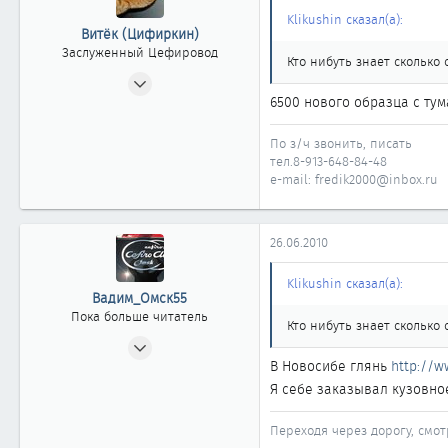
48
Klikushin сказал(а):
Витёк (Цифиркин)
Омск
Заслуженный Цефировод
Кто нибуть знает сколько 
31.10.2008
6500 нового образца с тум
1 161
0
По з/ч звонить, писать
1 861
тел.8-913-648-84-48
Россия г. ОМСК
e-mail: fredik2000@inbox.ru
26.06.2010
Klikushin сказал(а):
Вадим_Омск55
Пока больше читатель
Кто нибуть знает сколько 
16.04.2010
В Новосибе глянь
http://w
9
Я себе заказывал кузовно
0
1
Переходя через дорогу, смо
48