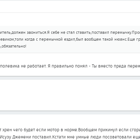
тель,должен звониться.Я себе не стал ставить,поставил перемычку.Про
олевиком,толи когда с перемычкой ездил,был вообщем такой нюанс.Еще 
,обязательно!
полевика не работает. Я правильно понял - Ты вместо преда пере
 хрен чего будет если мотор в норме.Вообщем прикинул если сгори
Исузу Джемени поставил.Кстати мне умные люди посоветовали еще