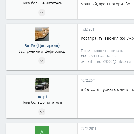
Пока больше читатель
мощный, хрен погорит.Вот 
12.12.2011
0
0
15.12.2011
0
Костяра, ты звонил же уже
Витёк (Цифиркин)
По з/ч звонить, писать
Заслуженный Цефировод
тел.8-913-648-84-48
31.10.2008
e-mail: fredik2000@inbox.ru
1 161
0
16.12.2011
1 861
Россия г. ОМСК
я бы хотел узнать омичи 
петр1
Пока больше читатель
16.12.2011
0
0
29.12.2011
A
0