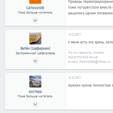
Проверь термопредохранит
тоже погорел,толи вместе
Carlsson08
Пока больше читатель
решилось одним полевико
12.12.2011
0
0
14.12.2011
0
У меня есть эта хрень, ко
Витёк (Цифиркин)
По з/ч звонить, писать
Заслуженный Цефировод
тел.8-913-648-84-48
31.10.2008
e-mail: fredik2000@inbox.ru
1 161
0
14.12.2011
1 861
Россия г. ОМСК
мужики нужна полностью м
костяра
Пока больше читатель
11.12.2011
0