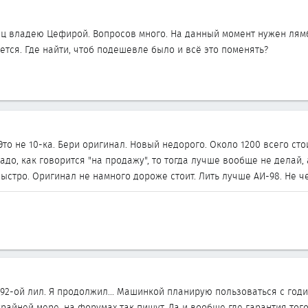
ц владею Цефирой. Вопросов много. На данный момент нужен лям
тся. Где найти, чтоб подешевле было и всё это поменять?
то не 10-ка. Бери оригинал. Новый недорого. Около 1200 всего сто
надо, как говорится "на продажу", то тогда лучше вообще не делай,
ыстро. Оригинал не намного дороже стоит. Лить лучше АИ-98. Не ч
92-ой лил. Я продолжил... Машинкой планирую пользоваться с годи
крайней мере, на форумах так пишут. Да и вообще где гарантия то