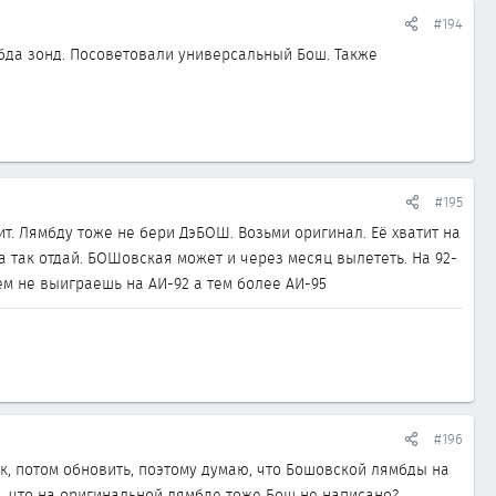
#194
бда зонд. Посоветовали универсальный Бош. Также
#195
ит. Лямбду тоже не бери ДэБОШ. Возьми оригинал. Её хватит на
 а так отдай. БОШовская может и через месяц вылететь. На 92-
ем не выиграешь на АИ-92 а тем более АИ-95
#196
к, потом обновить, поэтому думаю, что Бошовской лямбды на
го, что на оригинальной лямбде тоже Бош не написано?