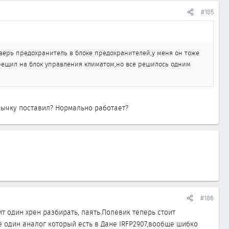
#185
верь предохранитель в блоке предохранителей,у меня он тоже
грещил на блок управления климатом,но все решилось одним
мычку поставил? Нормально работает?
#186
т один хрен разбирать, паять.Полевик теперь стоит
 один аналог который есть в Дане IRFP2907,вообще шибко