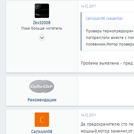
0
14.12.2011
0
Carlsson08 сказал(а):
Zkv32008
Пока больше читатель
Проверь термопредохрани
10.10.2011
погорел,толи вместе с п
0
полевиком.Мотор проверь
0
0
Пробема выявлена - пред 
37
Омск
Рекомендации
14.12.2011
C
Да предохранителю сто лет
мощный,мотор заменил,от 
Carlsson08