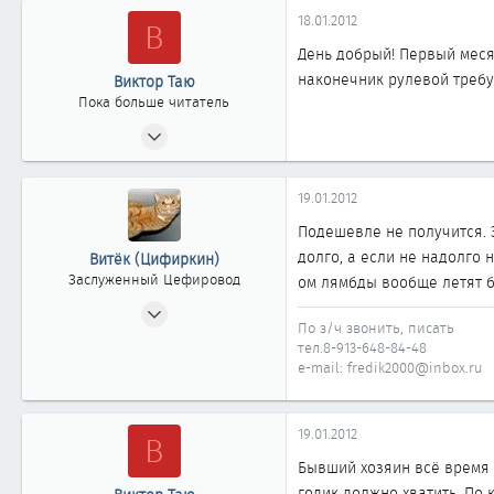
18.01.2012
В
1 861
Россия г. ОМСК
День добрый! Первый меся
наконечник рулевой требуе
Виктор Таю
Пока больше читатель
18.01.2012
0
0
19.01.2012
0
Подешевле не получится. Э
долго, а если не надолго 
Витёк (Цифиркин)
Заслуженный Цефировод
ом лямбды вообще летят б
31.10.2008
По з/ч звонить, писать
1 161
тел.8-913-648-84-48
0
e-mail: fredik2000@inbox.ru
1 861
Россия г. ОМСК
19.01.2012
В
Бывший хозяин всё время 
годик должно хватить. По 