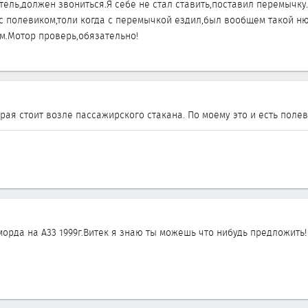
ель,должен звониться.Я себе не стал ставить,поставил перемычку
 с полевиком,толи когда с перемычкой ездил,был вообщем такой н
м.Мотор проверь,обязательно!
торая стоит возле пассажирского стакана. По моему это и есть поле
орда на А33 1999г.Витек я знаю ты можешь что нибудь предложить!