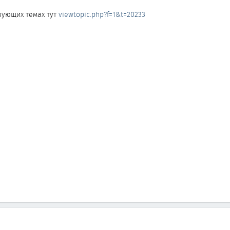
вующих темах тут
viewtopic.php?f=1&t=20233