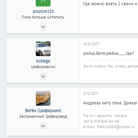
Где можно взять 2 свечи и
40
anonim123
Пока больше читатель
29.12.2011
0
0
30.12.2011
0
рейка,Витя,рейка,,,,,,,,где?
kollega
Жить нужно так, чтобы депре
Цефирядник
05.10.2010
156
0
31.12.2011
61
Андрюха нету пока. Думаю 
Омск
Витёк (Цифиркин)
По з/ч звонить, писать
Заслуженный Цефировод
тел.8-913-648-84-48
31.10.2008
e-mail: fredik2000@inbox.ru
1 161