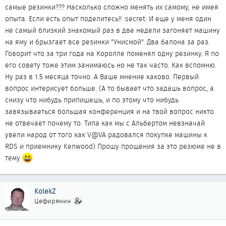
самые резинки??? Насколько сложно менять их самому, не имея
опыта. Если есть опыт поделитесь!! :secret: И еще у меня один
не самый близкий знакомый раз в две недели загоняет машину
на яму и брызгает все резинки "Унисмой". Два балона за раз.
Говорит что за три года на Королле поменял одну резинку. Я по
его совету тоже этим занимаюсь но не так часто. Как вспомню.
Ну раз в 1.5 месяца точно. А Ваше мнение каково. Первый
вопрос интерисует больше. (А то бывает что задашь вопрос, а
снизу что нибудь припишешь, и по этому что нибудь
завязываеться большая конференция и на твой вопрос никто
не отвечает почему то. Типа как мы с Альбертом невзначай
увели народ от того как V@VA радовался покупке машины к
RDS и приемнику Kenwood) Прошу прощения за это резюме не в
тему
KolekZ
Цефирянин