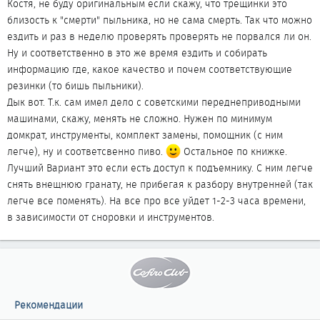
Костя, не буду оригинальным если скажу, что трещинки это
и приемнику Kenwood) Прошу прощения за это резюме не в
близость к "смерти" пыльника, но не сама смерть. Так что можно
тему
ездить и раз в неделю проверять проверять не порвался ли он.
Ну и соответственно в это же время ездить и собирать
информацию где, какое качество и почем соответствующие
резинки (то бишь пыльники).
Дык вот. Т.к. сам имел дело с советскими переднеприводными
машинами, скажу, менять не сложно. Нужен по минимум
домкрат, инструменты, комплект замены, помощник (с ним
легче), ну и соответсвенно пиво.
Остальное по книжке.
Лучший Вариант это если есть доступ к подъемнику. С ним легче
снять внещнюю гранату, не прибегая к разбору внутренней (так
легче все поменять). На все про все уйдет 1-2-3 часа времени,
в зависимости от сноровки и инструментов.
Рекомендации