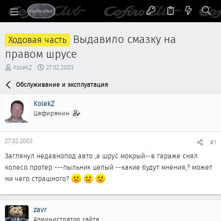
Выдавило смазку на
Ходовая часть
правом шрусе
А
Д
KolekZ
27.02.2003
в
а
т
Обслуживание и эксплуатация
т
о
а
р
н
KolekZ
т
а
Цефирянин
е
ч
м
а
ы
л
27.02.2003
#1
а
Заглянул недавнопод авто ,а шрус мокрый--в гараже снял
колесо протер ---пыльник целый --какие будут мнения,? может
ни чего страшного?
zavr
Администратор сайта