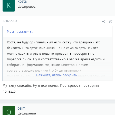
Kosta
K
Цефировод
27.02.2003
#7
Mutant сказал(а):
Костя, не буду оригинальным если скажу, что трещинки это
близость к "смерти" пыльника, но не сама смерть. Так что
можно ездить и раз в неделю проверять проверять не
порвался ли он. Ну и соответственно в это же время ездить и
собирать информацию где, какое качество и почем
соответствующие резинки (то бишь пыльники).
Нажмите, чтобы раскрыть...
Дык вот. Т.к. сам имел дело с советскими переднеприводными
машинами, скажу, менять не сложно. Нужен по минимум
Мутанту спасибо. Ну я все понял. Постараюсь проверять
домкрат, инструменты, комплект замены, помощник (с ним
почаще.
легче), ну и соответсвенно пиво.
Остальное по книжке.
Лучший Вариант это если есть доступ к подъемнику. С ним
легче снять внещнюю гранату, не прибегая к разбору
osim
O
внутренней (так легче все поменять). На все про все уйдет 1-2-
Цефирянин