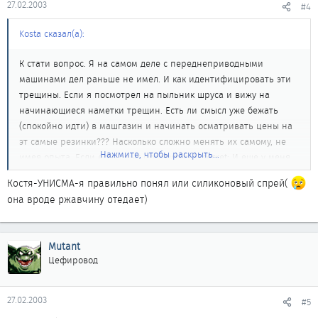
27.02.2003
#4
Kosta сказал(а):
К стати вопрос. Я на самом деле с переднеприводными
машинами дел раньше не имел. И как идентифицировать эти
трещины. Если я посмотрел на пыльник шруса и вижу на
начинающиеся наметки трещин. Есть ли смысл уже бежать
(спокойно идти) в машгазин и начинать осматривать цены на
эт самые резинки??? Насколько сложно менять их самому, не
Нажмите, чтобы раскрыть...
имея опыта. Если есть опыт поделитесь!! :secret: И еще у меня
один не самый близкий знакомый раз в две недели загоняет
Костя-УНИСМА-я правильно понял или силиконовый спрей(
машину на яму и брызгает все резинки "Унисмой". Два балона
она вроде ржавчину отедает)
за раз. Говорит что за три года на Королле поменял одну
резинку. Я по его совету тоже этим занимаюсь но не так часто.
Как вспомню. Ну раз в 1.5 месяца точно. А Ваше мнение каково.
Mutant
Первый вопрос интерисует больше. (А то бывает что задашь
Цефировод
вопрос, а снизу что нибудь припишешь, и по этому что нибудь
завязываеться большая конференция и на твой вопрос никто
не отвечает почему то. Типа как мы с Альбертом невзначай
27.02.2003
#5
увели народ от того как V@VA радовался покупке машины к RDS