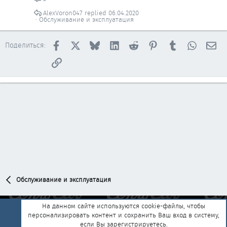
AlexVoron047
06.04.2020
Обслуживание и эксплуатация
Facebook
X
Bluesky
LinkedIn
Reddit
Pinterest
Tumblr
WhatsAp
Эл
Поделиться:
Ссылка
Обслуживание и эксплуатация
На данном сайте используются cookie-файлы, чтобы
персонализировать контент и сохранить Ваш вход в систему,
Обратная связь
Условия и правила
если Вы зарегистрируетесь.