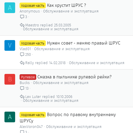
Как хрустит ШРУС ?
A
Ходовая часть
Anonymous
Обслуживание и эксплуатация
3
Maestro
25.03.2005
Обслуживание и эксплуатация
Нужен совет - меняю правый ШРУС
V
Ходовая часть
Vlad01
Обслуживание и эксплуатация
250
Rally
14.02.2018
Обслуживание и эксплуатация
Смазка в пыльнике рулевой рейки?
B
Рулевое
Bucks
Обслуживание и эксплуатация
13
Lex Luter
10.10.2006
Обслуживание и эксплуатация
Вопрос по правому внутреннему
A
Ходовая часть
ШРУСу
AlexVoron047
Обслуживание и эксплуатация
3