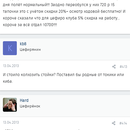
дня полёт нормальный!!! Заодно переобулся у них 720 р 15
тапочки это с учётом скидки 20%+ осмотр ходовой бесплатно! И
короче сказали что для цефиро клуба 5% скидка на работу...
короче за всё отдал 10700!!!!
kb8
K
Цефирянин
13.04.2013
#413
И стоило колхозить стойки? Поставил бы родные от токики или
киба.
Hard
Цефирёнок
13.04.2013
#414