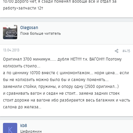
10700 дорого чет, я сзади поменял вообще все и отдал за
работу+запчасти 12т
Olegosan
Пока больше читатель
13.04.2013
#415
Оригинал 3700 минимум....... дубля НЕТ!!!!! т.к. ВАГОН!!! Поэтому
колхозить стоило....
а по ценнику 10700 вместе с шиномонтажом.... норм цена.... если
бы не колхозить можно было бы и самому поменять....
заменили стойки, пружины, и опору одну (2500 оригинал...)
и сравнивать вагон и седан не стоит... замена задних стоек
стоит дороже на вагоне ибо разбирается весь багажник и часть
салона до железа...
kb8
K
Цефирянин