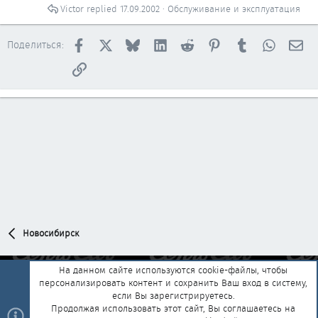
Victor
17.09.2002
Обслуживание и эксплуатация
Facebook
X
Bluesky
LinkedIn
Reddit
Pinterest
Tumblr
WhatsAp
Эл
Поделиться:
Ссылка
Новосибирск
На данном сайте используются cookie-файлы, чтобы
персонализировать контент и сохранить Ваш вход в систему,
Обратная связь
Условия и правила
если Вы зарегистрируетесь.
Политика конфиденциальности
Помощь
Главная
R
Продолжая использовать этот сайт, Вы соглашаетесь на
S