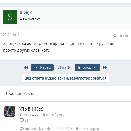
Sibirjk
S
Цефирёнок
23.04.2013
#420
эт, он, че, самолет ремонтировал? (звените за не русский
просто других слов нет)
Первый
Последняя
Назад
21 из 24
Вперёд
Для ответа нужно войти/зарегистрироваться
Похожие темы
УЛЫБНИСЬ:)
Andrew444
Новосибирск
31
mironnsk
20.06.2013
Новосибирск