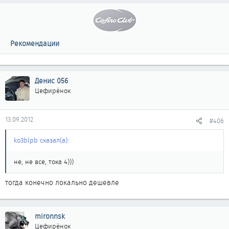
Рекомендации
Денис 056
Цефирёнок
13.09.2012
#406
ko3blpb сказал(а):
не, не все, тока 4)))
тогда конечно локально дешевле
mironnsk
Цефирёнок