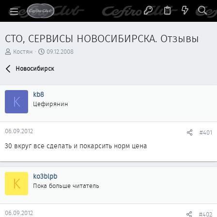
СТО, СЕРВИСЫ НОВОСИБИРСКА. Отзывы
А
Д
Костян
09.12.2008
в
а
т
Новосибирск
т
о
а
р
н
kb8
т
а
K
е
ч
Цефирянин
м
а
ы
л
а
06.09.2012
#401
30 вкруг все сделать и покарсить норм цена
ko3blpb
K
Пока больше читатель
06.09.2012
#402