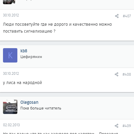
30.10.2012
#407
Люди посоветуйте где не дорого и качественно можно
поставить сигнализацию ?
kb8
K
Цефирянин
30.10.2012
#408
у лиса на народной
Olegosan
Пока больше читатель
02.02.2013
#409