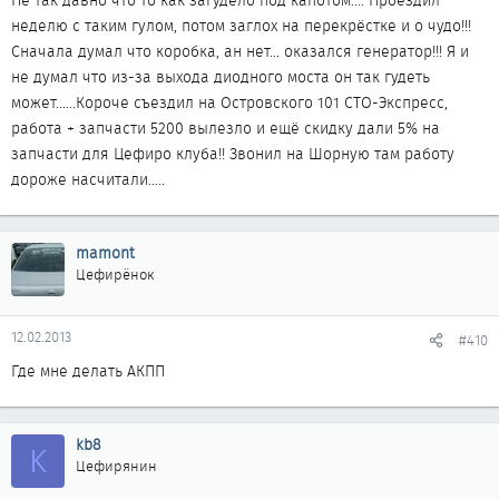
Не так давно что то как загудело под капотом.... Проездил
неделю с таким гулом, потом заглох на перекрёстке и о чудо!!!
Сначала думал что коробка, ан нет... оказался генератор!!! Я и
не думал что из-за выхода диодного моста он так гудеть
может......Короче съездил на Островского 101 СТО-Экспресс,
работа + запчасти 5200 вылезло и ещё скидку дали 5% на
запчасти для Цефиро клуба!! Звонил на Шорную там работу
дороже насчитали.....
mamont
Цефирёнок
12.02.2013
#410
Где мне делать АКПП
kb8
K
Цефирянин