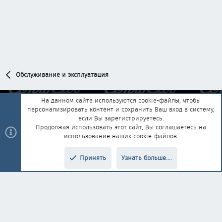
Обслуживание и эксплуатация
На данном сайте используются cookie-файлы, чтобы
персонализировать контент и сохранить Ваш вход в систему,
Обратная связь
Условия и правила
если Вы зарегистрируетесь.
Политика конфиденциальности
Помощь
Главная
R
Продолжая использовать этот сайт, Вы соглашаетесь на
S
использование наших cookie-файлов.
S
®
Community platform by XenForo
© 2010-2025 XenForo Ltd.
|
Style and
Принять
Узнать больше....
®
add-ons by ThemeHouse
Перевод от Jumuro
Верх
Низ