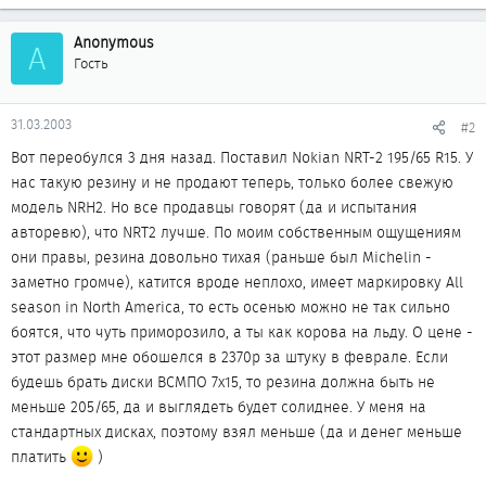
Anonymous
A
Гость
31.03.2003
#2
Вот переобулся 3 дня назад. Поставил Nokian NRT-2 195/65 R15. У
нас такую резину и не продают теперь, только более свежую
модель NRH2. Но все продавцы говорят (да и испытания
авторевю), что NRT2 лучше. По моим собственным ощущениям
они правы, резина довольно тихая (раньше был Michelin -
заметно громче), катится вроде неплохо, имеет маркировку All
season in North America, то есть осенью можно не так сильно
боятся, что чуть приморозило, а ты как корова на льду. О цене -
этот размер мне обошелся в 2370р за штуку в феврале. Если
будешь брать диски ВСМПО 7х15, то резина должна быть не
меньше 205/65, да и выглядеть будет солиднее. У меня на
стандартных дисках, поэтому взял меньше (да и денег меньше
платить
)