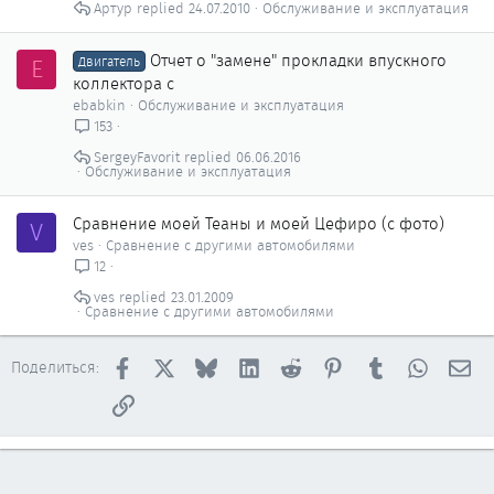
Артур
24.07.2010
Обслуживание и эксплуатация
Отчет о "замене" прокладки впускного
E
Двигатель
коллектора с
ebabkin
Обслуживание и эксплуатация
153
SergeyFavorit
06.06.2016
Обслуживание и эксплуатация
Сравнение моей Теаны и моей Цефиро (с фото)
V
ves
Сравнение с другими автомобилями
12
ves
23.01.2009
Сравнение с другими автомобилями
Facebook
X
Bluesky
LinkedIn
Reddit
Pinterest
Tumblr
WhatsAp
Эл
Поделиться:
Ссылка