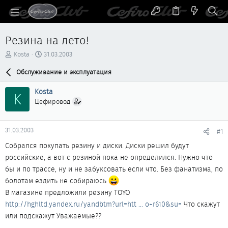
Резина на лето!
А
Д
Kosta
31.03.2003
в
а
т
Обслуживание и эксплуатация
т
о
а
р
н
Kosta
K
т
а
Цефировод
е
ч
м
а
ы
л
31.03.2003
#1
а
Собрался покупать резину и диски. Диски решил будут
российские, а вот с резиной пока не определился. Нужно что
бы и по трассе, ну и не забуксовать если что. Без фанатизма, по
болотам ездить не собираюсь
В магазине предложили резину TOYO
http://hghltd.yandex.ru/yandbtm?url=htt ... o+r610&su=
Что скажут
или подскажут Уважаемые??