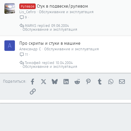
Стук в подвеске/рулевом
Рулевое
Lis_Cefiro
Обслуживание и эксплуатация
9
MARKS
09.06.2004
Обслуживание и эксплуатация
Про скрипы и стуки в машине
А
Александр С
Обслуживание и эксплуатация
11
Тимофей
10.04.2004
Обслуживание и эксплуатация
Facebook
X
Bluesky
LinkedIn
Reddit
Pinterest
Tumblr
WhatsAp
Эл
Поделиться:
Ссылка