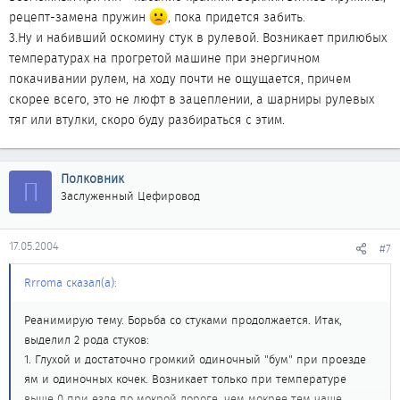
рецепт-замена пружин
, пока придется забить.
3.Ну и набивший оскомину стук в рулевой. Возникает прилюбых
температурах на прогретой машине при энергичном
покачивании рулем, на ходу почти не ощущается, причем
скорее всего, это не люфт в зацеплении, а шарниры рулевых
тяг или втулки, скоро буду разбираться с этим.
Полковник
П
Заслуженный Цефировод
17.05.2004
#7
Rrroma сказал(а):
Реанимирую тему. Борьба со стуками продолжается. Итак,
выделил 2 рода стуков:
1. Глухой и достаточно громкий одиночный "бум" при проезде
ям и одиночных кочек. Возникает только при температуре
выше 0 при езде по мокрой дороге, чем мокрее тем чаще