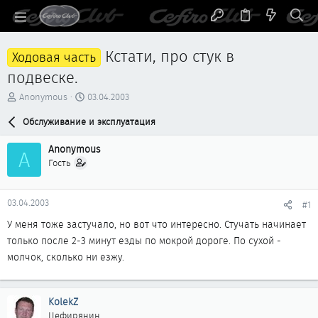
Кстати, про стук в
Ходовая часть
подвеске.
А
Д
Anonymous
03.04.2003
в
а
т
Обслуживание и эксплуатация
т
о
а
р
н
Anonymous
A
т
а
Гость
е
ч
м
а
ы
л
03.04.2003
#1
а
У меня тоже застучало, но вот что интересно. Стучать начинает
только после 2-3 минут езды по мокрой дороге. По сухой -
молчок, сколько ни езжу.
KolekZ
Цефирянин