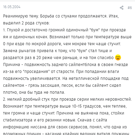
16.05.2004
#6
Реанимирую тему. Борьба со стуками продолжается. Итак,
выделил 2 рода стуков:
1. Глухой и достаточно громкий одиночный "бум" при проезде
ям и одиночных кочек. Возникает только при температуре выше
0 при езде по мокрой дороге, чем мокрее тем чаще стучит.
Замена рычагов привела к тому, что "бум" стал тише и
раздается раз в 20 реже чем раньше, и на том спасибо
Причина - подвижность заднего сайлентблока в своем гнезде
из-за его "проседания" от старости. При попадании влаги
подвижность увеличивается. На металлической площадке под
сайлентом - грязь засохшая, песок, если бы сайлент сидел
плотно, она бы туда не попала.
2. мелкий дробный стук при проезде серии мелких неровностей.
Возникает при температуре выше 10-15 градусов, чем теплее,
тем громче и чаще стучит. Причина не выянена пока, стойки
стабилизатора и его резинки новые. Скачав с сайта
информацию ниссана для своих сервисов, понял, что одна из
возможных причин - касание крайних верхних витков пружины,