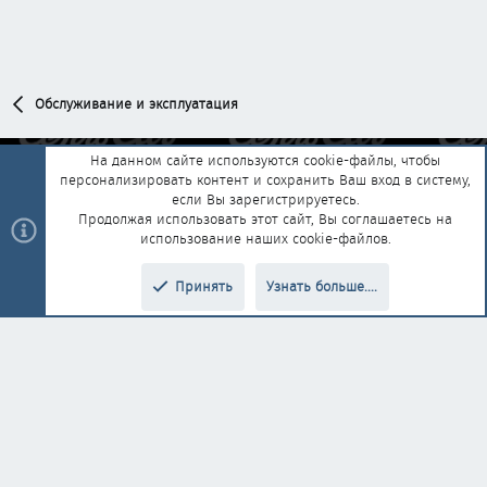
Обслуживание и эксплуатация
На данном сайте используются cookie-файлы, чтобы
персонализировать контент и сохранить Ваш вход в систему,
Обратная связь
Условия и правила
если Вы зарегистрируетесь.
Политика конфиденциальности
Помощь
Главная
R
Продолжая использовать этот сайт, Вы соглашаетесь на
S
использование наших cookie-файлов.
S
®
Community platform by XenForo
© 2010-2025 XenForo Ltd.
|
Style and
Принять
Узнать больше....
®
add-ons by ThemeHouse
Перевод от Jumuro
Верх
Низ