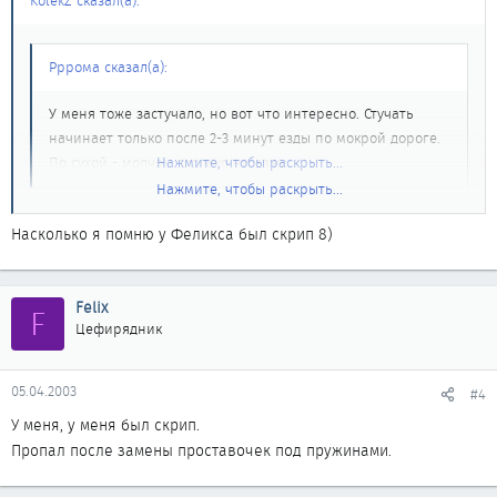
KolekZ сказал(а):
Рррома сказал(а):
У меня тоже застучало, но вот что интересно. Стучать
начинает только после 2-3 минут езды по мокрой дороге.
По сухой - молчок, сколько ни езжу.
Нажмите, чтобы раскрыть...
Нажмите, чтобы раскрыть...
Такой стук был у Felixa именно по мокроте,насколько я помню у
него порвалась пласт-я чашка под пружиной---поищи поиском
Насколько я помню у Феликса был скрип 8)
Felix
F
Цефирядник
05.04.2003
#4
У меня, у меня был скрип.
Пропал после замены проставочек под пружинами.