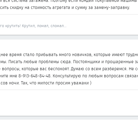
и вся система загажена. Поэтому если кондей покупаемой машины н
ить скидку на стоимость агрегата и сумму за замену-заправку.
о крутить! Крутил, ломал, сломал...
еднее время стало прибывать много новичков, которые имеют трудно
емы. Писать любые проблемы сюда. Постоянщики и прошаренные за
е вопросы, которые вас беспокоят. Думаю со всем разберемся. Не 
ните мне 8-913-648-84-48. Консультирую по любым вопросам связ
асов ночи. Так, что милости просим уважаки )