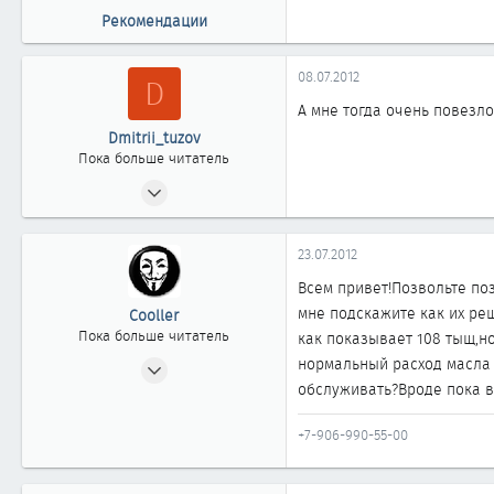
Рекомендации
08.07.2012
D
А мне тогда очень повезл
Dmitrii_tuzov
Пока больше читатель
02.02.2012
0
0
23.07.2012
0
Всем привет!Позвольте по
41
мне подскажите как их реш
Cooller
омск
Пока больше читатель
как показывает 108 тыщ,но
23.07.2012
нормальный расход масла 
обслуживать?Вроде пока в
2
0
+7-906-990-55-00
1
37