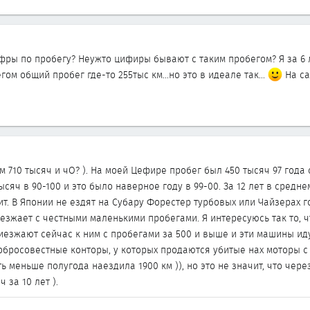
фры по пробегу? Неужто цифиры бывают с таким пробегом? Я за 6 ле
ом общий пробег где-то 255тыс км...но это в идеале так...
На са
 710 тысяч и чО? ). На моей Цефире пробег был 450 тысяч 97 года 
сяч в 90-100 и это было наверное году в 99-00. За 12 лет в средне
ит. В Японии не ездят на Субару Форестер турбовых или Чайзерах
езжает с честными маленькими пробегами. Я интересуюсь так то, ч
езжают сейчас к ним с пробегами за 500 и выше и эти машины иду
добросовестные конторы, у которых продаются убитые нах моторы с
ть меньше полугода наездила 1900 км )), но это не значит, что чере
 за 10 лет ).