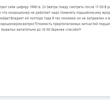
трел себе цифиру 1998г.в. 2л.Завтра поеду смотреть после 17-00.В 
л что кондиционер не работает надо поменять подшибник,ему вро
 пойдет.Владеет ей полтора года.Я так понимаю он не заправлен и
ондиционером,вопрос?Стоимость предполагаемых запчастей подши
 бывалых желательно до 16-00.Заранее спасибо!!!