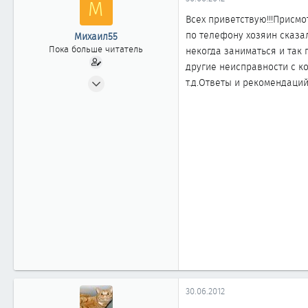
М
ы
л
а
Всех приветствую!!!Присмо
по телефону хозяин сказа
Михаил55
Пока больше читатель
некогда заниматься и так
другие неисправности с к
30.06.2012
т.д.Ответы и рекомендаций
0
0
0
30.06.2012