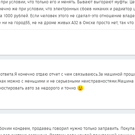
ри условии, что только его и менять. Бывают выгорают муфты. Цен
нечно же при условии, что электронных сбоев никаких и радиатор ц
а 1000 рублей. Если человек этого не сделал-это отношение владел
ни на город55, не на дроме живых А32 в Омске просто нет, так что 
ответа.Я конечно отдаю отчет с чем связываюсь.За машиной прошло
как можно с меньшими и не серьезными неисправностями.Машина н
остировать авто за недорого и точно
бочим кондеем, продавец говорил нужно только заправить. Покупал