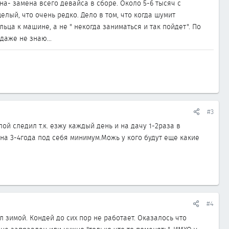
а- замена всего девайса в сборе. Около 5-6 тысяч с
елый, что очень редко. Дело в том, что когда шумит
ьца к машине, а не " некогда заниматься и так пойдет". По
даже не знаю...
#3
й следил т.к. езжу каждый день и на дачу 1-2раза в
а 3-4года под себя минимум.Можь у кого будут еще какие
#4
 зимой. Кондей до сих пор не работает. Оказалось что