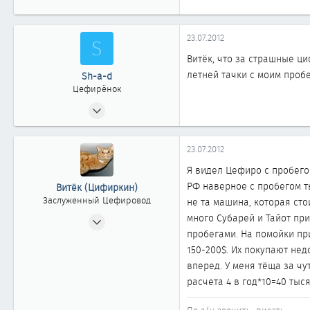
23.07.2012
S
Витёк, что за страшные ци
летней тачки с моим пробег
Sh-a-d
Цефирёнок
30.03.2006
29
0
23.07.2012
11
Я видел Цефиро с пробегом
большая деревня Омск
РФ наверное с пробегом ты
Витёк (Цифиркин)
Заслуженный Цефировод
не та машина, которая сто
31.10.2008
много Субарей и Тайот при
пробегами. На помойки при
1 161
150-200$. Их покупают не
0
вперед. У меня тёща за чу
1 861
расчета 4 в год*10=40 тысяч
Россия г. ОМСК