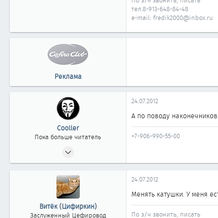
По з/ч звонить, писать
тел.8-913-648-84-48
e-mail: fredik2000@inbox.ru
Реклама
24.07.2012
А по поводу наконечников 
Cooller
+7-906-990-55-00
Пока больше читатель
23.07.2012
2
0
24.07.2012
1
Менять катушки. У меня ест
37
Витёк (Цифиркин)
Омск
По з/ч звонить, писать
Заслуженный Цефировод