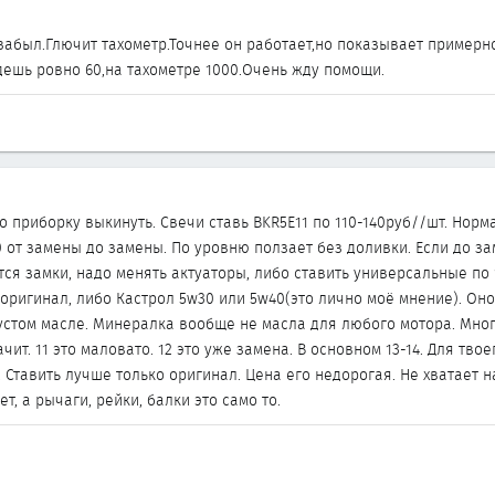
 забыл.Глючит тахометр.Точнее он работает,но показывает примерно
едешь ровно 60,на тахометре 1000.Очень жду помощи.
о приборку выкинуть. Свечи ставь BKR5E11 по 110-140руб//шт. Нор
 от замены до замены. По уровню ползает без доливки. Если до за
ся замки, надо менять актуаторы, либо ставить универсальные по 
оригинал, либо Кастрол 5w30 или 5w40(это лично моё мнение). Оно
устом масле. Минералка вообще не масла для любого мотора. Многи
чит. 11 это маловато. 12 это уже замена. В основном 13-14. Для тв
. Ставить лучше только оригинал. Цена его недорогая. Не хватает н
т, а рычаги, рейки, балки это само то.