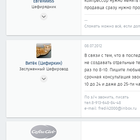
коипрессор нужно менять 
Евгений55
Цефирядник
продавца сразу нужно прос
04.02.2007
--
151
Сломать можно всё, если долг
0
61
08.07.2012
47
Омск
В связи с тем, что в посл
не создавать отдельные т
Витёк (Цифиркин)
Заслуженный Цефировод
раз по 8-10. Пишите любы
31.10.2008
срочная консультация зво
10 до 24 и даже до 25-ти ч
1 161
0
По з/ч звонить, писать
1 861
тел.8-913-648-84-48
e-mail: fredik2000@inbox.ru
Россия г. ОМСК