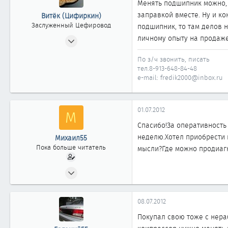
Менять подшипник можно, п
заправкой вместе. Ну и ко
Витёк (Цифиркин)
Заслуженный Цефировод
подшипник, то там делов н
31.10.2008
личному опыту на продаже 
1 161
По з/ч звонить, писать
0
тел.8-913-648-84-48
1 861
e-mail: fredik2000@inbox.ru
Россия г. ОМСК
01.07.2012
М
Спасибо!За оперативность 
неделю.Хотел приобрести 
Михаил55
Пока больше читатель
мысли?Где можно продиагн
30.06.2012
0
0
08.07.2012
0
Покупал свою тоже с нера