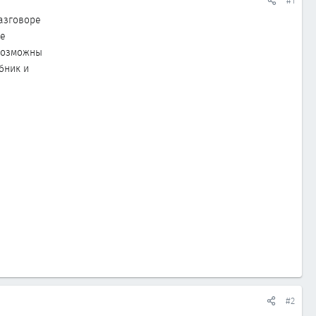
#1
разговоре
де
 возможны
бник и
#2