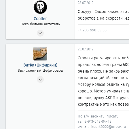
Омск
23.07.2012
Оооууу....Самое важное то
оборотов,а на скорости...
Cooller
Пока больше читатель
+7-906-990-55-00
23.07.2012
2
0
23.07.2012
1
Стрелки регулировать, либ
37
приделах нормы грамм 500
Витёк (Цифиркин)
Омск
Заслуженный Цефировод
очень плохо. Не закрывают
31.10.2008
сигнализаций. Масло лить 
мотору нельзя ездить на г
1 161
хорошо. Мотор умирает зна
0
педали, ручку АКПП и руль
1 861
контрактные это как повезе
Россия г. ОМСК
По з/ч звонить, писать
тел.8-913-648-84-48
e-mail: fredik2000@inbox.ru