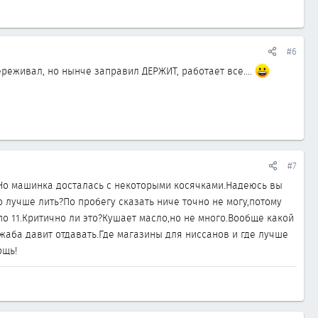
#6
реживал, но нынче заправил ДЕРЖИТ, работает все....
#7
.Но машинка досталась с некоторыми косячками.Надеюсь вы
 лучше лить?По пробегу сказать ниче точно не могу,потому
 по 11.Критично ли это?Кушает масло,но не много.Вообще какой
жаба давит отдавать.Где магазины для ниссанов и где лучше
ощь!