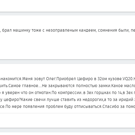
о, брал машинку тоже с незоправленым кандеем, сомнения были, пе
знакомится.Меня зовут Олег.Приобрел Цефиро в 32ом кузове.VQ20
ить.Самое главное....Не закрываются полностью замки.Какое масло
 я уверен что он отмотан.По компрессии..в 3ех горшках по 14,в 3ех
у цефиро?Какие свечи лучше ставить из недорогих,а то за иридий 
се.По мере появления проблем буду отписываться.Спасибо за пом