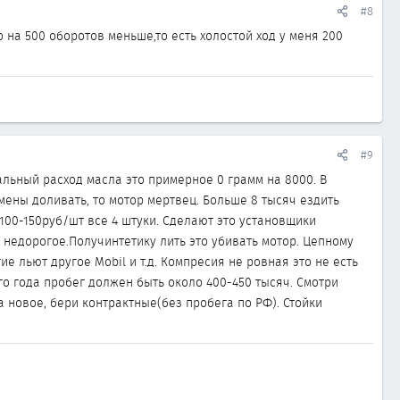
#8
 на 500 оборотов меньше,то есть холостой ход у меня 200
#9
мальный расход масла это примерное 0 грамм на 8000. В
мены доливать, то мотор мертвец. Больше 8 тысяч ездить
100-150руб/шт все 4 штуки. Сделают это установщики
 недорогое.Получинтетику лить это убивать мотор. Цепному
е льют другое Mobil и т.д. Компресия не ровная это не есть
оего года пробег должен быть около 400-450 тысяч. Смотри
а новое, бери контрактные(без пробега по РФ). Стойки