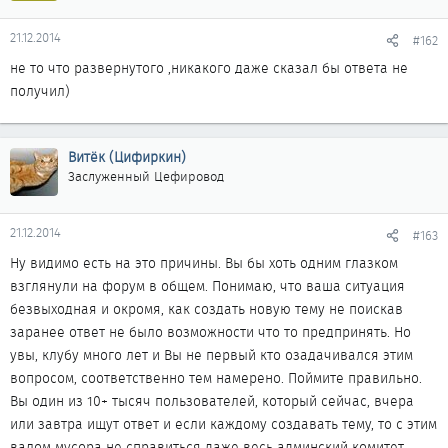
21.12.2014
#162
не то что развернутого ,никакого даже сказал бы ответа не
получил)
Витёк (Цифиркин)
Заслуженный Цефировод
21.12.2014
#163
Ну видимо есть на это причины. Вы бы хоть одним глазком
взглянули на форум в общем. Понимаю, что ваша ситуация
безвыходная и окромя, как создать новую тему не поискав
заранее ответ не было возможности что то предпринять. Но
увы, клубу много лет и Вы не первый кто озадачивался этим
вопросом, соответственно тем намерено. Поймите правильно.
Вы один из 10+ тысяч пользователей, который сейчас, вчера
или завтра ищут ответ и если каждому создавать тему, то с этим
валом мусора не справиться даже весь админский комитет.