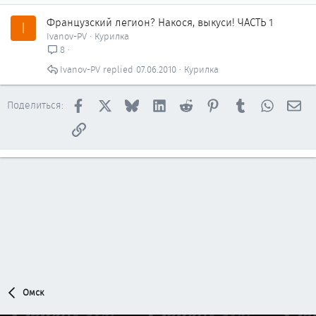
Французский легион? Накося, выкуси! ЧАСТЬ 1
I
Ivanov-PV
Курилка
8
Ivanov-PV
07.06.2010
Курилка
Facebook
X
Bluesky
LinkedIn
Reddit
Pinterest
Tumblr
WhatsAp
Эл
Поделиться:
Ссылка
Омск