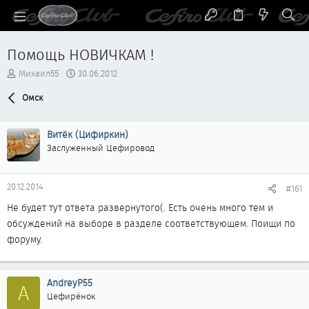
Помощь НОВИЧКАМ !
А
Д
Михаил55
30.06.2012
в
а
т
Омск
т
о
а
р
н
Витёк (Цифиркин)
т
а
е
ч
Заслуженный Цефировод
м
а
ы
л
а
20.12.2014
#161
Не будет тут ответа развернутого(. Есть очень много тем и
обсуждений на выборе в разделе соответствующем. Поищи по
форуму.
AndreyP55
A
Цефирёнок