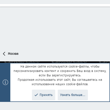
Москва
На данном сайте используются cookie-файлы, чтобы
персонализировать контент и сохранить Ваш вход в систему,
Обратная связь
Условия и правила
если Вы зарегистрируетесь.
Политика конфиденциальности
Помощь
Главная
R
Продолжая использовать этот сайт, Вы соглашаетесь на
S
использование наших cookie-файлов.
S
®
Community platform by XenForo
© 2010-2025 XenForo Ltd.
|
Style and
Принять
Узнать больше....
®
add-ons by ThemeHouse
Перевод от Jumuro
Верх
Низ