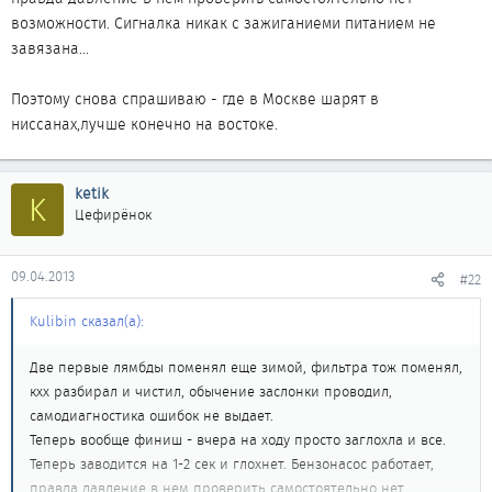
возможности. Сигналка никак с зажиганиеми питанием не
завязана...
Поэтому снова спрашиваю - где в Москве шарят в
ниссанах,лучше конечно на востоке.
ketik
K
Цефирёнок
09.04.2013
#22
Kulibin сказал(а):
Две первые лямбды поменял еще зимой, фильтра тож поменял,
кхх разбирал и чистил, обычение заслонки проводил,
самодиагностика ошибок не выдает.
Теперь вообще финиш - вчера на ходу просто заглохла и все.
Теперь заводится на 1-2 сек и глохнет. Бензонасос работает,
правда давление в нем проверить самостоятельно нет