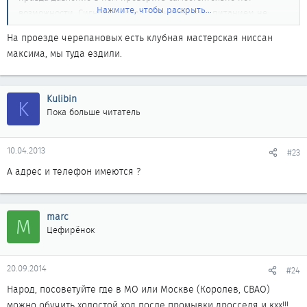
Нажмите, чтобы раскрыть...
возможности. Сигналка никак с зажиганиеми питанием не
завязана...
На проезде черепановых есть клубная мастерская ниссан
максима, мы туда ездили.
Поэтому снова спрашиваю - где в Москве шарят в
ниссанах,лучше конечно на востоке.
Kulibin
K
Пока больше читатель
10.04.2013
#23
А адрес и телефон имеются ?
marc
M
Цефирёнок
20.09.2014
#24
Народ, посоветуйте где в МО или Москве (Королев, СВАО)
можно обучить холостой ход после промывки дросселя и кхх!!!