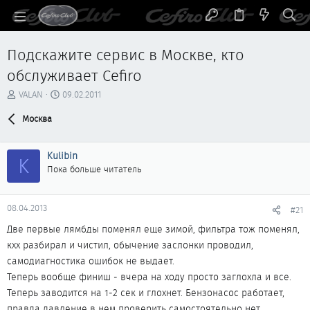
Подскажите сервис в Москве, кто
обслуживает Cefiro
А
Д
VALAN
09.02.2011
в
а
т
Москва
т
о
а
р
н
Kulibin
т
а
K
е
ч
Пока больше читатель
м
а
ы
л
а
08.04.2013
#21
Две первые лямбды поменял еще зимой, фильтра тож поменял,
кхх разбирал и чистил, обычение заслонки проводил,
самодиагностика ошибок не выдает.
Теперь вообще финиш - вчера на ходу просто заглохла и все.
Теперь заводится на 1-2 сек и глохнет. Бензонасос работает,
правда давление в нем проверить самостоятельно нет