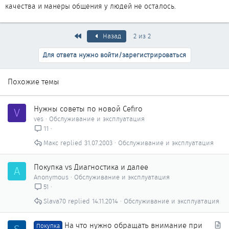
качества и манеры общения у людей не осталось.
Первый
Назад
2 из 2
Для ответа нужно войти/зарегистрироваться
Похожие темы
Нужны советы по новой Cefiro
V
ves
Обслуживание и эксплуатация
11
Макс
31.07.2003
Обслуживание и эксплуатация
Покупка vs Диагностика и далее
A
Anonymous
Обслуживание и эксплуатация
51
Slava70
14.11.2014
Обслуживание и эксплуатация
С
На что нужно обращать внимание при
Покупка