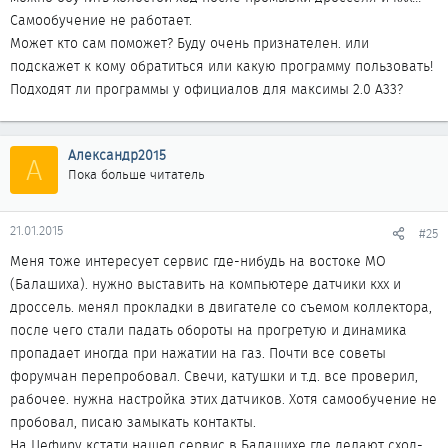
Самообучение не работает.
Может кто сам поможет? Буду очень признателен. или
подскажет к кому обратиться или какую программу пользовать!
Подходят ли программы у официалов для максимы 2.0 А33?
Александр2015
А
Пока больше читатель
21.01.2015
#25
Меня тоже интересует сервис где-нибудь на востоке МО
(Балашиха). нужно выставить на компьютере датчики кхх и
дроссель. менял прокладки в двигателе со съемом коллектора,
после чего стали падать обороты на прогретую и динамика
пропадает иногда при нажатии на газ. Почти все советы
форумчан перепробовал. Свечи, катушки и т.д. все проверил,
рабочее. нужна настройка этих датчиков. Хотя самообучение не
пробовал, писаю замыкать контакты.
На Цефиру кстати нашел сервис в Балашихе где делают сход-