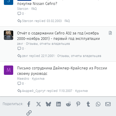
S
т
покупке Nissan Cefiro?
а
Starcon
FAQ
т
0
ь
Starcon
03.02.2003
FAQ
я
С
Отчёт о содержании Cefiro A32 за год (ноябрь
т
2000-ноябрь 2001) - первый год эксплуатации
а
zavr
Отзывы, отчеты владельцев
т
0
ь
zavr
22.11.2001
Отзывы, отчеты владельцев
я
Письмо сотрудника Даймлер-Крайслер из России
M
своему руководс
Maestro
Курилка
8
Андрей_Сургут
11.10.2007
Курилка
Facebook
X
Bluesky
LinkedIn
Reddit
Pinterest
Tumblr
WhatsAp
Эл
Поделиться:
Ссылка