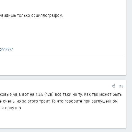
. Увидишь только осциллографом.
417977
#3
е 4в а вот на 1,3,5 (12в) все таки не ту. Как так может быть.
е очень, из за этого троит. То что говорите при заглушенном
 не понятно