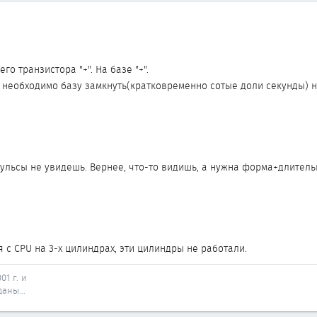
о транзистора "+". На базе "+".
 необходимо базу замкнуть(кратковременно сотые доли секунды) на 
пульсы не увидешь. Вернее, что-то видишь, а нужна форма+длитель
 с CPU на 3-х цилиндрах, эти цилиндры не работали.
01 г. и
аны...