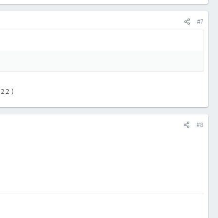
#7
2.2 )
#8