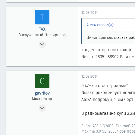
28
1 918
12.03.2014
Т
58
AlexA сказал(а):
Иркутск
ТАХ
Заслуженный Цефировод
Автомобиль
Nissan Maxima A33
Цилиндры как сказать раб
15.05.2008
конденсптор стоит какой
5 312
Nissan 28351-89902 Разъем
2
1 863
новосибирск
12.03.2014
G
0,47мкф стоят "родные"
Nissan рекомендует менят
gavrilov
Модератор
AlexA попробуй, "чем чёрт 
10.12.2007
В радиомагазине купи 2,2
3 725
28
Cefiro A33. VQ20DE. ExcimoG 20
1 918
Maxima 3.0 SE. 2005г обе прод