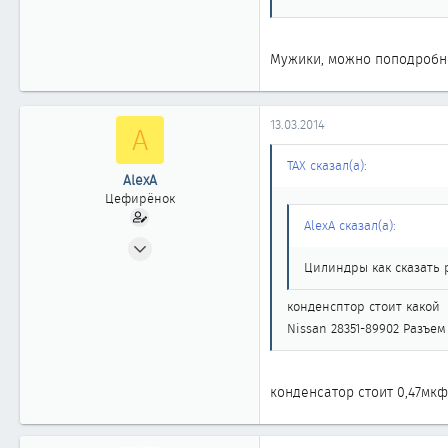
Красноярск
Мужики, можно поподробнее
13.03.2014
A
ТАХ сказал(а):
AlexA
Цефирёнок
AlexA сказал(а):
12.03.2014
15
Цилиндры как сказать р
0
конденсптор стоит какой
11
Nissan 28351-89902 Разъем
конденсатор стоит 0,47мкф