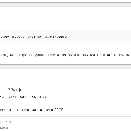
отают просто искра на них маловато...
 конденсатора катушки зажигания (сам конденсатор вместо 0.47 на 
ь на 2,2мкф
не шутит", как говорится
мкф на напряжение не ниже 300В
01 г. и
аны...