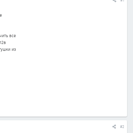
#1
е
чить все
 12в
тушки из
#2