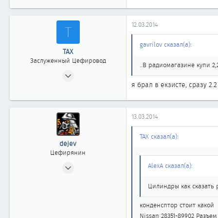
58
Иркутск
12.03.2014
Т
Автомобиль
Nissan Maxima A33
gavrilov сказал(а):
ТАХ
Заслуженный Цефировод
..В радиомагазине купи 
15.05.2008
я брал в екзисте, сразу 2.
5 312
2
1 863
13.03.2014
новосибирск
ТАХ сказал(а):
dejev
Цефирянин
05.04.2010
AlexA сказал(а):
329
Цилиндры как сказать р
0
361
конденсптор стоит какой
42
Nissan 28351-89902 Разъем