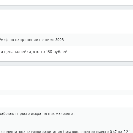
2,2мкф на напряжение не ниже 300В
2 и цена копейки, что то 150 рублей
аботают просто искра на них маловато...
 конденсатора катушки зажигания (сам конденсатор вместо 0.47 на 2.2 )