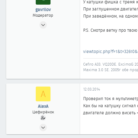
У катушки фишка с тремя к
При заглушенном двигателе
gavrilov
Модератор
При заведённом, на одном 
10.12.2007
P.S. Смотри ветку про твою
3 725
28
1 918
viewtopic.php?f=1&t=326
58
Иркутск
Cefiro A33. VQ20DE. ExcimoG 20
Maxima 3.0 SE. 2005г обе прод
Автомобиль
Nissan Maxima A33
12.03.2014
A
Проверил ток я мультиметр
Как бы на катушку сигнал с
AlexA
Цефирёнок
двигателе должно висеть +1
12.03.2014
15