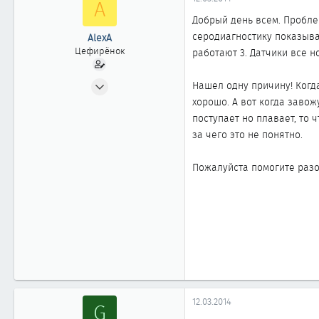
A
ы
л
а
Добрый день всем. Пробле
серодиагностику показывае
AlexA
Цефирёнок
работают 3. Датчики все н
12.03.2014
Нашел одну причину! Когда
15
хорошо. А вот когда завожу 
0
поступает но плавает, то 
за чего это не понятно.
11
Пожалуйста помогите раз
12.03.2014
G