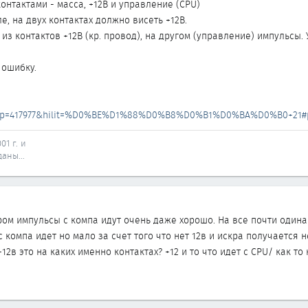
онтактами - масса, +12В и управление (CPU)
, на двух контактах должно висеть +12В.
из контактов +12В (кр. провод), на другом (управление) импульсы
 ошибку.
10&p=417977&hilit=%D0%BE%D1%88%D0%B8%D0%B1%D0%BA%D0%B0+21#p
01 г. и
аны...
ом импульсы с компа идут очень даже хорошо. На все почти одинаковы
 компа идет но мало за счет того что нет 12в и искра получается н
2в это на каких именно контактах? +12 и то что идет с CPU/ как то