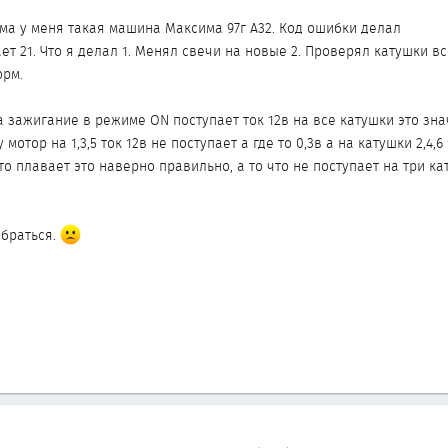
ма у меня такая машина Максима 97г А32. Код ошибки делал
т 21. Что я делал 1. Менял свечи на новые 2. Проверял катушки вс
орм.
 зажигание в режиме ON поступает ток 12в на все катушки это зна
мотор на 1,3,5 ток 12в не поступает а где то 0,3в а на катушки 2,4,6
что плавает это наверно правильно, а то что не поступает на три ка
обраться.