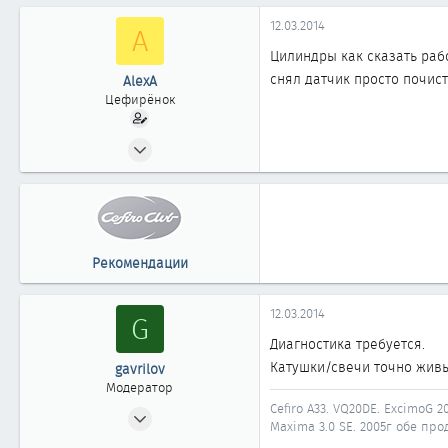
12.03.2014
A
Цилиндры как сказать рабо
снял датчик просто почист
AlexA
Цефирёнок
12.03.2014
15
0
11
Рекомендации
12.03.2014
G
Диагностика требуется.
Катушки/свечи точно жив
gavrilov
Модератор
Cefiro A33. VQ20DE. ExcimoG 20
10.12.2007
Maxima 3.0 SE. 2005г обе прод
3 725