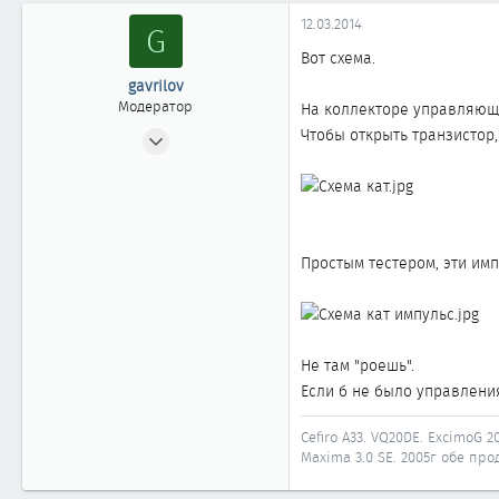
0
12.03.2014
G
11
Вот схема.
gavrilov
Модератор
На коллекторе управляющег
10.12.2007
Чтобы открыть транзистор,
3 725
28
1 918
58
Простым тестером, эти им
Иркутск
Автомобиль
Nissan Maxima A33
Не там "роешь".
Если б не было управления
Cefiro A33. VQ20DE. ExcimoG 20
Maxima 3.0 SE. 2005г обе прод