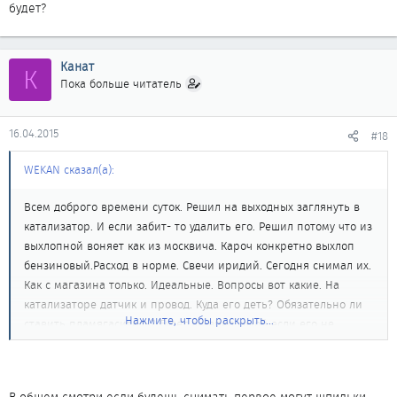
будет?
Канат
К
Пока больше читатель
16.04.2015
#18
WEKAN сказал(а):
Всем доброго времени суток. Решил на выходных заглянуть в
катализатор. И если забит- то удалить его. Решил потому что из
выхлопной воняет как из москвича. Кароч конкретно выхлоп
бензиновый.Расход в норме. Свечи иридий. Сегодня снимал их.
Как с магазина только. Идеальные. Вопросы вот какие. На
катализаторе датчик и провод. Куда его деть? Обязательно ли
Нажмите, чтобы раскрыть...
ставить пламягаситель? Будет ли вред какой если его не
поставить? Если катализатор не забит- он просвечиваться
будет?