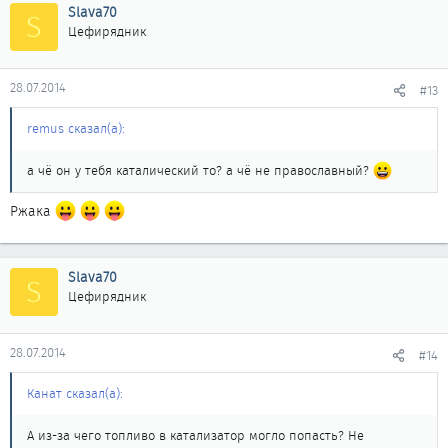
Slava70
S
Цефирядник
28.07.2014
#13
remus сказал(а):
а чё он у тебя каталический то? а чё не православный?
Ржака
Slava70
S
Цефирядник
28.07.2014
#14
Канат сказал(а):
А из-за чего топливо в катализатор могло попасть? Не