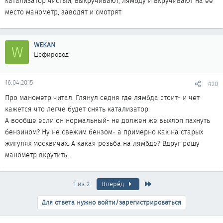
катализатор чистый, выкручивают, лямбду и вкручивают на её
место манометр, заводят и смотрят
WEKAN
W
Цефировод
16.04.2015
#20
Про манометр читал. Глянул седня где лямбда стоит- и чет
кажется что легче будет снять катализатор.
А вообще если он нормальный- не должен же выхлоп пахнуть
бензином? Ну не свежим бензом- а примерно как на старых
жигулях москвичах. А какая резьба на лямбде? Вдруг решу
манометр вкрутить.
Последняя
1 из 2
Вперёд
Для ответа нужно войти/зарегистрироваться