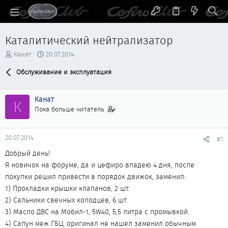
Каталитический нейтрализатор
А
Д
Канат
20.07.2014
в
а
т
Обслуживание и эксплуатация
т
о
а
р
н
Канат
т
а
К
е
ч
Пока больше читатель
м
а
ы
л
а
20.07.2014
#1
Добрый день!
Я новичок на форуме, да и цефиро владею 4 дня, после
покупки решил привести в порядок движок, заменил:
1) Прокладки крышки клапанов, 2 шт.
2) Сальники свечных колодцев, 6 шт.
3) Масло ДВС на Мобил-1, 5W40, 5,5 литра с промывкой.
4) Сапун меж ГБЦ, оригинал не нашел заменил обычным