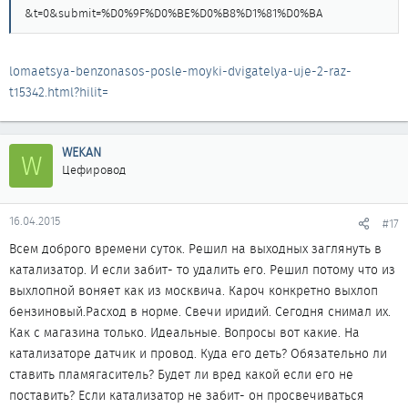
&t=0&submit=%D0%9F%D0%BE%D0%B8%D1%81%D0%BA
lomaetsya-benzonasos-posle-moyki-dvigatelya-uje-2-raz-
t15342.html?hilit=
WEKAN
W
Цефировод
16.04.2015
#17
Всем доброго времени суток. Решил на выходных заглянуть в
катализатор. И если забит- то удалить его. Решил потому что из
выхлопной воняет как из москвича. Кароч конкретно выхлоп
бензиновый.Расход в норме. Свечи иридий. Сегодня снимал их.
Как с магазина только. Идеальные. Вопросы вот какие. На
катализаторе датчик и провод. Куда его деть? Обязательно ли
ставить пламягаситель? Будет ли вред какой если его не
поставить? Если катализатор не забит- он просвечиваться