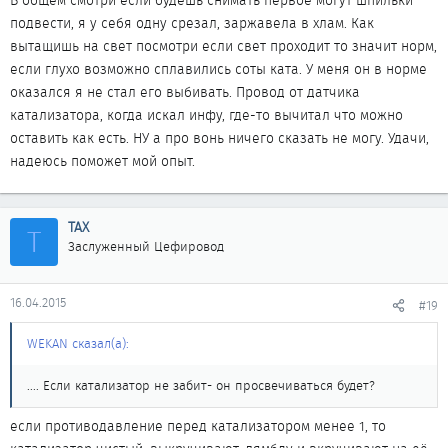
В общем смотри если будешь снимать первое могут шпильки
подвести, я у себя одну срезал, заржавела в хлам. Как
вытащишь на свет посмотри если свет проходит то значит норм,
если глухо возможно сплавились соты ката. У меня он в норме
оказался я не стал его выбивать. Провод от датчика
катализатора, когда искал инфу, где-то вычитал что можно
оставить как есть. НУ а про вонь ничего сказать не могу. Удачи,
надеюсь поможет мой опыт.
ТАХ
Т
Заслуженный Цефировод
16.04.2015
#19
WEKAN сказал(а):
.... Если катализатор не забит- он просвечиваться будет?
если противодавление перед катализатором менее 1, то