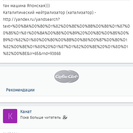
так машина Японская)))
Каталитический нейтрализатор (катализатор).-
http://yandex.ru/yandsearch?
text=%D0%BA%D0%B0%D1%82%D0%BE%D0%BB%D0%B8%D1%87%D
0%B5%D1%81%D0%BA%D0%B8%D0%B9%20%D0%BD%D0%B5%D0%
B9%D1%82%D1%80%D0%B0%D0%BB%D0%B8%D0%B7%D0%B0%D1
%82%D0%BE%D1%80%20%D1%87%D1%82%D0%BE%20%D1%8D%D1
%82%D0%BE&lr=65&rnd=93868
Рекомендации
Канат
К
Пока больше читатель