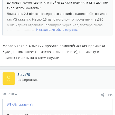
догорает, может свечи или мойка движка повлияла катушки там
типа этого, контакты?
Двигатель 2,5 объем Цефиро, это я ошибся написал QX, он идет
как VQ кажется. Масло 5,5 ушло потому-что промывали, в ДВС
была черная отработка, планирую через мес, полтора снова
Нажмите, чтобы раскрыть...
сменить, чтобы очистить немного.
А в катализатор какой у них стоит, керамика или ред металлы?
если пламягаситель поставить пердежа не будет или как? и
Масло через 3-4 тысячи пробега поменяй(мягкая промывка
затратам напишите у кого сколько вышло, желательно указать
будет, потом такое же масло зальешь и все), промывку в
валюту и курс по отношению к доллару.
движок не лить ни в коем случае
А лямбда в катализаторе или до него стоит? это не повлияет?
Slava70
S
Цефирядник
28.07.2014
#15
WEKAN сказал(а):