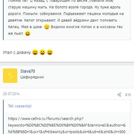
Помню лет 12 назад, с товарищем по весне ,поехали мою
старую машину мыть. На болото возле города. Ну лужа вдоль
дороги. Помыли. собираемся. Подъезжают пацаны молодые на
девятке. Капот открывают. И давай вёдрами двиг поливать.
Капец. Мая в шоке.
Видимо многие потом и в ниссаны так
же льют.
Упал с дивану
Slava70
S
Цефирядник
28.07.2014
#16
ТАХ сказал(а):
https://www.cefiro.ru/forums/search.php?
keywords=%D0%BC%D0%BE%D0%B9%D0%BA*&terms=all&author=&
fid%5B%5D=1&sc=1&sf=titleonly&sr=posts&sk=t&sd=d&st=0&ch=300