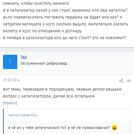
сменить, чтобы очистить немного.
А в катализатор какой у них стоит, керамика или ред металлы?
если пламягаситель поставить пердежа не будет или как? и
затратам напишите у кого сколько вышло, желательно указать
валюту и курс по отношению к доллару.
А лямбда в катализаторе или до него стоит? это не повлияет?
ТАХ
Т
Заслуженный Цефировод
20.07.2014
#5
вот темы, переходим в подходящею, первым делом решаем
вопрос с катализатором, далее всё остальное
[поиск]
remus сказал(а):
а чё он у тебя каталический то? а чё не православный?