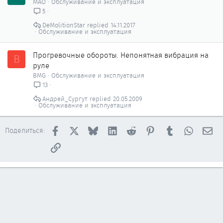
MAO
Обслуживание и эксплуатация
5
DeMolitionStar
14.11.2017
Обслуживание и эксплуатация
Прогревочные обороты. Непонятная вибрация на
B
руле
BMG
Обслуживание и эксплуатация
13
Андрей_Сургут
20.05.2009
Обслуживание и эксплуатация
Facebook
X
Bluesky
LinkedIn
Reddit
Pinterest
Tumblr
WhatsAp
Эл
Поделиться:
Ссылка