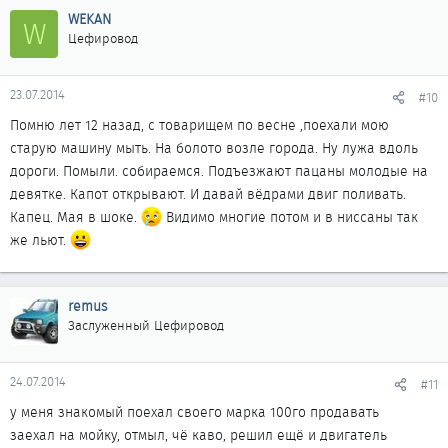
WEKAN
W
Цефировод
23.07.2014
#10
Помню лет 12 назад, с товарищем по весне ,поехали мою
старую машину мыть. На болото возле города. Ну лужа вдоль
дороги. Помыли. собираемся. Подъезжают пацаны молодые на
девятке. Капот открывают. И давай вёдрами двиг поливать.
Капец. Мая в шоке.
Видимо многие потом и в ниссаны так
же льют.
remus
Заслуженный Цефировод
24.07.2014
#11
у меня знакомый поехал своего марка 100го продавать
заехал на мойку, отмыл, чё каво, решил ещё и двигатель