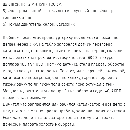
шлангом на 12 мм, купил 30 см.
5) Фильтр масляный 1 шт. Фильтр воздушный 1 шт. Фильтр
топливный 1 шт.
6) Помыл двигатель, салон, багажник.
В общем после этих процедур, сразу после мойки поехал по
делам, через 3 км. на табло загорелся датчик перегрева
катализатора, с горящим датчиком поехал на сервис, сказали
надо делать электро-диагностику что стоит 6000 тг. (курс
доллара 183 тг/1 USD). Помимо датчика стали плавать обороты
иногда глохнуть на холостых. Пока ездил с горящей лампочкой,
катализатор перегрелся, судя по запаху, горячей торпеде и
тихому звуку то ли писку толи свисту, пока остужал в тени.
Мощность двигателя упала при 3 тыс. оборотах едит 40, АКПП
переключает рывками.
Вычитал что заплавился или забился катализатор и все дело в
нем, и что его можно просто пробить, заменив пламягасителем.
Если даже дело в катализаторе, тогда почему стал троить
движок, и плавать холостые обороты.