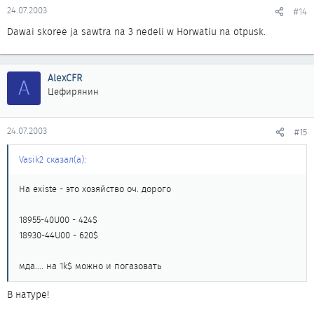
24.07.2003
#14
Dawai skoree ja sawtra na 3 nedeli w Horwatiu na otpusk.
AlexCFR
A
Цефирянин
24.07.2003
#15
Vasik2 сказал(а):
На existe - это хозяйство оч. дорого
18955-40U00 - 424$
18930-44U00 - 620$
мда.... на 1k$ можно и погазовать
В натуре!