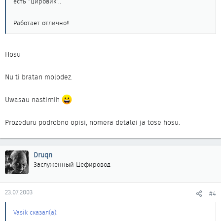
есть "цировик"..
Работает отлично!!
Hosu
Nu ti bratan molodez.
Uwasau nastirnih
Prozeduru podrobno opisi, nomera detalei ja tose hosu.
Druqn
Заслуженный Цефировод
23.07.2003
#4
Vasik сказал(а):