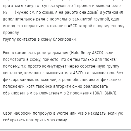
при этом я кинул от существующего 1 провод и вывода реле
№___ (нужно см. по схеме, я на работе она дома) и установил
дополнительное реле с нормально-замкнутой группой, один
вывод его подключен к питанию АSCD второй с подведенному
проводу.
группу контактов в схему блокировки.
Еще в схеме есть реле удержания (Hold Reley ASCD) если
посмотрите в схему, поймете что он там только для "понта"
помоему, т.к. просто коммутирует через собственную группу
контактов, команды с выключателя ASCD, т.е. выклюатель без
фиксированных положений, а реле обеспечивает фиксацию
положений, хотя такойже алгоритм ожно реализовать
обыкновенным выключателем в 2 положения (ВКЛ.-ВЫКЛ).
Свои наброски попробую в Worde или Visio накидать, если уж
соберетесь повторять мою схему