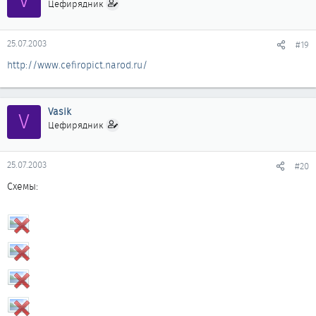
V
Цефирядник
25.07.2003
#19
http://www.cefiropict.narod.ru/
Vasik
V
Цефирядник
25.07.2003
#20
Схемы: