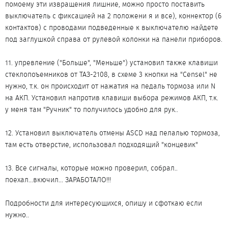
помоему эти извращения лишние, можно просто поставить
выключатель с фиксацией на 2 положени я и все), коннектор (6
контактов) с проводами подведенные к выключателю найдете
под заглушкой справа от рулевой колонки на панели приборов.
11. упревление ("Больше", "Меньше") установил также клавиши
стеклопоъемников от ТАЗ-2108, в схеме 3 кнопки на "Censel" не
нужно, т.к. он происходит от нажатия на педаль тормоза или N
на АКП. Установил напротив клавиши выбора режимов АКП, т.к.
у меня там "Ручник" то получилось удобно для рук..
12. Установил выключатель отмены ASCD над пелалью тормоза,
там есть отверстие, использовал подходящий "концевик"
13. Все сигналы, которые можно проверил, собрал..
поехал...вкючил... ЗАРАБОТАЛО!!!
Подробности для интересующихся, опишу и сфоткаю если
нужно..