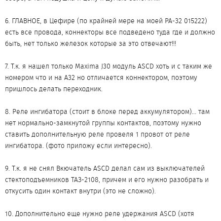
6. ГЛАВНОЕ, в Цефире (по крайней мере на моей PA-32 015222)
есть все провода, коннекторы все подведено туда где и должно
быть, нет только железок которые за это отвечают!!!
7. Т.к. я нашел только Maximа J30 модуль ASCD хоть и с таким же
номером что и на A32 но отличается коннектором, поэтому
пришлось делать переходник.
8. Реле ингибатора (стоит в блоке перед аккумулятором)... там
нет нормально-замкнутой группы контактов, поэтому нужно
ставить дополнительную реле провеля 1 провот от реле
ингибатора. (фото приложу если интересно).
9. Т.к. я не снял Вкючатель ASCD делал сам из выключателей
стектоподъемников ТАЗ-2108, причем и его нужно разобрать и
откусить один контакт внутри (это не сложно).
10. Дополнительно еще нужно реле удержания ASCD (хотя