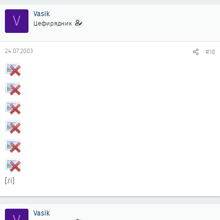
Vasik
V
Цефирядник
24.07.2003
#18
[/i]
Vasik