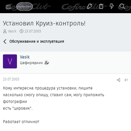
Установил Круиз-контроль!
А
Д
Vasik
23.07.2003
в
а
т
Обслуживание и эксплуатация
т
о
а
р
н
Vasik
т
а
V
е
ч
Цефирядник
м
а
ы
л
а
23.07.2003
#1
Кому интересна процедура установки, пишите
насколько смогу опишу, ставил сам, могу приложить
фотографии
есть "цировик"..
Работает отлично!!