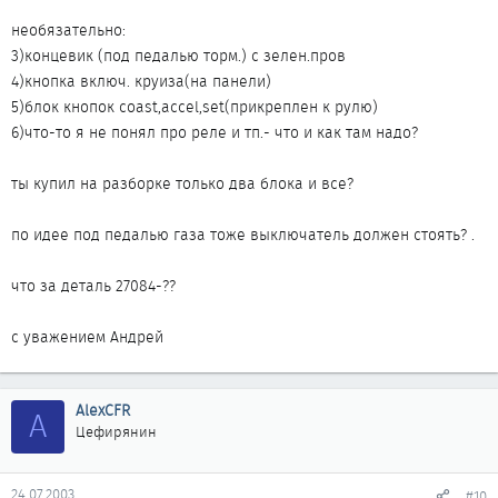
необязательно:
3)концевик (под педалью торм.) с зелен.пров
4)кнопка включ. круиза(на панели)
5)блок кнопок coast,accel,set(прикреплен к рулю)
6)что-то я не понял про реле и тп.- что и как там надо?
ты купил на разборке только два блока и все?
по идее под педалью газа тоже выключатель должен стоять? .
что за деталь 27084-??
с уважением Андрей
AlexCFR
A
Цефирянин
24.07.2003
#10