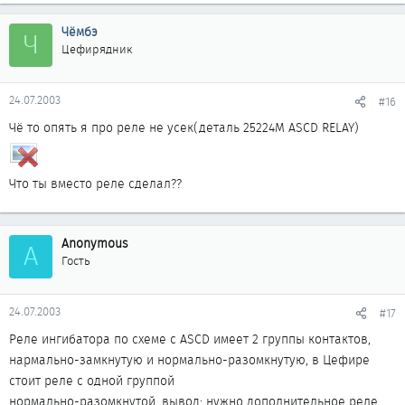
Чёмбэ
Ч
Цефирядник
24.07.2003
#16
Чё то опять я про реле не усек(деталь 25224М ASCD RELAY)
Что ты вместо реле сделал??
Anonymous
A
Гость
24.07.2003
#17
Реле ингибатора по схеме с ASCD имеет 2 группы контактов,
нармально-замкнутую и нормально-разомкнутую, в Цефире
стоит реле с одной группой
нормально-разомкнутой, вывод: нужно дополнительное реле,