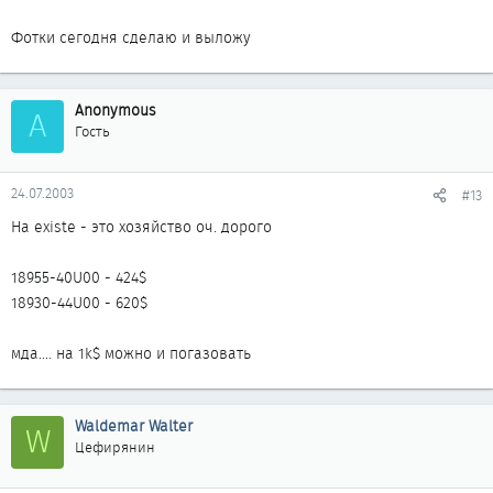
Фотки сегодня сделаю и выложу
Anonymous
A
Гость
24.07.2003
#13
На existe - это хозяйство оч. дорого
18955-40U00 - 424$
18930-44U00 - 620$
мда.... на 1k$ можно и погазовать
Waldemar Walter
W
Цефирянин