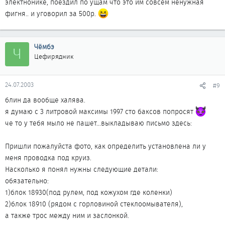
электнонике, поездил по ущам что это им совсем ненужная
фигня.. и уговорил за 500р.
Чёмбэ
Ч
Цефирядник
24.07.2003
#9
блин да вообще халява.
я думаю с 3 литровой максимы 1997 сто баксов попросят
че то у тебя мыло не пашет...выкладываю письмо здесь:
Пришли пожалуйста фото, как определить установлена ли у
меня проводка под круиз.
Насколько я понял нужны следующие детали:
обязательно:
1)блок 18930(под рулем, под кожухом где коленки)
2)блок 18910 (рядом с горловиной стеклоомывателя),
а также трос между ним и заслонкой.