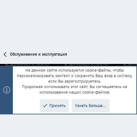
Обслуживание и эксплуатация
На данном сайте используются cookie-файлы, чтобы
персонализировать контент и сохранить Ваш вход в систему,
Обратная связь
Условия и правила
если Вы зарегистрируетесь.
Политика конфиденциальности
Помощь
Главная
R
Продолжая использовать этот сайт, Вы соглашаетесь на
S
использование наших cookie-файлов.
S
®
Community platform by XenForo
© 2010-2025 XenForo Ltd.
|
Style and
Принять
Узнать больше....
®
add-ons by ThemeHouse
Перевод от Jumuro
Верх
Низ