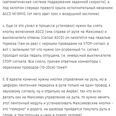
(автоматическая система поддержания заданной скорости), а
под капотом спереди правого крыла исполнительный механизм
ASCD №18910, (от него идет трос к воздушной заслонке).
4. Еще (я это узнал в процессе установки) нужно бы снять
кнопку включения ASCD (она справа от руля на Максимах) и
выключалель отмены (Сensel ASCD) он нахотится над педалью
тормоза (там их два) с черными проводами на STOP-сигнал, а
вот с зелеными тот что нужно (он особенный т.к. сигнал
проходит когда педаль отпущена, т.е. инверсный выключателю
STOP-сигнала. Все сняли, причем ответные коннекторы с
обрезками проводов (10-20см) тоже!!!
5. В идеале конечно нужны кнопки управления на руль, но в
Цефирах ленточная передача в руле только на один провод, к
звуковому сигналу, ну и отдельно на АирБаг, так что если
делать как на Максимах управление на руле, то нужно менять
этот ленточный модуль и устанавливать Максимовские кнопки -
это "геморно" и дорого, на разборе прийдется покупать руль в
сборе, а там подушка и цену я думаю заломят...