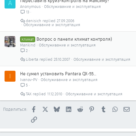
Переставить круиз-контроль на Максиму?
A
Anonymous
Обслуживание и эксплуатация
13
denisich
27.09.2006
Обслуживание и эксплуатация
Вопрос о панели климат контроля)
Климат
Mankind
Обслуживание и эксплуатация
2
Liberta
25.10.2007
Обслуживание и эксплуатация
Не сумел установить Pantera QX-55...
I
Ivanov-PV
Обслуживание и эксплуатация
5
ТАХ
11.12.2010
Обслуживание и эксплуатация
Facebook
X
Bluesky
LinkedIn
Reddit
Pinterest
Tumblr
WhatsAp
Эл
Поделиться:
Ссылка