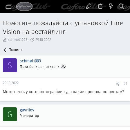
Помогите пожалуйста с установкой Fine
Vision на рестайлинг
А
Д
schmel1993
29.10.2022
в
а
т
Тюнинг
т
о
а
р
н
schmel1993
S
т
а
Пока больше читатель
е
ч
м
а
ы
л
29.10.2022
#1
а
Может есть у кого фотографии куда какие провода по цветам?
gavrilov
G
Модератор