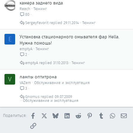
камера заднего вида
Reach
Тюнинг
80
SergeyFavorit
29.11.2014
Тюнинг
Установка стационарного омывателя фар Hella.
E
Нужна помощь!
emptyA
Тюнинг
2
emptyA
31.10.2013
Тюнинг
лампы оптитрона
V
VAZem
Обслуживание и эксплуатация
3
Gnomus
09.07.2009
Обслуживание и эксплуатация
Facebook
X
Bluesky
LinkedIn
Reddit
Pinterest
Tumblr
WhatsAp
Эл
Поделиться:
Ссылка