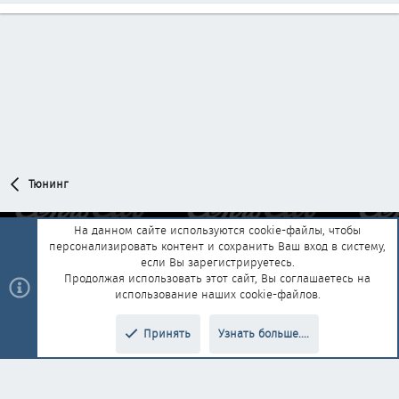
Тюнинг
На данном сайте используются cookie-файлы, чтобы
персонализировать контент и сохранить Ваш вход в систему,
Обратная связь
Условия и правила
если Вы зарегистрируетесь.
Политика конфиденциальности
Помощь
Главная
R
Продолжая использовать этот сайт, Вы соглашаетесь на
S
использование наших cookie-файлов.
S
®
Community platform by XenForo
© 2010-2025 XenForo Ltd.
|
Style and
Принять
Узнать больше....
®
add-ons by ThemeHouse
Перевод от Jumuro
Верх
Низ