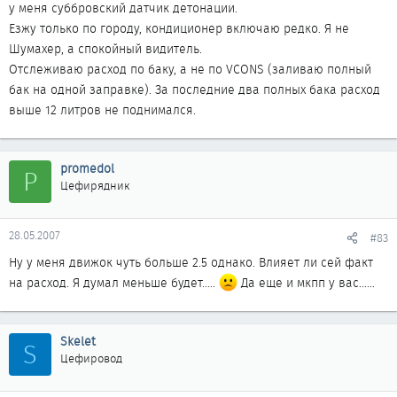
у меня суббровский датчик детонации.
Езжу только по городу, кондиционер включаю редко. Я не
Шумахер, а спокойный видитель.
Отслеживаю расход по баку, а не по VCONS (заливаю полный
бак на одной заправке). За последние два полных бака расход
выше 12 литров не поднимался.
promedol
P
Цефирядник
28.05.2007
#83
Ну у меня движок чуть больше 2.5 однако. Влияет ли сей факт
на расход. Я думал меньше будет.....
Да еще и мкпп у вас......
Skelet
S
Цефировод