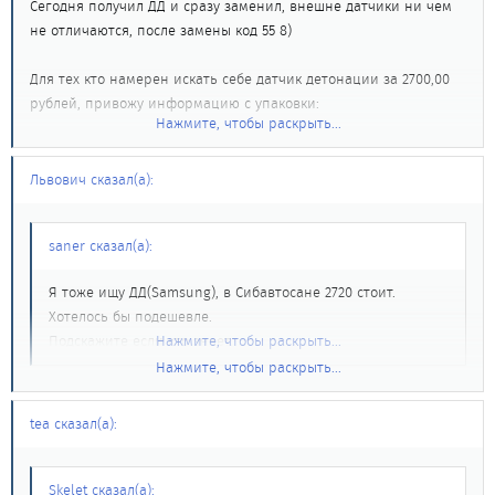
Сегодня получил ДД и сразу заменил, внешне датчики ни чем
не отличаются, после замены код 55 8)
Для тех кто намерен искать себе датчик детонации за 2700,00
рублей, привожу информацию с упаковки:
Нажмите, чтобы раскрыть...
RENAULT SAMSUNG MOTORS
sensor assy-knock
Львович сказал(а):
part. No. 23460-13900
saner сказал(а):
Удачи
Я тоже ищу ДД(Samsung), в Сибавтосане 2720 стоит.
Хотелось бы подешевле.
Подскажите если кто знает.
Нажмите, чтобы раскрыть...
Нажмите, чтобы раскрыть...
Ставь ТАЗовский 120-150 рублей весит. Читай тут
http://www.clubmaxima.ru/forum/viewtopic.php
?
tea сказал(а):
или
http://www.clubmaxima.ru/?nissan-maxima ... cement.htm
или
https://www.cefiro.ru/forums/viewtopic.php?t=10334
а здесь
как поставить
http://www.cefiro.pisem.net
Skelet сказал(а):