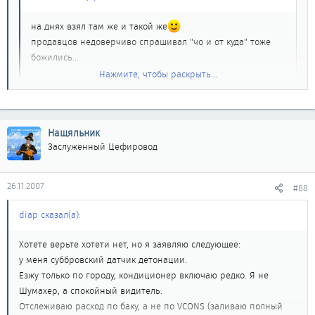
на днях взял там же и такой же
продавцов недоверчиво спрашивал "чо и от куда" тоже
божились...
Нажмите, чтобы раскрыть...
на днях поставлю проверю.
Нажмите, чтобы раскрыть...
вот что на нем написано:
Нащяльник
SUBARU
Ага, именно так и написано
. Так и не понял кого надо
Заслуженный Цефировод
FUJI HEAVY INDUSTRIES LTD.
просить чтобы дали право добавлять файлы
, а потому даю
MADE IN JAPAN
внешнюю ссылку
http://foto.mail.ru/mail/tokpan/trash/1.html
на
SEN ASSY-KNOCK
26.11.2007
#88
фотографию датчика с оберткой.
22060AA070
diap сказал(а):
Хотете верьте хотети нет, но я заявляю следующее:
у меня суббровский датчик детонации.
Езжу только по городу, кондиционер включаю редко. Я не
Шумахер, а спокойный видитель.
Отслеживаю расход по баку, а не по VCONS (заливаю полный