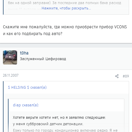
бак на одной заправке). За последние два полных бака расход
Нажмите, чтобы раскрыть...
выше 12 литров не поднимался.
Скажите мне пожалуйста, где можно приобрести прибор VCONS
и как его подбирать под авто?
t0ha
Заслуженный Цефировод
26.11.2007
#89
$ HELSING $ сказал(а):
diap сказал(а):
Хотете верьте хотети нет, но я заявляю следующее:
у меня суббровский датчик детонации.
Езжу только по городу, кондиционер включаю редко. Я не