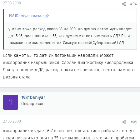
27.03.2008
#94
1981Daniyar сказал(а):
у меня тоже расход около 18 на 100, но думаю летом чуть упадет
до 15-16, диагностика - 55, как думаете стоит заменить ДД? Если
поможет не жалко денег на Самсунговский(Субаровский) ДД.
Если кажет 55, то датчик детонации наврядли. Может
кислородник накрывшийся. Сделай диагностику кислородника.
Я когда поменял ДД, расход почти не снизился, а ехать намного
резвее стала.
1981Daniyar
1
Цефировод
27.03.2008
#95
кислородник выдает 6-7 вспышек, так что типа работает, но тут
люди писали что они на 75 тыс.км хватают, а я взял с пробегом