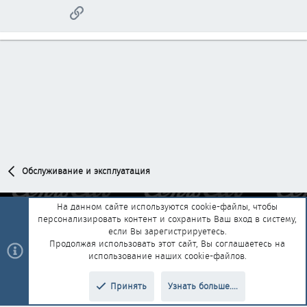
Ссылка
Обслуживание и эксплуатация
На данном сайте используются cookie-файлы, чтобы
персонализировать контент и сохранить Ваш вход в систему,
Обратная связь
Условия и правила
если Вы зарегистрируетесь.
Политика конфиденциальности
Помощь
Главная
R
Продолжая использовать этот сайт, Вы соглашаетесь на
S
использование наших cookie-файлов.
S
®
Community platform by XenForo
© 2010-2025 XenForo Ltd.
|
Style and
Принять
Узнать больше....
®
add-ons by ThemeHouse
Перевод от Jumuro
Верх
Низ