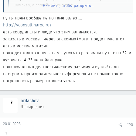
Шумахер, а спокойный видитель.
Нажмите, чтобы раскрыть...
Отслеживаю расход по баку, а не по VCONS (заливаю
ну ты прям вообще не по теме залез ....
полный бак на одной заправке). За последние два полных
Нажмите, чтобы раскрыть...
http://vconsult.narod.ru/
бака расход выше 12 литров не поднимался.
есть координаты и люди что этим занимаются.
заказать в москве... через знакомых (могет поедет туда кто)
Скажите мне пожалуйста, где можно приобрести прибор VCONS
есть в москве магазин.
и как его подбирать под авто?
подходит только к ниссанам - утех что разъем как у нас на 32-м
кузове на А-33 не пойдет уже.
подключаешь к диагностическому разъему и вуаля! надо
настроить производительность форсунок и не помню точно
погрешность размера колеса чтоль ...
ardashev
Цефирядник
20.01.2008
#90
+1