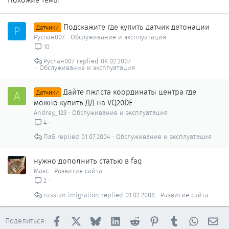
Похожие темы
Подскажите где купить датчик детонации
Р
Датчики
Руслан007
Обслуживание и эксплуатация
10
Руслан007
09.02.2007
Обслуживание и эксплуатация
Дайте пжлста координаты центра где
A
Датчики
можно купить ДД на VQ20DE
Andrey_123
Обслуживание и эксплуатация
4
ПаБ
01.07.2004
Обслуживание и эксплуатация
нужно дополнить статью в faq
Макс
Развитие сайта
2
russian imigration
01.02.2008
Развитие сайта
Facebook
X
Bluesky
LinkedIn
Reddit
Pinterest
Tumblr
WhatsAp
Эл
Поделиться: