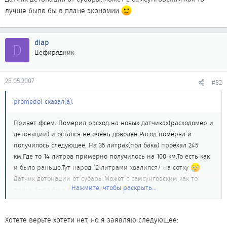
лучше было бы в плане экономии
diap
D
Цефирядник
28.05.2007
#82
promedol сказал(а):
Привет фсем. Померил расход на новых датчиках(расходомер и
детонации) и остался не очень доволен.Расод померял и
получилось следующее. На 35 литрах(пол бака) проехал 245
км.Где то 14 литров примерно получилось на 100 км.То есть как
и было раньше.Тут народ 12 литрами хвалился/ на сотку
Датчик детонации от субары.Может с самсунговским как то
Нажмите, чтобы раскрыть...
лучше было бы в плане экономии
Хотете верьте хотети нет, но я заявляю следующее: