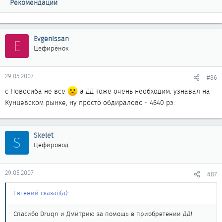
Рекомендации
Evgenissan
E
Цефирёнок
29.05.2007
#86
с Новосиба не все
а ДД тоже очень необходим. узнавал на
Кунцевском рынке, ну просто обдиралово - 4640 рэ.
Skelet
S
Цефировод
29.05.2007
#87
Евгений сказал(а):
Спасибо Druqn и Дмитрию за помощь в приобретении ДД!