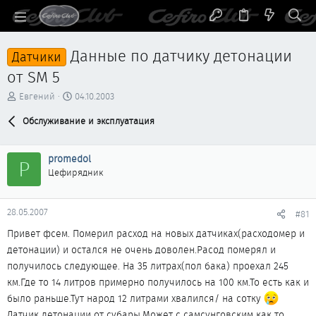
Данные по датчику детонации
Датчики
от SM 5
А
Д
Евгений
04.10.2003
в
а
т
Обслуживание и эксплуатация
т
о
а
р
н
promedol
т
а
P
е
ч
Цефирядник
м
а
ы
л
а
28.05.2007
#81
Привет фсем. Померил расход на новых датчиках(расходомер и
детонации) и остался не очень доволен.Расод померял и
получилось следующее. На 35 литрах(пол бака) проехал 245
км.Где то 14 литров примерно получилось на 100 км.То есть как и
было раньше.Тут народ 12 литрами хвалился/ на сотку
Датчик детонации от субары.Может с самсунговским как то