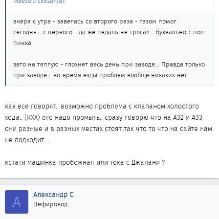
Maestro сказал(а):
вчера с утра - завелась со второго раза - газом помог
сегодня - с первого - да же педаль не трогал - буквально с пол-
пинка
зато на теплую - глохнет весь день при заводе... Правда только
при заводе - во-время езды проблем вообще никаких нет
как все говорят.. возможно проблема с клапаном холостого
хода.. (КХХ) его надо промыть.. сразу говорю что на А32 и А33
они разные и в разных местах стоят..так что то что на сайте нам
не подходит...
кстати машинка пробежная или тока с Джапани ?
Александр С
А
Цефировод