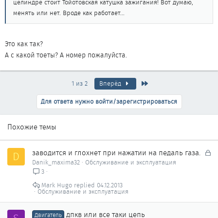
целиндре стоит Тойотовская катушка зажигания! Вот думаю,
менять или нет. Вроде как работает...
Это как так?
А с какой тоеты? А номер пожалуйста.
Последняя
1 из 2
Вперёд
Для ответа нужно войти/зарегистрироваться
Похожие темы
З
заводится и глохнет при нажатии на педаль газа.
D
а
Danik_maxima32
Обслуживание и эксплуатация
к
3
р
Mark Hugo
04.12.2013
ы
Обслуживание и эксплуатация
т
о
дпкв или все таки цепь
Двигатель