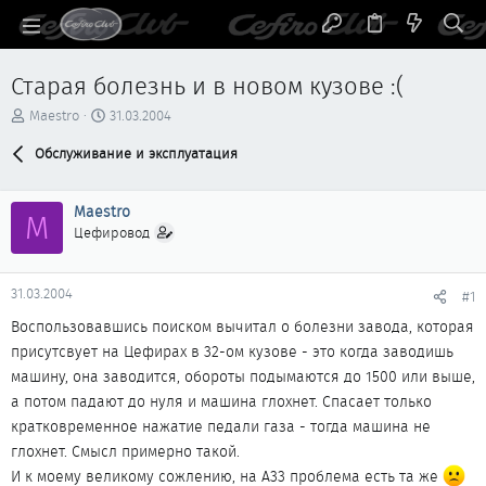
Старая болезнь и в новом кузове :(
А
Д
Maestro
31.03.2004
в
а
т
Обслуживание и эксплуатация
т
о
а
р
н
Maestro
т
а
M
е
ч
Цефировод
м
а
ы
л
а
31.03.2004
#1
Воспользовавшись поиском вычитал о болезни завода, которая
присутсвует на Цефирах в 32-ом кузове - это когда заводишь
машину, она заводится, обороты подымаются до 1500 или выше,
а потом падают до нуля и машина глохнет. Спасает только
кратковременное нажатие педали газа - тогда машина не
глохнет. Смысл примерно такой.
И к моему великому сожлению, на A33 проблема есть та же