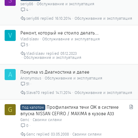
S
seriy86
Обслуживание и эксплуатация
4
seriy86
16.10.2014
Обслуживание и эксплуатация
Ремонт, который не стоило делать....
V
Vladislaav
Обслуживание и эксплуатация
5
Vladislaav
05.12.2023
Обслуживание и эксплуатация
Покупка vs Диагностика и далее
A
Anonymous
Обслуживание и эксплуатация
51
Slava70
14.11.2014
Обслуживание и эксплуатация
С
Профилактика течи ОЖ в системе
G
Под капотом
т
впуска NISSAN CEFIRO / MAXIMA в кузове A33
а
Ganc
Своими силами
т
0
ь
Ganc
03.05.2008
Своими силами
я