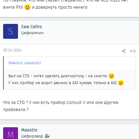
Но главное, что мне сказал специалист, что на NEO VQ20 нет
винта РХХ
и довернуть просто нечего
Saw Cefiro
S
Цефирянин
05.04.2004
#16
Maestro сказал(а):
Был на СТО - хотел сделать диагностику - не смогли
У них прибор не видит движки в A33 кузове, только в A32
Что за СТО ? У них есть прибор Consult II или они другим
пробовали ?
Maestro
M
Цефировод