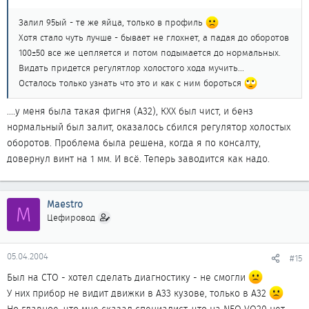
Залил 95ый - те же яйца, только в профиль
Хотя стало чуть лучше - бывает не глохнет, а падая до оборотов
100±50 все же цепляется и потом подымается до нормальных.
Видать придется регулятлор холостого хода мучить...
Осталось только узнать что это и как с ним бороться
....у меня была такая фигня (А32), КХХ был чист, и бенз
нормальный был залит, оказалось сбился регулятор холостых
оборотов. Проблема была решена, когда я по консалту,
довернул винт на 1 мм. И всё. Теперь заводится как надо.
Maestro
M
Цефировод
05.04.2004
#15
Был на СТО - хотел сделать диагностику - не смогли
У них прибор не видит движки в A33 кузове, только в A32