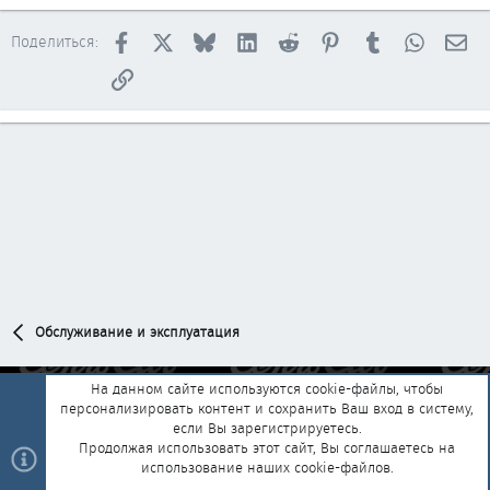
Facebook
X
Bluesky
LinkedIn
Reddit
Pinterest
Tumblr
WhatsAp
Эл
Поделиться:
Ссылка
Обслуживание и эксплуатация
На данном сайте используются cookie-файлы, чтобы
персонализировать контент и сохранить Ваш вход в систему,
Обратная связь
Условия и правила
если Вы зарегистрируетесь.
Политика конфиденциальности
Помощь
Главная
R
Продолжая использовать этот сайт, Вы соглашаетесь на
S
использование наших cookie-файлов.
S