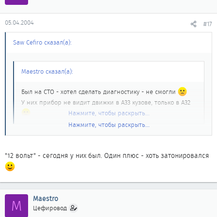
05.04.2004
#17
Saw Cefiro сказал(а):
Maestro сказал(а):
Был на СТО - хотел сделать диагностику - не смогли
У них прибор не видит движки в A33 кузове, только в A32
Нажмите, чтобы раскрыть...
Нажмите, чтобы раскрыть...
Что за СТО ? У них есть прибор Consult II или они другим
пробовали ?
"12 вольт" - сегодня у них был. Один плюс - хоть затонировался
Maestro
M
Цефировод