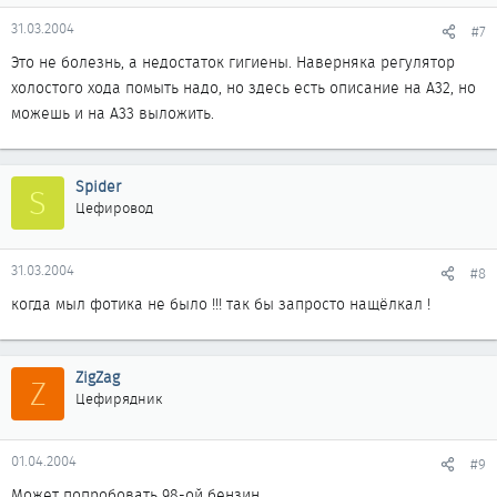
31.03.2004
#7
Это не болезнь, а недостаток гигиены. Наверняка регулятор
холостого хода помыть надо, но здесь есть описание на А32, но
можешь и на А33 выложить.
Spider
S
Цефировод
31.03.2004
#8
когда мыл фотика не было !!! так бы запросто нащёлкал !
ZigZag
Z
Цефирядник
01.04.2004
#9
Может попробовать 98-ой бензин...