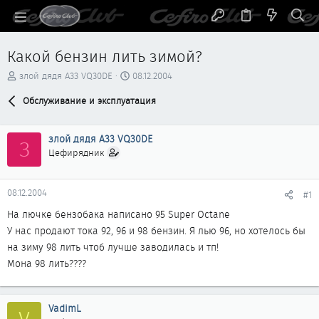
Какой бензин лить зимой?
А
Д
злой дядя A33 VQ30DE
08.12.2004
в
а
т
Обслуживание и эксплуатация
т
о
а
р
н
злой дядя A33 VQ30DE
т
а
З
е
ч
Цефирядник
м
а
ы
л
а
08.12.2004
#1
На лючке бензобака написано 95 Super Octane
У нас продают тока 92, 96 и 98 бензин. Я лью 96, но хотелось бы
на зиму 98 лить чтоб лучше заводилась и тп!
Мона 98 лить????
VadimL
V