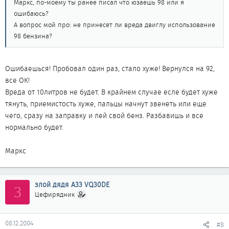
Маркс, по-моему ты ранее писал что юзаешь 98 или я
ошибаюсь?
А вопрос мой про: не принесет ли вреда двиглу использование
98 бензина?
Ошибаешься! Пробовал один раз, стало хуже! Вернулся на 92,
все ОК!
Вреда от 10литров не будет. В крайнем случае есле будет хуже
тянуть, приемистость хуже, пальцы начнут звенеть или еще
чего, сразу на заправку и лей свой бенз. Разбавишь и все
нормально будет.
Маркс
злой дядя A33 VQ30DE
З
Цефирядник
08.12.2004
#8