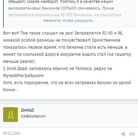
обещают, скорее наоборот. Поэтому я в качестве наших
высокооктановых бензинов СИЛЬНО сомневаюсь. Лучше
заправляться нормальным 92 (93) бензином, но относиться
Нажмите, чтобы раскрыть...
избирательно к заправкам
Вот-вот! Тож такое слышал не раз! Заправлялся 92-93 и 96,
никакой особой разницы не почувствовал! Единственное
показалось первое время, что бензина стала есть меньше, а
может по скользкой дороге аккуратне ездить стал (на гашетку
меньше давлю).
2 Злой Дядя: заливаюсь обычно на Гелиосе, редко на
МунайИтегрэйшион!
Хотя, есть подозрение, что на всех заправках бензин из одной
бочки...
ДимаД
Д
Цефирядник
09.12.2004
#13