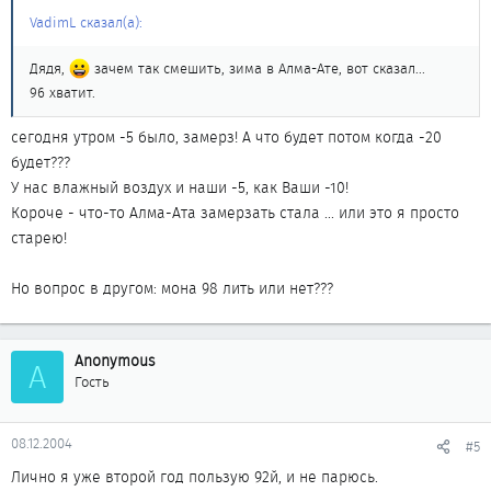
VadimL сказал(а):
Дядя,
зачем так смешить, зима в Алма-Ате, вот сказал...
96 хватит.
сегодня утром -5 было, замерз! А что будет потом когда -20
будет???
У нас влажный воздух и наши -5, как Ваши -10!
Короче - что-то Алма-Ата замерзать стала ... или это я просто
старею!
Но вопрос в другом: мона 98 лить или нет???
Anonymous
A
Гость
08.12.2004
#5
Лично я уже второй год пользую 92й, и не парюсь.