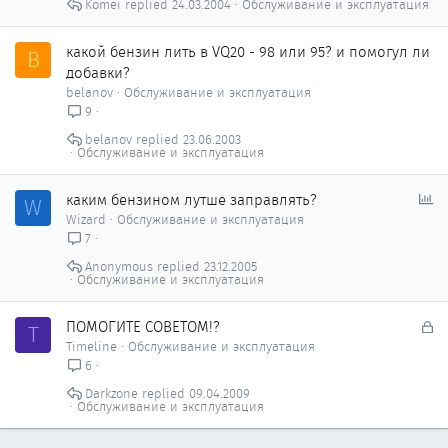
Komei
24.03.2004
Обслуживание и эксплуатация
какой бензин лить в VQ20 - 98 или 95? и помогул ли
B
добавки?
belanov
Обслуживание и эксплуатация
9
belanov
23.06.2003
Обслуживание и эксплуатация
О
каким бензином лутше заправлять?
W
п
Wizard
Обслуживание и эксплуатация
р
7
о
Anonymous
23.12.2005
с
Обслуживание и эксплуатация
З
ПОМОГИТЕ СОВЕТОМ!?
T
а
Timeline
Обслуживание и эксплуатация
к
6
р
Darkzone
09.04.2009
ы
Обслуживание и эксплуатация
т
о