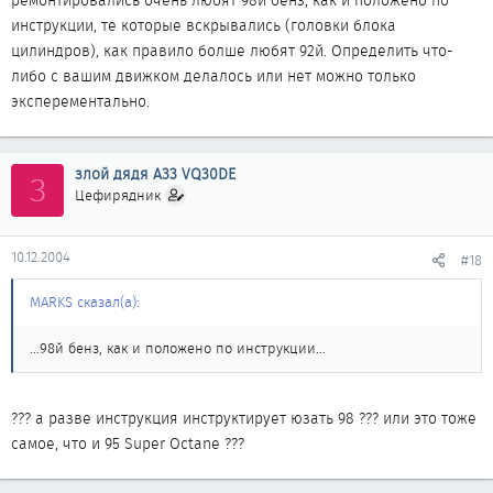
ремонтировались очень любят 98й бенз, как и положено по
инструкции, те которые вскрывались (головки блока
цилиндров), как правило болше любят 92й. Определить что-
либо с вашим движком делалось или нет можно только
эксперементально.
злой дядя A33 VQ30DE
З
Цефирядник
10.12.2004
#18
MARKS сказал(а):
...98й бенз, как и положено по инструкции...
??? а разве инструкция инструктирует юзать 98 ??? или это тоже
самое, что и 95 Super Octane ???