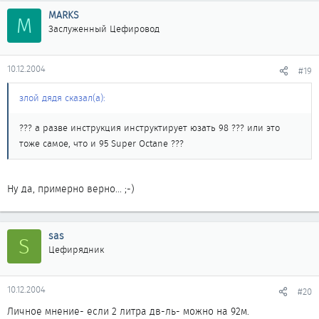
MARKS
M
Заслуженный Цефировод
10.12.2004
#19
злой дядя сказал(а):
??? а разве инструкция инструктирует юзать 98 ??? или это
тоже самое, что и 95 Super Octane ???
Ну да, примерно верно... ;-)
sas
S
Цефирядник
10.12.2004
#20
Личное мнение- если 2 литра дв-ль- можно на 92м.