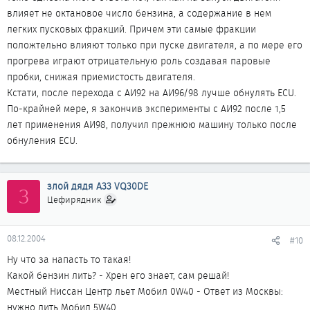
влияет не октановое число бензина, а содержание в нем
легких пусковых фракций. Причем эти самые фракции
положтельно влияют только при пуске двигателя, а по мере его
прогрева играют отрицательную роль создавая паровые
пробки, снижая приемистость двигателя.
Кстати, после перехода с АИ92 на АИ96/98 лучше обнулять ЕСU.
По-крайней мере, я закончив эксперименты с АИ92 после 1,5
лет применения АИ98, получил прежнюю машину только после
обнуления ЕСU.
злой дядя A33 VQ30DE
З
Цефирядник
08.12.2004
#10
Ну что за напасть то такая!
Какой бензин лить? - Хрен его знает, сам решай!
Местный Ниссан Центр льет Мобил 0W40 - Ответ из Москвы:
нужно лить Мобил 5W40.