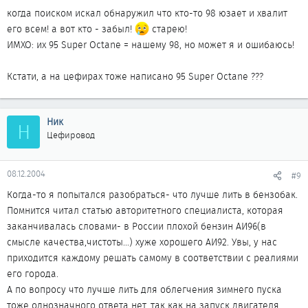
когда поиском искал обнаружил что кто-то 98 юзает и хвалит
его всем! а вот кто - забыл!
старею!
ИМХО: их 95 Super Octane = нашему 98, но может я и ошибаюсь!
Кстати, а на цефирах тоже написано 95 Super Octane ???
Ник
Н
Цефировод
08.12.2004
#9
Когда-то я попытался разобраться- что лучше лить в бензобак.
Помнится читал статью авторитетного специалиста, которая
заканчивалась словами- в России плохой бензин АИ96(в
смысле качества,чистоты...) хуже хорошего АИ92. Увы, у нас
приходится каждому решать самому в соответствии с реалиями
его города.
А по вопросу что лучше лить для облегчения зимнего пуска
тоже однозначного ответа нет, так как на запуск двигателя