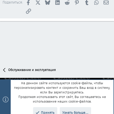
Facebook
X
Bluesky
LinkedIn
Reddit
Pinterest
Tumblr
WhatsAp
Эл
Поделиться:
Ссылка
Обслуживание и эксплуатация
На данном сайте используются cookie-файлы, чтобы
персонализировать контент и сохранить Ваш вход в систему,
Обратная связь
Условия и правила
если Вы зарегистрируетесь.
Политика конфиденциальности
Помощь
Главная
R
Продолжая использовать этот сайт, Вы соглашаетесь на
S
использование наших cookie-файлов.
S
®
Community platform by XenForo
© 2010-2025 XenForo Ltd.
|
Style and
Принять
Узнать больше....
®
add-ons by ThemeHouse
Перевод от Jumuro