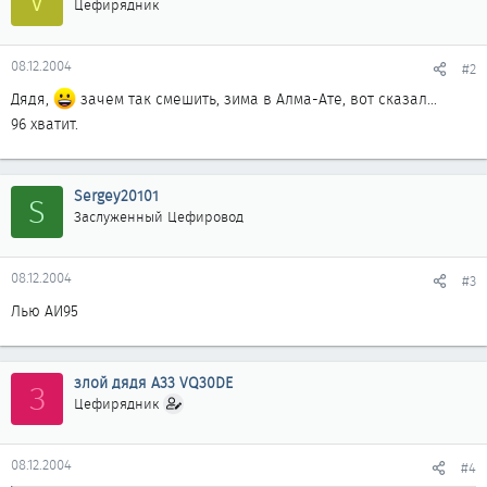
Цефирядник
08.12.2004
#2
Дядя,
зачем так смешить, зима в Алма-Ате, вот сказал...
96 хватит.
Sergey20101
S
Заслуженный Цефировод
08.12.2004
#3
Лью АИ95
злой дядя A33 VQ30DE
З
Цефирядник
08.12.2004
#4