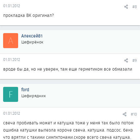
01.01.2012
#8
прокладка ВК оригинал?
Алексей81
А
Цефирёнок
01.01.2012
#9
вроде бы да, но не уверен, там еще герметиком все обмазали
ford
F
Цефирядник
01.01.2012
#10
свеча пробивать может и катушка тоже у меня так было потом
ошибка катушки вылезла короче свеча. катушка. подсос. бенз
что врятли с такими симпктонами.скоре всего свеча катушка.