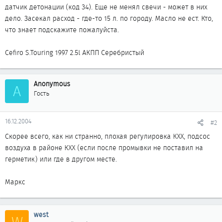
датчик детонации (код 34). Еще не менял свечи - может в них
дело. Засекал расход - где-то 15 л. по городу. Масло не ест. Кто,
что знает подскажите пожалуйста.
Cefiro S.Touring 1997 2.5l АКПП Серебристый
Anonymous
A
Гость
16.12.2004
#2
Скорее всего, как ни странно, плохая регулировка КХХ, подсос
воздуха в районе КХХ (если после промывки не поставил на
герметик) или где в другом месте.
Маркс
west
W