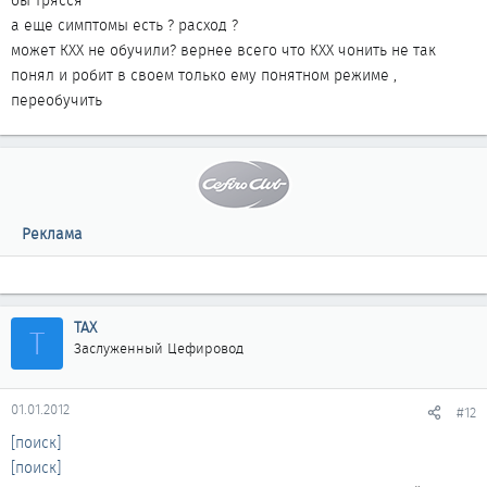
бы трясся
а еще симптомы есть ? расход ?
может КХХ не обучили? вернее всего что КХХ чонить не так
понял и робит в своем только ему понятном режиме ,
переобучить
Реклама
ТАХ
Т
Заслуженный Цефировод
01.01.2012
#12
[поиск]
[поиск]