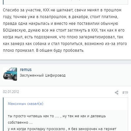
- какие свечи стоят и сколько прошли?
Спасибо за участие, КХХ не щелкает, свечи менял в прошлом
году, точнее уже в позапрошлом, в декабре, стоит платина,
правда одна накрылась и вместо нее поставилии обычную
БОШевскую, думаю все же стоит заглянуть в КХХ, так как я его
когда мыл, есть подозрения, что плохо загерметизировал, так
как замерз как собака и стал торопиться, возможно из-за этого
плохо промазал. В общем буду пробовать.
remus
Заслуженный Цефировод
02.01.2012
#19
Максимыч сказал(а):
ты просто читаешь как то ..... , ну так же как и делаешь
собственно ....
у мя когда прокладку прососало , я без заморочек на гермет