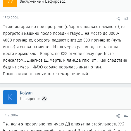
Заслуженный Цефировод
16.12.2004
#3
Та же история но при прогреве (обороты плавают немного), на
прогретой машине после поездки газуеш на месте до 3000-
4000 примерно, обороты падают вниз до 500 примерно (чуть
выше) и снова на место... И так через раз иногда встают на
место нормально... Вопрос по КХХ отмели сразу при Тесте
Консалтом... Диагноз ДД мертв, и лямбда глючит... Как следствие
беднит смесь... ИМХО сабака порылась именно там...
Послезаливные свечи тоже гемор не хилый...
Kolyan
K
Цефирёнок
17.12.2004
#4
Т.е., если я правильно понимаю ДД влияет на стабильность ХХ?
На самодиагностике лямбда выдает 6-8 страбатываний. Думаю