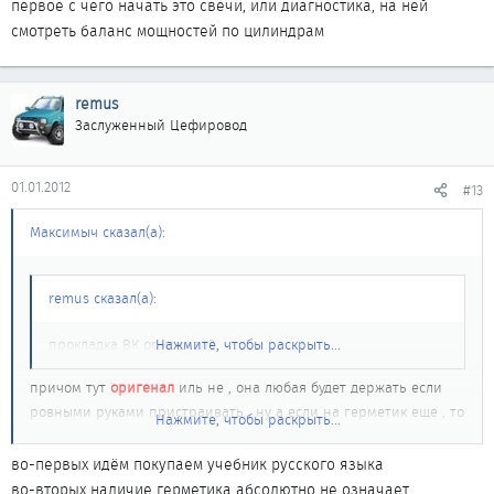
первое с чего начать это свечи, или диагностика, на ней
смотреть баланс мощностей по цилиндрам
remus
Заслуженный Цефировод
01.01.2012
#13
Максимыч сказал(а):
remus сказал(а):
прокладка ВК оригинал?
Нажмите, чтобы раскрыть...
причом тут
оригенал
иль не , она любая будет держать если
ровными руками пристраивать , ну а если на герметик еще , то
Нажмите, чтобы раскрыть...
ваще "насмерть"
во-первых идём покупаем учебник русского языка
во-вторых наличие герметика абсолютно не означает