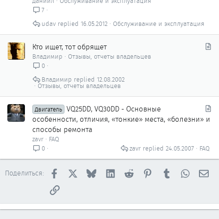
даниил
Обслуживание и эксплуатация
7
udav
16.05.2012
Обслуживание и эксплуатация
С
Кто ищет, тот обрящет
т
Владимир
Отзывы, отчеты владельцев
а
0
т
Владимир
12.08.2002
ь
Отзывы, отчеты владельцев
я
С
VQ25DD, VQ30DD - Основные
Двигатель
т
особенности, отличия, «тонкие» места, «болезни» и
а
способы ремонта
т
zavr
FAQ
ь
zavr
24.05.2007
FAQ
0
я
Facebook
X
Bluesky
LinkedIn
Reddit
Pinterest
Tumblr
WhatsAp
Эл
Поделиться:
Ссылка