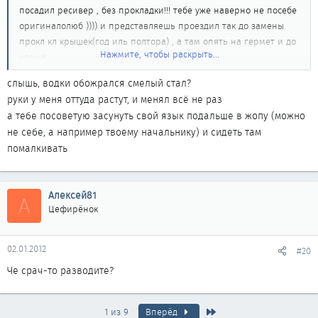
посадил ресивер , без прокладки!!! тебе уже наверно не посебе
оригиналолюб )))) и представляешь проездил так до замены
прокл кл крышек(год иль полтора) , а там опять на гермет и до
Нажмите, чтобы раскрыть...
креша ......
ну а тебе совет : не умничай , а то я могу не только в инете
слышь, водки обожрался смелый стал?
моск выносить
руки у меня оттуда растут, и менял всё не раз
всем МИР ! 8)
а тебе посоветую засунуть свой язык подальше в жопу (можно
ТАХ
пожлуста не модерируй
не себе, а например твоему начальнику) и сидеть там
помалкивать
Алексей81
А
Цефирёнок
02.01.2012
#20
Че срач-то разводите?
Последняя
1 из 9
Вперёд