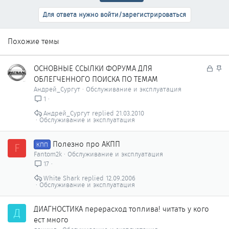
Для ответа нужно войти/зарегистрироваться
Похожие темы
З
З
ОСНОВНЫЕ ССЫЛКИ ФОРУМА ДЛЯ
а
а
ОБЛЕГЧЕННОГО ПОИСКА ПО ТЕМАМ
к
к
Андрей_Сургут
Обслуживание и эксплуатация
р
р
1
ы
е
Андрей_Сургут
21.03.2010
т
п
Обслуживание и эксплуатация
о
л
е
Полезно про АКПП
F
КПП
н
Fantom2k
Обслуживание и эксплуатация
о
17
White Shark
12.09.2006
Обслуживание и эксплуатация
ДИАГНОСТИКА перерасход топлива! читать у кого
Д
ест много