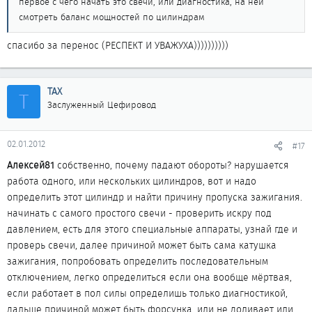
первое с чего начать это свечи, или диагностика, на ней
собственно ....
смотреть баланс мощностей по цилиндрам
у мя когда прокладку прососало , я без заморочек на гермет
посадил ресивер , без прокладки!!! тебе уже наверно не посебе
спасибо за перенос (РЕСПЕКТ И УВАЖУХА))))))))))
оригиналолюб )))) и представляешь проездил так до замены
прокл кл крышек(год иль полтора) , а там опять на гермет и до
креша ......
ТАХ
Т
ну а тебе совет : не умничай , а то я могу не только в инете
Заслуженный Цефировод
моск выносить
всем МИР ! 8)
02.01.2012
#17
ТАХ
пожлуста не модерируй
Алексей81
собственно, почему падают обороты? нарушается
работа одного, или нескольких цилиндров, вот и надо
определить этот цилиндр и найти причину пропуска зажигания.
начинать с самого простого свечи - проверить искру под
давлением, есть для этого специальные аппараты, узнай где и
проверь свечи, далее причиной может быть сама катушка
зажигания, попробовать определить последовательным
отключением, легко определиться если она вообще мёртвая,
если работает в пол силы определишь только диагностикой,
дальше причиной может быть форсунка, или не доливает или