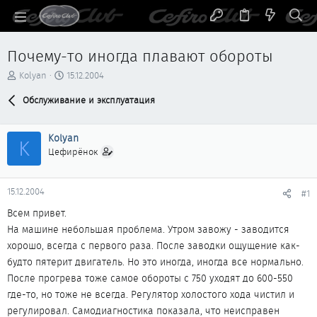
Почему-то иногда плавают обороты
А
Д
Kolyan
15.12.2004
в
а
т
Обслуживание и эксплуатация
т
о
а
р
н
Kolyan
т
а
K
е
ч
Цефирёнок
м
а
ы
л
а
15.12.2004
#1
Всем привет.
На машине небольшая проблема. Утром завожу - заводится
хорошо, всегда с первого раза. После заводки ощущение как-
будто пятерит двигатель. Но это иногда, иногда все нормально.
После прогрева тоже самое обороты с 750 уходят до 600-550
где-то, но тоже не всегда. Регулятор холостого хода чистил и
регулировал. Самодиагностика показала, что неисправен