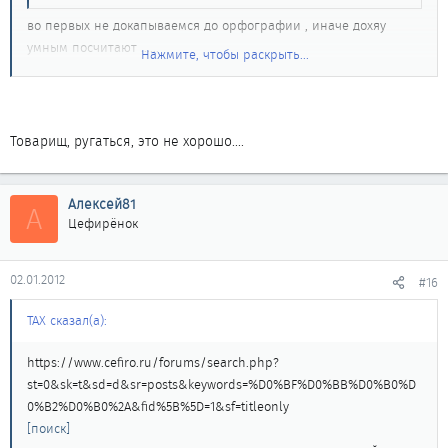
во первых не докапываемся до орфографии , иначе дохяу
умным посчитают ......
Нажмите, чтобы раскрыть...
remus сказал(а):
во-вторых наличие герметика абсолютно не означает
Товарищ, ругаться, это не хорошо....
целостность прокладки и отсутствие подсоса, а имхуется
что даже хуже делает
Нажмите, чтобы раскрыть...
Алексей81
А
братух ты извени , но руки видать кривые у тя , и на запашок
Цефирёнок
проверить надо ......
а то вдруг.........
02.01.2012
#16
remus сказал(а):
ТАХ сказал(а):
так что не надо ля-ля про оригинал-неоригинал +
герметик
Нажмите, чтобы раскрыть...
https://www.cefiro.ru/forums/search.php?
st=0&sk=t&sd=d&sr=posts&keywords=%D0%BF%D0%BB%D0%B0%D
слыш ты , голова двауха , я вот точно не ко всем твоим советам
0%B2%D0%B0%2A&fid%5B%5D=1&sf=titleonly
прислушался бы ....
[поиск]
ты просто читаешь как то ..... , ну так же как и делаешь