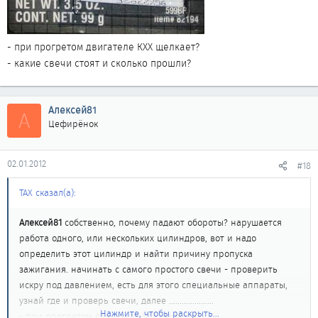
- при прогретом двигателе КХХ щелкает?
- какие свечи стоят и сколько прошли?
Алексей81
А
Цефирёнок
02.01.2012
#18
ТАХ сказал(а):
Алексей81
собственно, почему падают обороты? нарушается
работа одного, или нескольких цилиндров, вот и надо
определить этот цилиндр и найти причину пропуска
зажигания. начинать с самого простого свечи - проверить
искру под давлением, есть для этого специальные аппараты,
узнай где и проверь свечи, далее .....................
Нажмите, чтобы раскрыть...
- при прогретом двигателе КХХ щелкает?