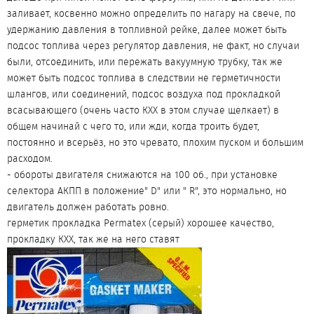
заливает, косвенно можно определить по нагару на свече, по
удержанию давления в топливной рейке, далее может быть
подсос топлива через регулятор давления, не факт, но случаи
были, отсоединить, или пережать вакуумную трубку, так же
может быть подсос топлива в следствии не герметичности
шлангов, или соединений, подсос воздуха под прокладкой
всасывающего (очень часто КХХ в этом случае щелкает) в
общем начинай с чего то, или жди, когда троить будет,
постоянно и всерьёз, но это чревато, плохим пуском и большим
расходом.
- обороты двигателя снижаются на 100 об., при установке
селектора АКПП в положение" D" или " R", это нормально, но
двигатель должен работать ровно.
герметик прокладка Permatex (серый) хорошее качество,
прокладку КХХ, так же на него ставят