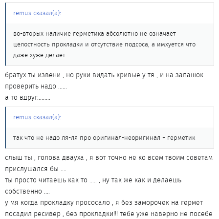
remus сказал(а):
во-вторых наличие герметика абсолютно не означает
целостность прокладки и отсутствие подсоса, а имхуется что
даже хуже делает
братух ты извени , но руки видать кривые у тя , и на запашок
проверить надо ......
а то вдруг.........
remus сказал(а):
так что не надо ля-ля про оригинал-неоригинал + герметик
слыш ты , голова двауха , я вот точно не ко всем твоим советам
прислушался бы ....
ты просто читаешь как то ..... , ну так же как и делаешь
собственно ....
у мя когда прокладку прососало , я без заморочек на гермет
посадил ресивер , без прокладки!!! тебе уже наверно не посебе