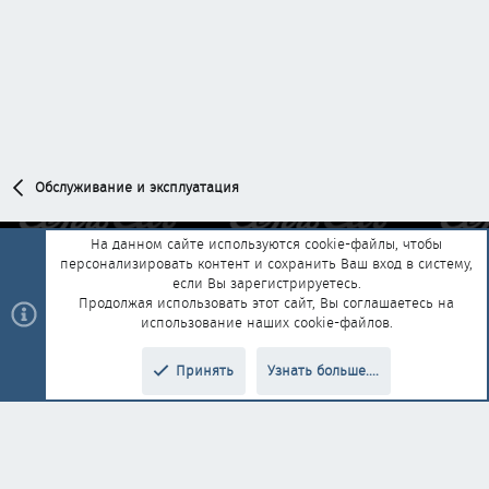
Обслуживание и эксплуатация
На данном сайте используются cookie-файлы, чтобы
персонализировать контент и сохранить Ваш вход в систему,
Обратная связь
Условия и правила
если Вы зарегистрируетесь.
Политика конфиденциальности
Помощь
Главная
R
Продолжая использовать этот сайт, Вы соглашаетесь на
S
использование наших cookie-файлов.
S
®
Community platform by XenForo
© 2010-2025 XenForo Ltd.
|
Style and
Принять
Узнать больше....
®
add-ons by ThemeHouse
Перевод от Jumuro
Верх
Низ