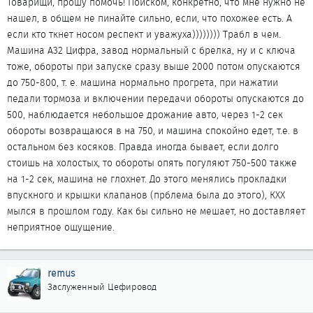
Товарищи, прошу помочь! Поиском, конкретно, что мне нужно не
нашел, в общем не пинайте сильно, если, что похожее есть. А
если кто ткнет носом респект и уважуха)))))))) Трабл в чем.
Машина А32 Цифра, завод нормальный с брелка, ну и с ключа
тоже, обороты при запуске сразу выше 2000 потом опускаются
до 750-800, т. е. машина нормально прогрета, при нажатии
педали тормоза и включении передачи обороты опускаются до
500, наблюдается небольшое дрожание авто, через 1-2 сек
обороты возвращаюся в на 750, и машина спокойно едет, т.е. в
остальном без косяков. Правда иногда бывает, если долго
стоишь на холостых, то обороты опять погуляют 750-500 также
на 1-2 сек, машина не глохнет. До этого менялись прокладки
впускного и крышки клапанов (прблема была до этого), КХХ
мылся в прошлом году. Как бы сильно не мешает, но доставляет
неприятное ощущение.
remus
Заслуженный Цефировод