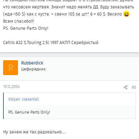
что несовсем мертвая. Значит надо менять ДД. Буду заказывать
(мда-150 $) как с куста. + свечи 10$ за шт.* 6 = 60 $. Весело
Всем спасибо!!!
PS. Genune Parts Only!
Cefiro A32 S.Touring 2.5l 1997 АКПП Серебристый
Rubberdick
R
Цефирядник
18.12.2004
#5
Kolyan сказал(а):
PS. Genune Parts Only!
Ну зачем же так радикально....