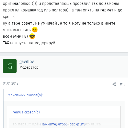
оригиналолюб )))) и представляешь проездил так до замены
прокл кл крышек(год иль полтора) , а там опять на гермет и до
креша ......
ну а тебе совет : не умничай , а то я могу не только в инете
моск выносить
всем МИР ! 8)
ТАХ
пожлуста не модерируй
gavrilov
G
Модератор
01.01.2012
#15
Максимыч сказал(а):
remus сказал(а):
во-первых идём покупаем учебник русского языка
Нажмите, чтобы раскрыть...