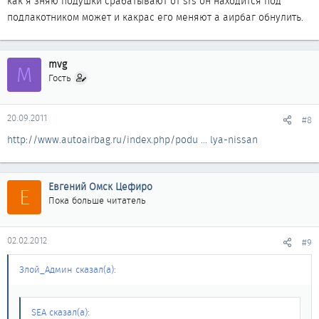
как я зняю подушки срабатывают от srs он находится под
подлакотником может и какрас его меняют а аирбаг обнулить.
mvg
M
Гость
20.09.2011
#8
http://www.autoairbag.ru/index.php/podu ... lya-nissan
Евгений Омск Цефиро
Е
Пока больше читатель
02.02.2012
#9
Злой_Админ сказал(а):
SEA сказал(а):