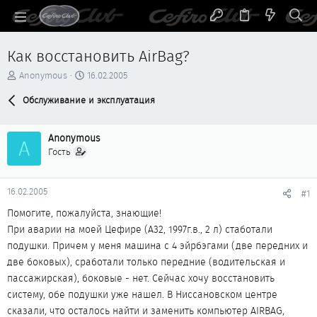
Как восстановить AirBag?
А
Д
Anonymous
16.02.2005
в
а
т
Обслуживание и эксплуатация
т
о
а
р
н
Anonymous
т
а
A
е
ч
Гость
м
а
ы
л
а
16.02.2005
#1
Помогите, пожалуйста, знающие!
При аварии на моей Цефире (А32, 1997г.в., 2 л) стаботали
подушки. Причем у меня машина с 4 эйрбэгами (две передних и
две боковых), сработали только передние (водительская и
пассажирская), боковые - нет. Сейчас хочу восстановить
систему, обе подушки уже нашел. В Ниссановском центре
сказали, что осталось найти и заменить компьютер AIRBAG,