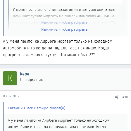
У меня после включения зажигания и запуска двигателя
начинает тускло моргать на панели лампочка AIR BAG и
моргает до выключения зажигания.Что это означает?????
Нажмите, чтобы раскрыть...
Нажмите, чтобы раскрыть...
Ошибку выдает. Надо подключить консалт и посмотреть что
имено в системе Аирбег не работает. при нормальной работе
А у меня лампочка Аирбега моргает только на холодном
после того как поворачиваеш ключь лампочка 5 сек горит и
автомобиле и то когда на педаль газа нажимаю. Когда
тухнет.
прогреется лампочка тухнет. Что может быть???
Керч
К
Цефирядник
03.02.2012
#10
Евгений Омск Цефиро сказал(а):
А у меня лампочка Аирбега моргает только на холодном
автомобиле и то когда на педаль газа нажимаю. Когда