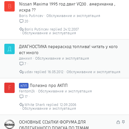
Nissan Maxima 1995 год двиг VQ30 . американка ,
B
искра ??
Boris Putincev
Обслуживание и эксплуатация
20
Boris Putincev
24.12.2007
Обслуживание и эксплуатация
ДИАГНОСТИКА перерасход топлива! читать у кого
Д
ест много
даниил
Обслуживание и эксплуатация
7
udav
16.05.2012
Обслуживание и эксплуатация
Полезно про АКПП
F
КПП
Fantom2k
Обслуживание и эксплуатация
17
White Shark
12.09.2006
Обслуживание и эксплуатация
З
З
ОСНОВНЫЕ ССЫЛКИ ФОРУМА ДЛЯ
а
а
ОБЛЕГЧЕННОГО ПОИСКА ПО ТЕМАМ