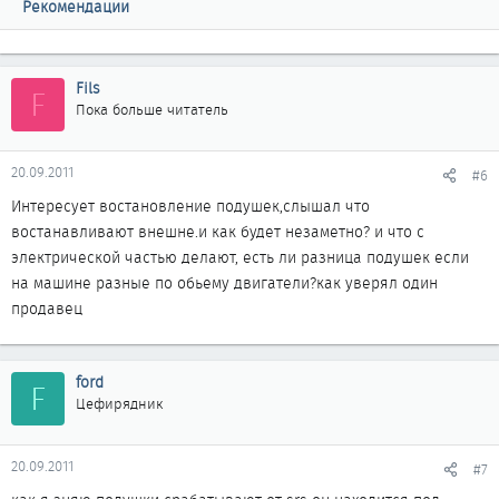
Рекомендации
Fils
F
Пока больше читатель
20.09.2011
#6
Интересует востановление подушек,слышал что
востанавливают внешне.и как будет незаметно? и что с
электрической частью делают, есть ли разница подушек если
на машине разные по обьему двигатели?как уверял один
продавец
ford
F
Цефирядник
20.09.2011
#7