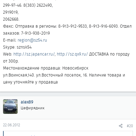
299-97-46. 8(383) 2622490,
2919019,
2062668.
Факс: Отправка в регионы: 8-913-912-9533, 8-913-916-6093. Отдел
заказов: 7-913-938-2019
E-mail:
region@sz54.ru
Skype: sznsk54
Web:
http://sz.japancar.ru/
,
http://sz.qx9.ru/
ДОСТАВКА по городу
от 300р.
Местонахождение продавца: Новосибирск
ул.Воинская,140. ул.Восточный поселок, 16. Наличие товара и
цену уточняйте у продавца
alex89
Цефирядник
22.06.2012
#20