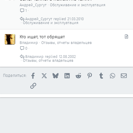
к
к
Андрей_Сургут
Обслуживание и эксплуатация
р
р
1
ы
е
Андрей_Сургут
21.03.2010
т
п
Обслуживание и эксплуатация
о
л
е
С
Кто ищет, тот обрящет
н
т
Владимир
Отзывы, отчеты владельцев
о
а
0
т
Владимир
12.08.2002
ь
Отзывы, отчеты владельцев
я
Facebook
X
Bluesky
LinkedIn
Reddit
Pinterest
Tumblr
WhatsAp
Эл
Поделиться:
Ссылка