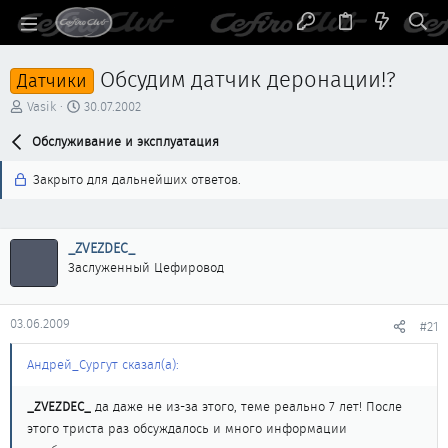
Обсудим датчик деронации!?
Датчики
А
Д
Vasik
30.07.2002
в
а
т
Обслуживание и эксплуатация
т
о
а
р
н
Закрыто для дальнейших ответов.
т
а
е
ч
м
а
_ZVEZDEC_
ы
л
Заслуженный Цефировод
а
03.06.2009
#21
Андрей_Сургут сказал(а):
_ZVEZDEC_
да даже не из-за этого, теме реально 7 лет! После
этого триста раз обсуждалось и много информации