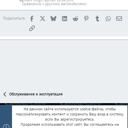
Mark Hugo
29.04.2013
Сравнение с другими автомобилями
Facebook
X
Bluesky
LinkedIn
Reddit
Pinterest
Tumblr
WhatsAp
Эл
Поделиться:
Ссылка
Обслуживание и эксплуатация
На данном сайте используются cookie-файлы, чтобы
персонализировать контент и сохранить Ваш вход в систему,
Обратная связь
Условия и правила
если Вы зарегистрируетесь.
Политика конфиденциальности
Помощь
Главная
R
Продолжая использовать этот сайт, Вы соглашаетесь на
S