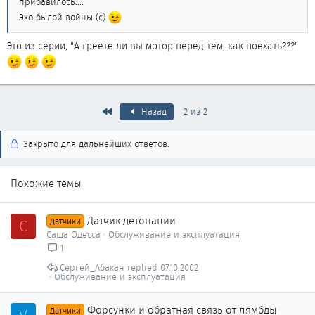
прибавилось....
Эхо былой войны (с)
Это из серии, "А греете ли вы мотор перед тем, как поехать???"
Первый
Назад
2 из 2
Закрыто для дальнейших ответов.
Похожие темы
Датчик детонации
С
Датчики
Саша Одесса
Обслуживание и эксплуатация
1
Сергей_Абакан
07.10.2002
Обслуживание и эксплуатация
Форсунки и обратная связь от лямбды
Датчики