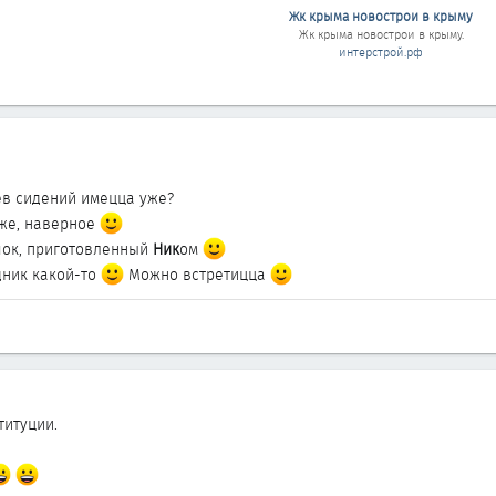
Жк крыма новострои в крыму
Жк крыма новострои в крыму
.
интерстрой.рф
ев сидений имецца уже?
 уже, наверное
ок, приготовленный
Ник
ом
дник какой-то
Можно встретицца
титуции.