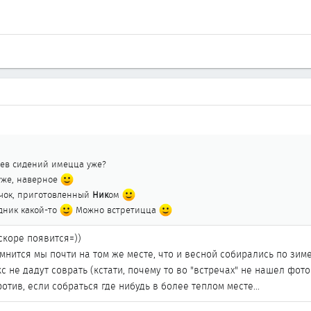
рев сидений имецца уже?
 уже, наверное
чок, приготовленный
Ник
ом
здник какой-то
Можно встретицца
скоре появится=))
помнится мы почти на том же месте, что и весной собирались по зим
не дадут соврать (кстати, почему то во "встречах" не нашел фоток э
отив, если собраться где нибудь в более теплом месте...