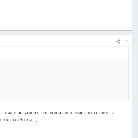
#4
е - никто не замерз, шашлык и пиво помогали согреться -
того события... )...