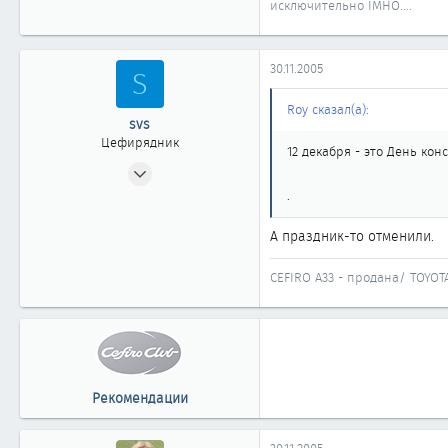
исключительно IMHO....
30.11.2005
S
Roy сказал(а):
svs
Цефирядник
12 декабря - это День кон
12.01.2005
103
.
0
А праздник-то отменили.
61
Новосибирск
CEFIRO A33 - продана/ TOYOT
Рекомендации