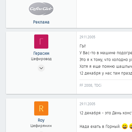
Реклама
29.11.2005
Г
ГЫ!
У Вас-то в машине подогр
Герасим
Цефировод
Это я к тому, что холодно
26.09.2003
Хотя я еще помню шашлыч
12 декабря у нас там праз
986
0
FF 2008, TDCi
861
Омск
29.11.2005
R
12 декабря - это День конс
Roy
Цефирянин
Нада ехать в Горный.