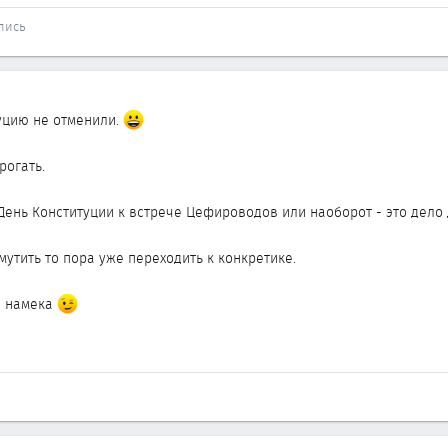
пись
туцию не отменили.
рогать.
- День Конституции к встрече Цефироводов или наоборот - это де
мутить то пора уже переходить к конкретике.
не намека