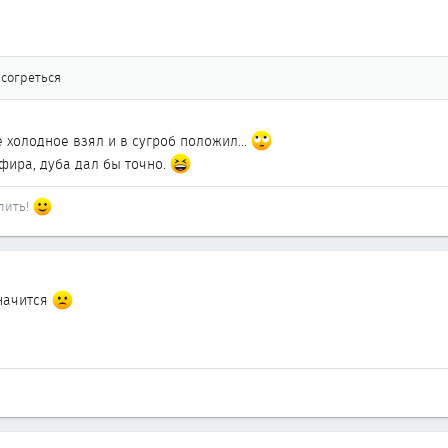
согреться
 холодное взял и в сугроб положил...
фира, дуба дал бы точно.
 пить!
значится