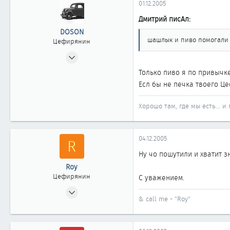
01.12.2005
Дмитрий писАл:
DOSON
шашлык и пиво помогали 
Цефирянин
13.09.2002
328
Только пиво я по привычке
0
Есл бы не печка твоего Це
361
Хорошо там, где мы есть... и
Барнаул
04.12.2005
R
Ну чо пошутили и хватит 
Roy
Цефирянин
С уважением.
25.01.2003
& call me - "Roy"
487
0
361