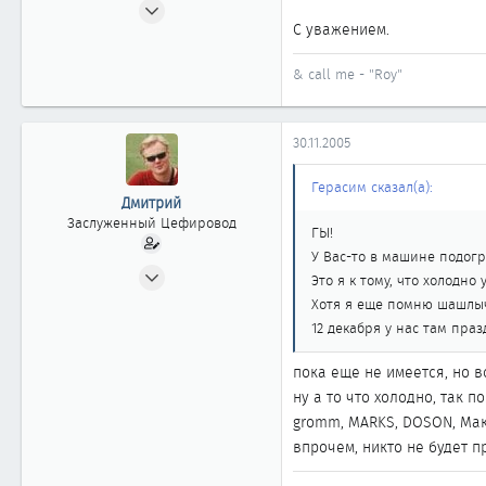
25.01.2003
С уважением.
487
0
& call me - "Roy"
361
Барнаул
30.11.2005
Герасим сказал(а):
Дмитрий
Заслуженный Цефировод
ГЫ!
У Вас-то в машине подог
10.06.2002
Это я к тому, что холодно
1 744
Хотя я еще помню шашлы
0
12 декабря у нас там пра
1 861
пока еще не имеется, но в
Новосибирск
ну а то что холодно, так 
gromm, MARKS, DOSON, Макс 
впрочем, никто не будет пр