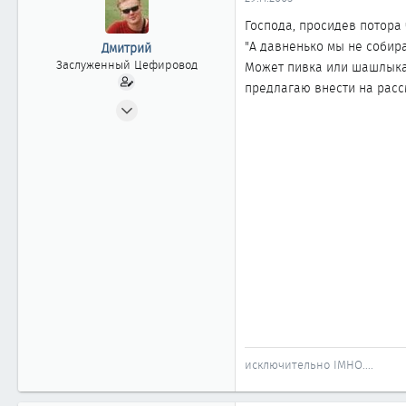
ы
л
а
Господа, просидев потора
"А давненько мы не собира
Дмитрий
Заслуженный Цефировод
Может пивка или шашлыка 
предлагаю внести на расс
10.06.2002
1 744
0
1 861
Новосибирск
исключительно IMHO....