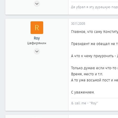
12.08.2005
Да убрал я эту дурацкую под
220
0
61
30.11.2005
R
Барнаул
Главное, что саму Консти
www.itdc.ru
Roy
Цефирянин
Президент же обещал не т
25.01.2003
А что к чему приурочить 
487
0
Только думаю если что-то 
361
Время, место и т.п.
Барнаул
А то уже восьмой пост и 
С уважением.
& call me - "Roy"