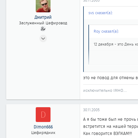
30.11.2005
svs сказал(а):
Дмитрий
Заслуженный Цефировод
Roy сказал(а):
10.06.2002
1 744
12 декабря - это День 
0
.
1 861
Новосибирск
А праздник-то отменили.
это не повод для отмены 
исключительно IMHO....
30.11.2005
D
А я бы тоже был не прочь
встретится на нашей терри
Dimon666
Цефирядник
Как говорится ВЭЛКАМ!!!