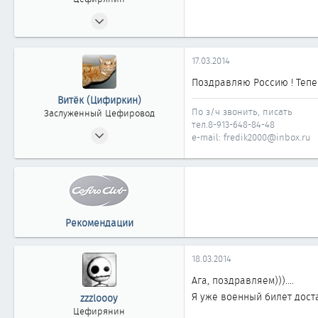
03.06.2012
333
0
17.03.2014
361
Поздравляю Россию ! Тепе
41
Витёк (Цифиркин)
Омск
По з/ч звонить, писать
Заслуженный Цефировод
тел.8-913-648-84-48
31.10.2008
e-mail: fredik2000@inbox.ru
1 161
0
1 861
Россия г. ОМСК
Рекомендации
18.03.2014
Ага, поздравляем)))....
Я уже военный билет достал,
zzzloooy
Цефирянин