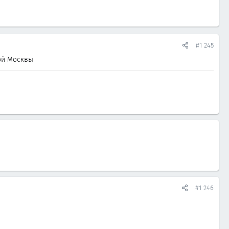
#1 245
мой Москвы
#1 246