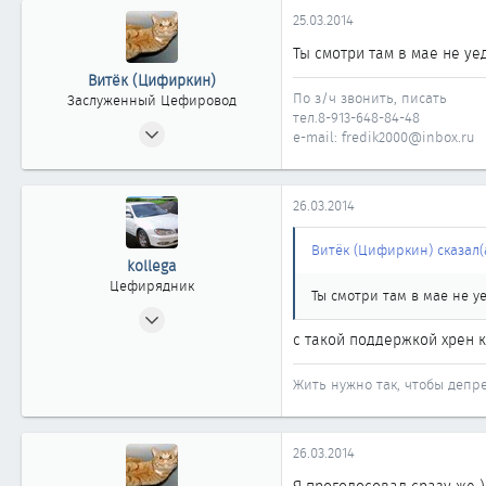
25.03.2014
Ты смотри там в мае не уед
Витёк (Цифиркин)
По з/ч звонить, писать
Заслуженный Цефировод
тел.8-913-648-84-48
31.10.2008
e-mail: fredik2000@inbox.ru
1 161
0
26.03.2014
1 861
Россия г. ОМСК
Витёк (Цифиркин) сказал(а
kollega
Цефирядник
Ты смотри там в мае не уе
05.10.2010
с такой поддержкой хрен к
156
0
Жить нужно так, чтобы депре
61
Омск
26.03.2014