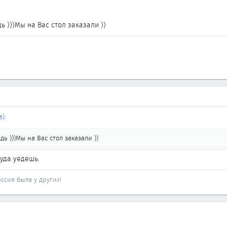
ь )))Мы на Вас стол заказали ))
):
дь )))Мы на Вас стол заказали ))
уда уедешь.
ссия была у других!