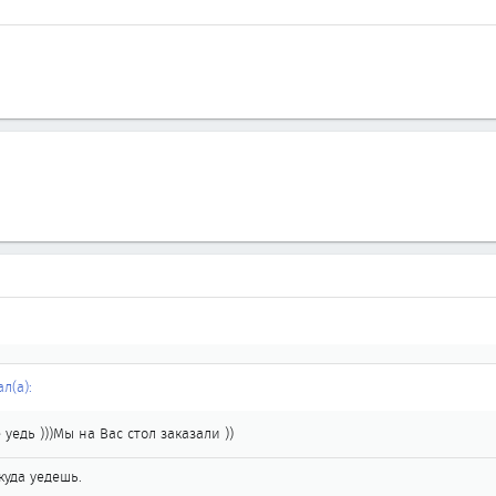
л(а):
уедь )))Мы на Вас стол заказали ))
куда уедешь.