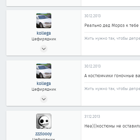
30.12.2013
Реально дед Мороз к тебе
kollega
Жить нужно так, чтобы депре
Цефирядник
05.10.2010
156
0
30.12.2013
61
А костюмчики гоночные ва
Омск
kollega
Жить нужно так, чтобы депре
Цефирядник
05.10.2010
156
0
31.12.2013
61
Неа)))костюмы не оставили.
Омск
zzzloooy
Цефирянин