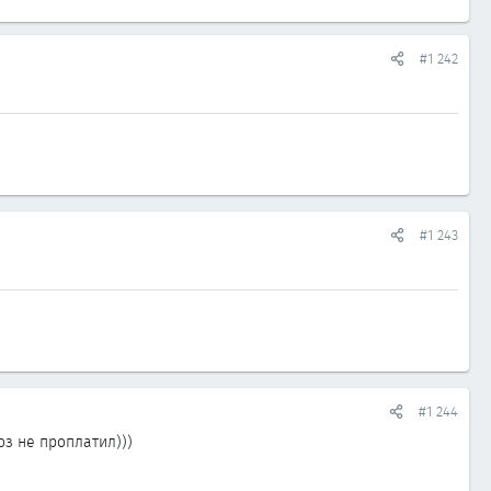
#1 242
#1 243
#1 244
оз не проплатил)))