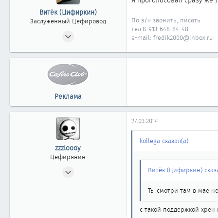
Я проголосовал сразу же )
Витёк (Цифиркин)
По з/ч звонить, писать
Заслуженный Цефировод
тел.8-913-648-84-48
31.10.2008
e-mail: fredik2000@inbox.ru
1 161
0
1 861
Россия г. ОМСК
Реклама
27.03.2014
kollega сказал(а):
zzzloooy
Цефирянин
03.06.2012
Витёк (Цифиркин) сказа
333
Ты смотри там в мае не 
0
361
с такой поддержкой хрен 