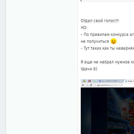
41
Омск
Отдал свой голос!!!!
НО:
- По правилам конкурса аг
не получиться
- Тут таких как ты наверня
Я еще не набрал нужное ко
Удачи 8)