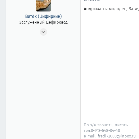
ы
л
а
Андрюха ты молодец. Зави
Витёк (Цифиркин)
Заслуженный Цефировод
31.10.2008
1 161
0
1 861
Россия г. ОМСК
По з/ч звонить, писать
тел.8-913-648-84-48
e-mail: fredik2000@inbox.ru