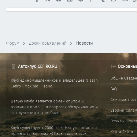
Форум
Доски объявлений
Новости
Автоклуб CEFIRO.RU
Основны
Общие Сведе
Клуб единомышленников и владельцев Nissan
Cefiro • Maxima • Teana.
FAQ
Самодиагност
Целью клуба является обмен опытом и
взаимная помощь в вопросах обслуживания и
Своими Сила
эксплуатации автомобиля.
Отзывы, Отче
Клуб существует с 2000 года. Нас уже немного,
Карта Сайта
но мы в тельняжках :-) Рады видеть всех!