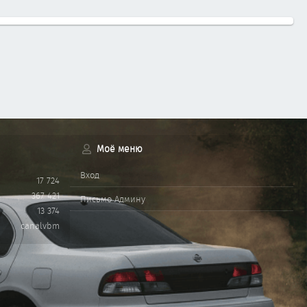
Моё меню
Вход
17 724
367 421
Письмо Админу
13 374
canalvbm