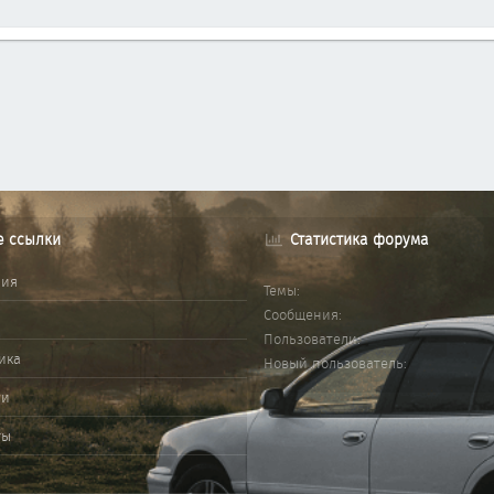
е ссылки
Статистика форума
ния
Темы
Сообщения
Пользователи
ика
Новый пользователь
ми
ты