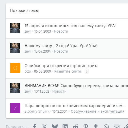
Похожие темы
15 апреля исполнился год нашему сайту! УРА!
zavr
16.04.2003
Новости
Нашему сайту - 2 года! Ура! Ура! Ура!
zavr
15.04.2004
Новости
Ошибки при открытии страниц сайта
O
otto
05.08.2009
Развитие сайта
2
ВНИМАНИЕ ВСЕМ! Скоро будет переезд сайта на нов
zavr
10.11.2002
Новости
Пара вопросов по техническим характеристикам...
Z
Zlobniy Shurik
16.12.2004
Обслуживание и эксплуатация
Facebook
X
Bluesky
LinkedIn
Reddit
Pinterest
Tumblr
WhatsApp
Элек
Поделиться: