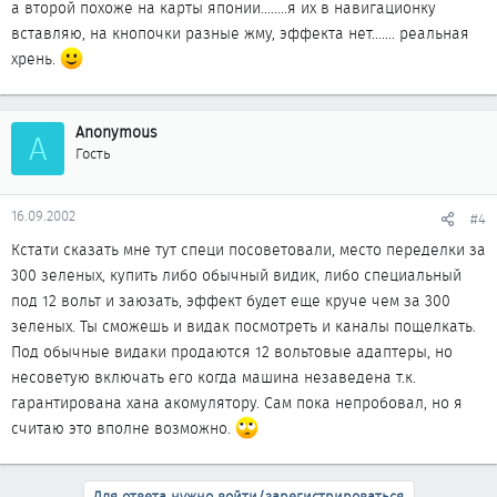
а второй похоже на карты японии........я их в навигационку
вставляю, на кнопочки разные жму, эффекта нет....... реальная
хрень.
Anonymous
A
Гость
16.09.2002
#4
Кстати сказать мне тут специ посоветовали, место переделки за
300 зеленых, купить либо обычный видик, либо специальный
под 12 вольт и заюзать, эффект будет еще круче чем за 300
зеленых. Ты сможешь и видак посмотреть и каналы пощелкать.
Под обычные видаки продаются 12 вольтовые адаптеры, но
несоветую включать его когда машина незаведена т.к.
гарантирована хана акомулятору. Сам пока непробовал, но я
считаю это вполне возможно.
Для ответа нужно войти/зарегистрироваться