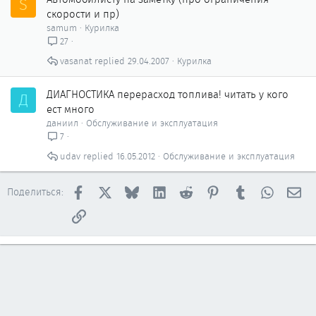
S
скорости и пр)
samum
Курилка
27
vasanat
29.04.2007
Курилка
ДИАГНОСТИКА перерасход топлива! читать у кого
Д
ест много
даниил
Обслуживание и эксплуатация
7
udav
16.05.2012
Обслуживание и эксплуатация
Facebook
X
Bluesky
LinkedIn
Reddit
Pinterest
Tumblr
WhatsAp
Эл
Поделиться:
Ссылка