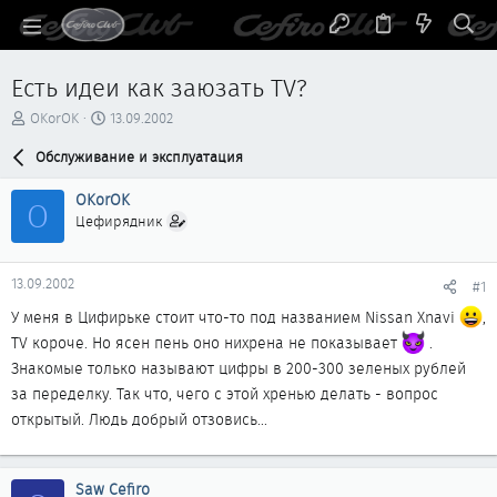
Есть идеи как заюзать TV?
А
Д
OKorOK
13.09.2002
в
а
т
Обслуживание и эксплуатация
т
о
а
р
н
OKorOK
O
т
а
Цефирядник
е
ч
м
а
ы
л
13.09.2002
#1
а
У меня в Цифирьке стоит что-то под названием Nissan Xnavi
,
TV короче. Но ясен пень оно нихрена не показывает
.
Знакомые только называют цифры в 200-300 зеленых рублей
за переделку. Так что, чего с этой хренью делать - вопрос
открытый. Людь добрый отзовись...
Saw Cefiro