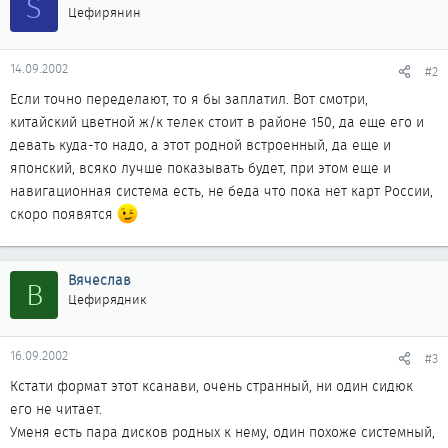
S
Цефирянин
14.09.2002
#2
Если точно переделают, то я бы заплатил. Вот смотри,
китайский цветной ж/к телек стоит в районе 150, да еще его и
девать куда-то надо, а этот родной встроенный, да еще и
японский, всяко лучше показывать будет, при этом еще и
навигационная система есть, не беда что пока нет карт России,
скоро появятся
Вячеслав
В
Цефирядник
16.09.2002
#3
Кстати формат этот ксанави, очень странный, ни один сидюк
его не читает.
Уменя есть пара дисков родных к нему, один похоже системный,