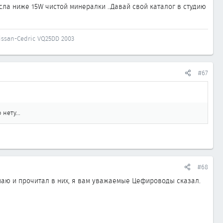
ла ниже 15W чистой минералки ..Давай свой каталог в студию
issan-Cedric VQ25DD 2003
#67
нету...
#68
 знаю и прочитал в них, я вам уважаемые Цефироводы сказал.