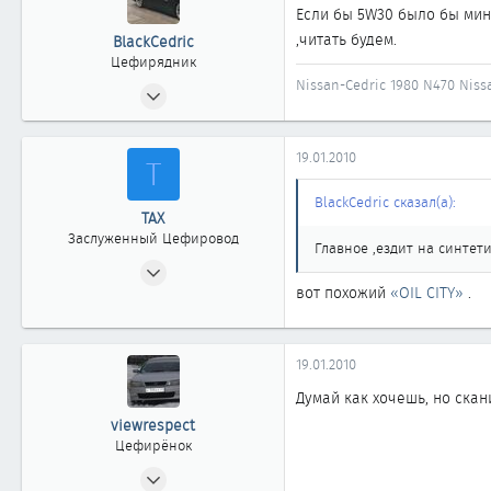
Если бы 5W30 было бы мин
,читать будем.
BlackCedric
Цефирядник
Nissan-Cedric 1980 N470 Niss
08.12.2005
156
0
19.01.2010
Т
61
Нижневартовск
BlackCedric сказал(а):
ТАХ
Заслуженный Цефировод
Главное ,ездит на синтетик
15.05.2008
вот похожий
«OIL CITY»
.
5 312
2
1 863
19.01.2010
новосибирск
Думай как хочешь, но скан
viewrespect
Цефирёнок
06.03.2008