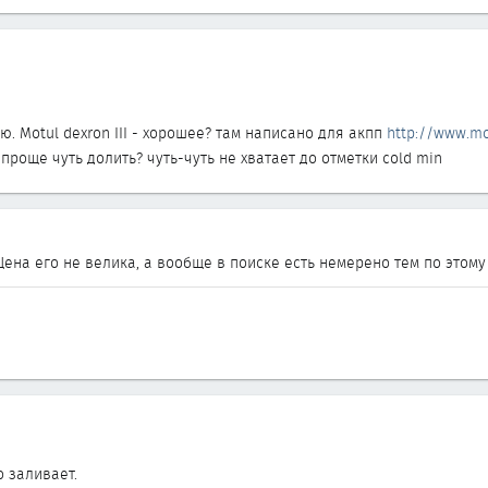
ю. Motul dexron III - хорошее? там написано для акпп
http://www.mot
роще чуть долить? чуть-чуть не хватает до отметки cold min
ена его не велика, а вообще в поиске есть немерено тем по этом
 заливает.