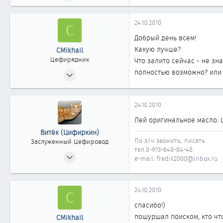
35
0
24.10.2010
C
11
Добрый день всем!
39
Какую лучше?
CMikhail
Томск
Цефирядник
Что залито сейчас - не зна
03.05.2009
полностью возможно? или п
57
0
24.10.2010
61
Лей оригинальное масло. Ц
Витёк (Цифиркин)
По з/ч звонить, писать
Заслуженный Цефировод
тел.8-913-648-84-48
31.10.2008
e-mail: fredik2000@inbox.ru
1 161
0
24.10.2010
C
1 861
Россия г. ОМСК
спасибо!)
пошуршал поиском, кто что
CMikhail