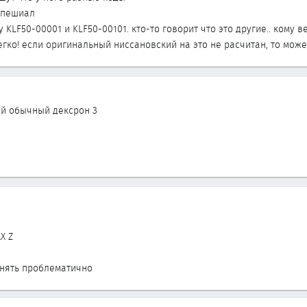
 спешиал
KLF50-00001 и KLF50-00101. кто-то говорит что это другие.. кому в
легко! если оригинальный ниссановский на это не расчитан, то может
лей обычный дексрон 3
X Z
енять проблематично