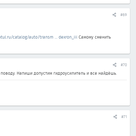
#69
ul.ru/catalog/auto/transm ... dexron_iii
Самому сменить
#70
у поводу. Напиши допустим гидроусилитель и все найдёшь.
#71