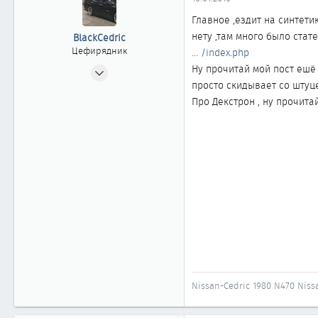
ы
л
а
Главное ,ездит на синтетик
нету ,там много было стате
BlackCedric
Цефирядник
... /index.php
08.12.2005
Ну прочитай мой пост ешё 
просто скидывает со штуц
156
Про Декстрон , ну прочита
0
61
Нижневартовск
Nissan-Cedric 1980 N470 Niss