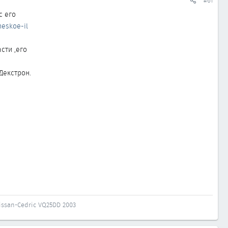
#61
с его
heskoe-il
сти ,его
Декстрон.
issan-Cedric VQ25DD 2003