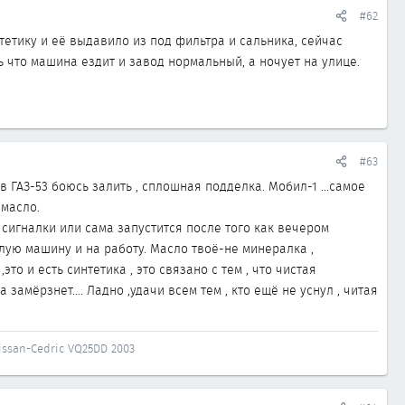
#62
етику и её выдавило из под фильтра и сальника, сейчас
ь что машина ездит и завод нормальный, а ночует на улице.
#63
в ГАЗ-53 боюсь залить , сплошная подделка. Мобил-1 ...самое
 масло.
с сигналки или сама запустится после того как вечером
ёплую машину и на работу. Масло твоё-не минералка ,
то и есть синтетика , это связано с тем , что чистая
амёрзнет.... Ладно ,удачи всем тем , кто ещё не уснул , читая
issan-Cedric VQ25DD 2003