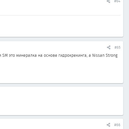
#64
#65
и SM это минералка на основе гидрокрекинга, а Nissan Strong
#66