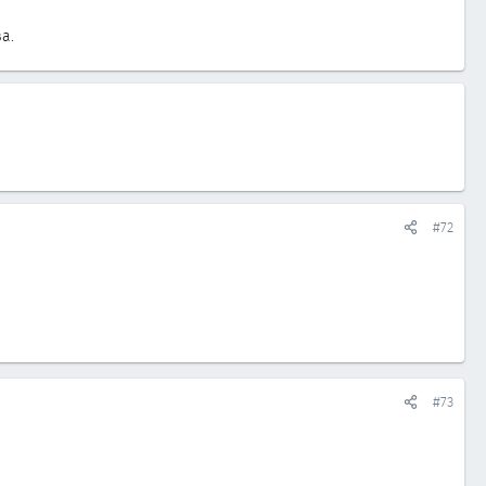
а.
#72
#73