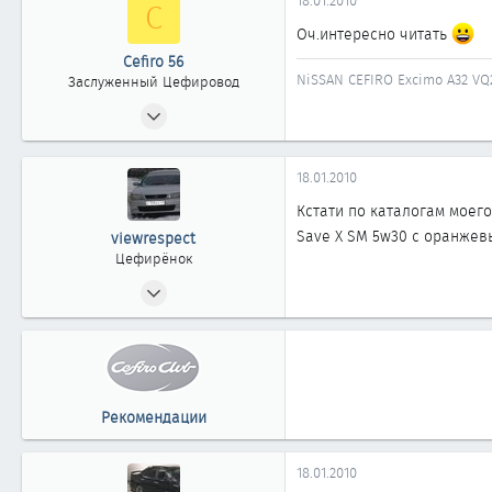
18.01.2010
C
Оч.интересно читать
Cefiro 56
NiSSAN CEFIRO Excimo А32 VQ2
Заслуженный Цефировод
03.03.2006
1 556
0
18.01.2010
1 861
Кстати по каталогам моего
г.Оренбург
Save X SM 5w30 с оранжевы
viewrespect
Цефирёнок
06.03.2008
35
0
11
39
Рекомендации
Томск
18.01.2010