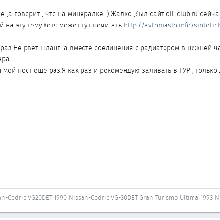
е ,а говорит , что на минералке. ) Жалко ,был сайт oil-club.ru сейча
й на эту тему.Хотя может тут почитать
http://avtomaslo.info/sintetic
раз.Не рвет шланг ,а вместе соединения с радиатором в нижней ча
ера.
й мой пост ещё раз.Я как раз и рекомендую заливать в ГУР , только 
an-Cedric VG20DET 1990 Nissan-Cedric VG-30DET Gran Turismo Ultima 1993 N