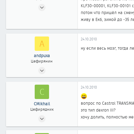
03.05.2009
KLF30-00001, KLF30-00101
потом что пришёл на смену 
57
живу в Екб, зимой до -35 
0
61
24.10.2010
A
ну если весь мозг, тогда 
andpuxa
Цефирянин
16.02.2009
328
0
24.10.2010
C
361
новосибирск
вопрос по Castrol TRANSMA
CMikhail
Цефирядник
это тип dexron III?
03.05.2009
хочу долить, полностью м
57
0