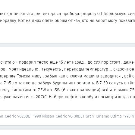
айте, я писал что для интереса пробовал дорогую Шелловскую синт
ралку. Вот на днях опять обещают -45, кто не верит могу показат
читаю - подарил тестю ещё 15 лет назад... до сих пор стоит , даже 
в , моет идеально , текучесть , перепады температур ... сказочное
севернее Томска живу , забыл как с ключа машина заводится , всё 
а 7-15 ,то так когда забуду будильник поставить. В 7-30 сажусь в т
олу-синтетика от 7.5W до 15W (бывают вариации) всё что выше 7.5 ,э
 уже начиная с -20○С .Набери нефти в колбу и посмотри когда она з
an-Cedric VG20DET 1990 Nissan-Cedric VG-30DET Gran Turismo Ultima 1993 N