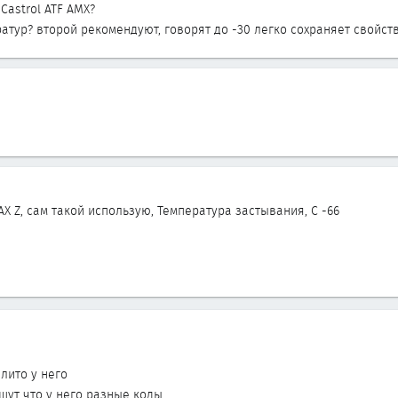
 Castrol ATF AMX?
атур? второй рекомендуют, говорят до -30 легко сохраняет свойств
X Z, сам такой использую, Температура застывания, С -66
алито у него
ишут что у него разные коды