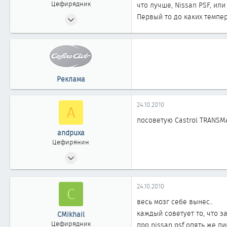
Цефирядник
что лучше, Nissan PSF, или
03.05.2009
Первый то до каких темпер
57
0
61
Реклама
24.10.2010
A
посоветую Castrol TRANSMA
andpuxa
Цефирянин
16.02.2009
328
0
24.10.2010
C
361
весь мозг себе вынес..
новосибирск
каждый советует то, что з
CMikhail
Цефирядник
про nissan psf опять же п