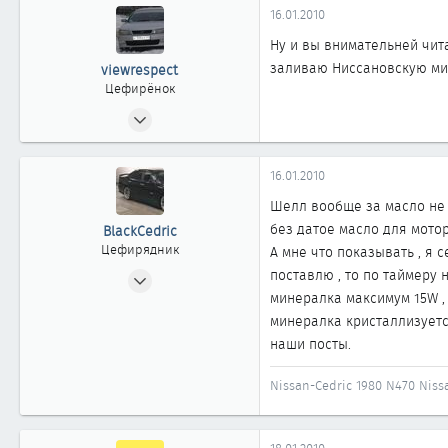
16.01.2010
Ну и вы внимательней чит
заливаю Ниссановскую мине
viewrespect
Цефирёнок
06.03.2008
35
0
16.01.2010
11
Шелл вообще за масло не с
39
без датое масло для моторо
BlackCedric
Томск
Цефирядник
А мне что показывать , я 
08.12.2005
поставлю , то по таймеру н
минералка максимум 15W , п
156
минералка кристаллизуется
0
наши посты.
61
Нижневартовск
Nissan-Cedric 1980 N470 Niss