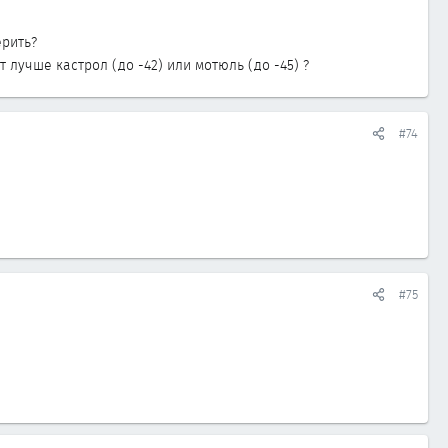
ерить?
 лучше кастрол (до -42) или мотюль (до -45) ?
#74
#75