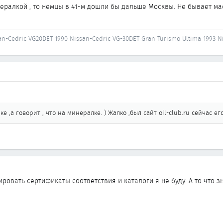
ералкой , то немцы в 41-м дошли бы дальше Москвы. Не бывает мас
an-Cedric VG20DET 1990 Nissan-Cedric VG-30DET Gran Turismo Ultima 1993 N
е ,а говорит , что на минералке. ) Жалко ,был сайт oil-club.ru сейчас его 
ировать сертификаты соответствия и каталоги я не буду. А то что