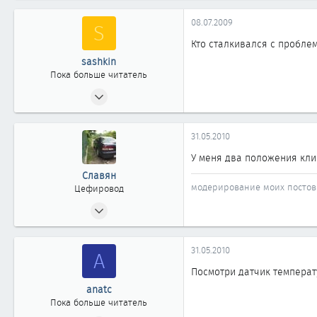
0
08.07.2009
S
1
Кто сталкивался с проблем
sashkin
Пока больше читатель
08.07.2009
1
0
31.05.2010
1
У меня два положения клим
Славян
модерирование моих постов 
Цефировод
04.05.2010
666
1
31.05.2010
A
861
Посмотри датчик температ
45
anatc
Областная Коалиция
Пока больше читатель