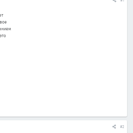
#1
ет
свое
анием
это
#2