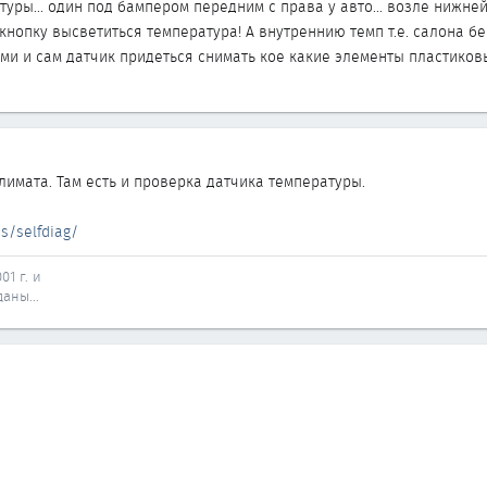
туры... один под бампером передним с права у авто... возле нижней 
нопку высветиться температура! А внутреннию темп т.е. салона бе
ми и сам датчик придеться снимать кое какие элементы пластиковые
лимата. Там есть и проверка датчика температуры.
s/selfdiag/
01 г. и
аны...