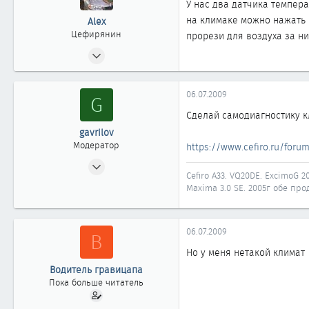
У нас два датчика темпера
на климаке можно нажать к
Alex
Цефирянин
прорези для воздуха за ни
04.03.2009
360
0
06.07.2009
G
361
Сделай самодиагностику к
40
gavrilov
Челябинск
Модератор
https://www.cefiro.ru/forum
10.12.2007
Cefiro A33. VQ20DE. ExcimoG 20
3 725
Maxima 3.0 SE. 2005г обе прод
28
1 918
06.07.2009
58
В
Иркутск
Но у меня нетакой климат
Автомобиль
Nissan Maxima A33
Водитель гравицапа
Пока больше читатель