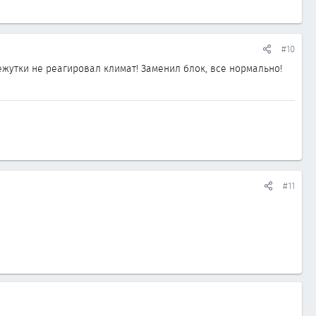
#10
омежутки не реагировал климат! Заменил блок, все нормально!
#11