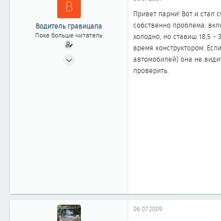
В
ы
л
а
Привет парни! Вот и стал 
собственно проблема: вкл
Водитель гравицапа
Пока больше читатель
холодно, но ставиш 18,5 –
время конструктором. Ес
05.07.2009
автомобилей) она не видит
3
проверить.
0
1
06.07.2009