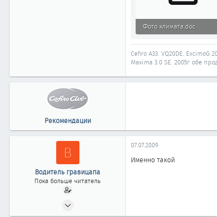
Фото климата.doc
87.5 КБ · Просмотры: 1 36
Cefiro A33. VQ20DE. ExcimoG 20
Maxima 3.0 SE. 2005г обе прод
Рекомендации
07.07.2009
В
Именно такой
Водитель гравицапа
Пока больше читатель
05.07.2009
3