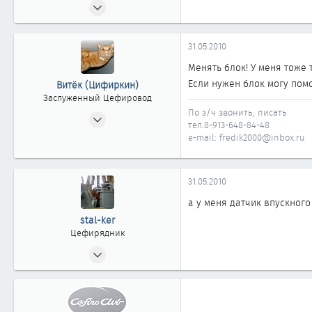
02.01.2010
6
0
31.05.2010
1
Менять блок! У меня тоже т
Томск
Если нужен блок могу пом
Витёк (Цифиркин)
Заслуженный Цефировод
По з/ч звонить, писать
31.10.2008
тел.8-913-648-84-48
1 161
e-mail: fredik2000@inbox.ru
0
1 861
31.05.2010
Россия г. ОМСК
а у меня датчик впускного 
stal-ker
Цефирядник
21.04.2010
143
0
61