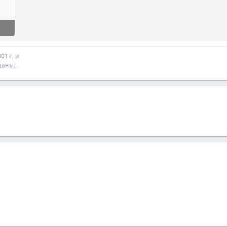
3
01 г. и
аны...