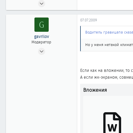
05.07.2009
3
0
07.07.2009
G
1
Водитель гравицапа сказа
gavrilov
Модератор
Но у меня нетакой климат
10.12.2007
3 725
28
Если как на вложении, то 
1 918
А если жк-экраном, совме
58
Иркутск
Вложения
Автомобиль
Nissan Maxima A33