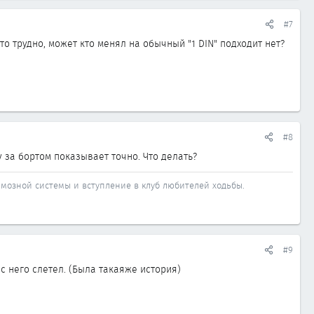
#7
о трудно, может кто менял на обычный "1 DIN" подходит нет?
#8
у за бортом показывает точно. Что делать?
рмозной системы и вступление в клуб любителей ходьбы.
#9
с него слетел. (Была такаяже история)