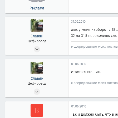
40
Реклама
Барнаул
31.05.2010
дык у меня наоборот с 18 
32 на 31,5 переводишь слы
Славян
Цефировод
модерирование моих постов 
04.05.2010
666
1
01.06.2010
861
ответьте кто нить...
45
Славян
Областная Коалиция
модерирование моих постов 
Цефировод
04.05.2010
666
1
01.06.2010
B
861
Так и должно быть, что в
45