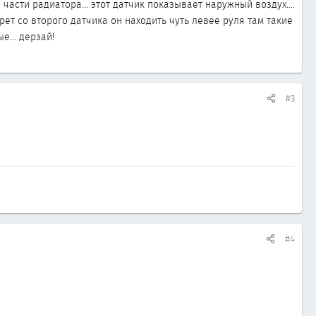
части радиатора... этот датчик показывает наружный воздух....
рет со второго датчика он находить чуть левее руля там такие
... дерзай!
#3
#4