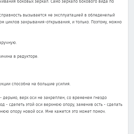
ачивания боковых зеркал. Само зеркало бокового вида по
неисправность вызывается не эксплуатацией в обледенелый
ом циклов закрывания-открывания, и только. Поэтому, можно
вручную.
ричина в редукторе.
укции способна на большие усилия.
- дерьмо, верх оси не закреплен, со временем гнездо
д - сделеть этой оси верхнюю опору, заменив ость - сделать
хнюю опору новой оси. Мне кажется это может помоч.