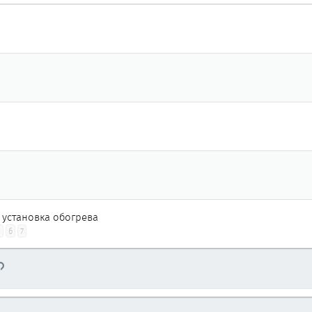
установка обогрева
5
6
7
тронная почта
Ссылка