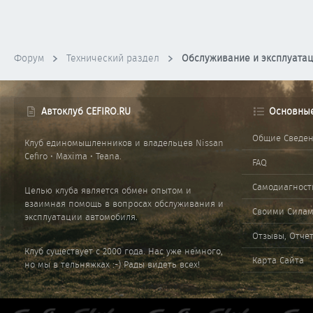
Форум
Технический раздел
Обслуживание и эксплуата
Автоклуб CEFIRO.RU
Основны
Общие Сведе
Клуб единомышленников и владельцев Nissan
Cefiro • Maxima • Teana.
FAQ
Самодиагност
Целью клуба является обмен опытом и
взаимная помощь в вопросах обслуживания и
Своими Сила
эксплуатации автомобиля.
Отзывы, Отче
Клуб существует с 2000 года. Нас уже немного,
Карта Сайта
но мы в тельняжках :-) Рады видеть всех!