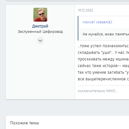
19.12.2002
novice1 сказал(а):
Дмитрий
Заслуженный Цефировод
Не мучайся, живи памятью
10.06.2002
...тоже успел познакомить
1 744
складывать "уши"... У нас
0
просккивать между мшинами
1 861
сейчас таже история-- маш
Новосибирск
так что умение загибать "
все вышеперечисленное с
исключительно IMHO....
Похожие темы