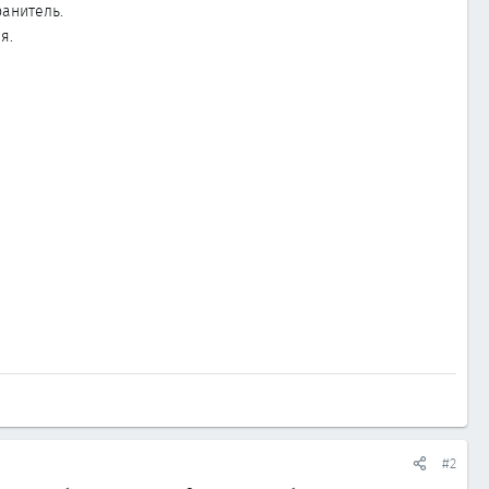
ранитель.
я.
#2