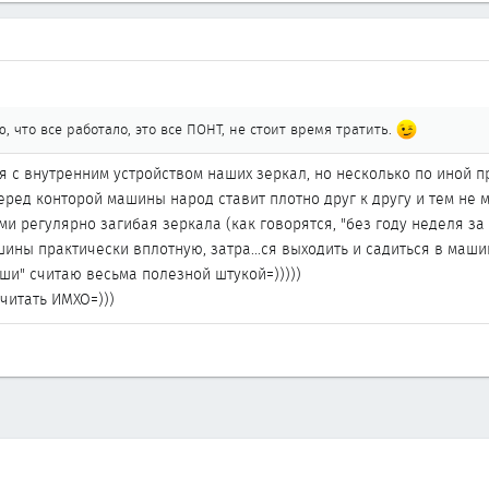
, что все работало, это все ПОНТ, не стоит время тратить.
ся с внутренним устройством наших зеркал, но несколько по иной 
 перед конторой машины народ ставит плотно друг к другу и тем н
 регулярно загибая зеркала (как говорятся, "без году неделя за р
ины практически вплотную, затра...ся выходить и садиться в машин
уши" считаю весьма полезной штукой=)))))
читать ИМХО=)))