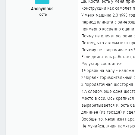
Да, Костя, есть у меня пр
конструкции как самолет п
Anonymous
Гость
У меня машина 2,0 1995 го
период климата с замерзш
примерно косвенно оценит
Почму не влияет условие 
Потому, что автоматика пр
Почему не сворачивается
Если двигатель работает, 
Редуктор состоит из:
1.Червяк на валу - надежн
2.Червяк горизонтальный 
3.передаточная шестерня 
4.А следом еще одна шесте
Место в оси. Ось крепиься
вырабатывается и, ость ба
длиннее (из гвоздя) и сд
Вообще-то, механизм нараб
Не мучайся, живи памятью,