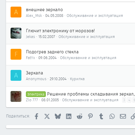
внешнее зеркало
A
Alex_Msk
04.05.2008
Обслуживание и эксплуатация
Глючит электронику от морозов!
Jekas
15.02.2007
Обслуживание и эксплуатация
Подогрев заднего стекла
F
FatYx
09.06.2004
Обслуживание и эксплуатация
Зеркала
A
Anonymous
29.10.2004
Курилка
Решение проблемы складывания зеркал, 
Электрика
Zlo 777
08.01.2005
Обслуживание и эксплуатация
3
4
Facebook
X
Bluesky
LinkedIn
Reddit
Pinterest
Tumblr
WhatsApp
Элек
Поделиться: