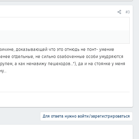
#3
причине, доказывающей что это отнюдь не понт- умение
е менее отдельные, не сильно озабоченные особи умудряются
улем, а как ненавижу пешеходов..."), да и на стоянке у меня
у...
Для ответа нужно войти/зарегистрироваться