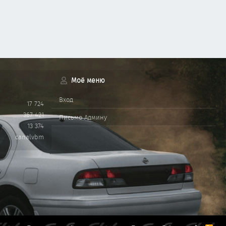
Моё меню
Вход
17 724
367 421
Письмо Админу
13 374
canalvbm