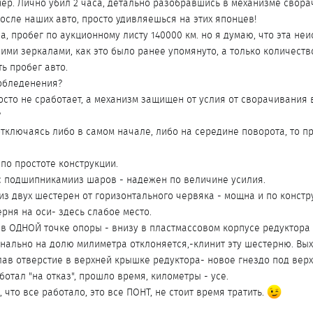
имер. Лично убил 2 часа, детально разобравшись в механизме свор
осле наших авто, просто удивляешься на этих японцев!
да, пробег по аукционному листу 140000 км. но я думаю, что эта 
ими зеркалами, как это было ранее упомянуто, а только количеств
ь пробег авто.
обледенения?
осто не сработает, а механизм защищен от услия от сворачивания 
?
отключаясь либо в самом начале, либо на середине поворота, то п
 по простоте конструкции.
с подшипникамииз шаров - надежен по величине усилия.
из двух шестерен от горизонтального червяка - мощна и по констр
рня на оси- здесь слабое место.
 в ОДНОЙ точке опоры - внизу в пластмассовом корпусе редуктора 
нально на долю милиметра отклоняется,-клинит эту шестерню. Выхо
елав отверстие в верхней крышке редуктора- новое гнездо под вер
отал "на отказ", прошло время, километры - усе.
 что все работало, это все ПОНТ, не стоит время тратить.