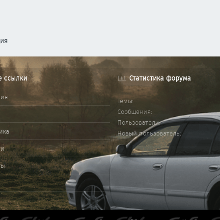
ция
е ссылки
Статистика форума
ния
Темы
Сообщения
Пользователи
ика
Новый пользователь
ми
ты