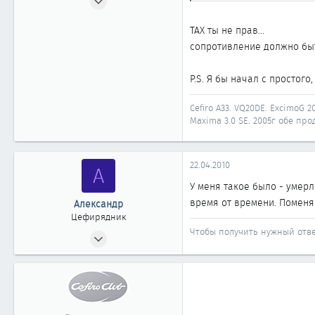
3 725
ТАХ ты не прав...
28
сопротивление должно быть
1 918
58
P.S. Я бы начал с простого
Иркутск
Автомобиль
Nissan Maxima A33
Cefiro A33. VQ20DE. ExcimoG 20
Maxima 3.0 SE. 2005г обе прод
22.04.2010
А
У меня такое было - умерл
время от времени. Поменяй
Александр
Цефирядник
Чтобы получить нужный ответ
30.12.2008
131
0
61
Владивосток