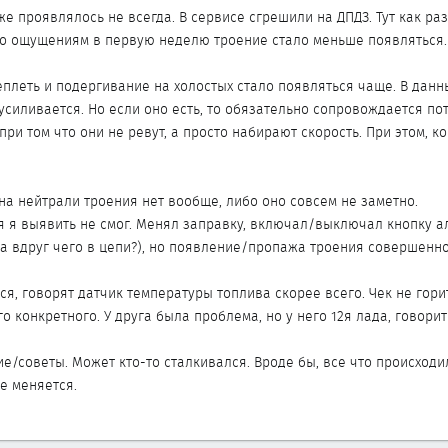
же проявлялось не всегда. В сервисе сгрешили на ДПДЗ. Тут как р
По ощущениям в первую неделю троение стало меньше появляться.
теплеть и подергивание на холостых стало появляться чаще. В да
 усиливается. Но если оно есть, то обязательно сопровождается п
при том что они не ревут, а просто набирают скорость. При этом, 
а нейтрали троения нет вообще, либо оно совсем не заметно.
 я выявить не смог. Менял заправку, включал/выключал кнопку ал
а вдруг чего в цепи?), но появление/пропажа троения совершенно
ся, говорят датчик температуры топлива скорее всего. Чек не горит
го конкретного. У друга была проблема, но у него 12я лада, гово
е/советы. Может кто-то сталкивался. Вроде бы, все что происходи
не меняется.