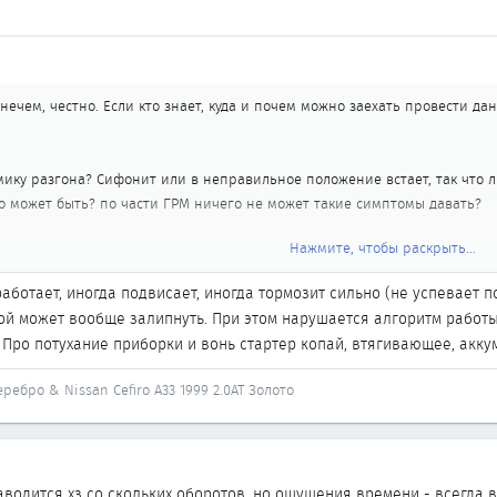
ечем, честно. Если кто знает, куда и почем можно заехать провести да
амику разгона? Сифонит или в неправильное положение встает, так что л
что может быть? по части ГРМ ничего не может такие симптомы давать?
Нажмите, чтобы раскрыть...
что сердце радует, но последние 2 недели все чаще тапку жмешь и гул на
аботает, иногда подвисает, иногда тормозит сильно (не успевает по
 на разных отсечках тахометра то подхватывает то "захлебывается".
мой может вообще залипнуть. При этом нарушается алгоритм работы
Про потухание приборки и вонь стартер копай, втягивающее, акку
Пару раз был "глюк" страшный. Заводишь машину и приборка тухнет. Вс
ычно без каких либо последствий которые можно было бы увидеть/почу
Серебро & Nissan Cefiro A33 1999 2.0AT Золото
ины каким-то нагаром несет. Хз чего за запах, похож то ли на жженные
заводится хз со скольких оборотов, но ощущения времени - всегда 