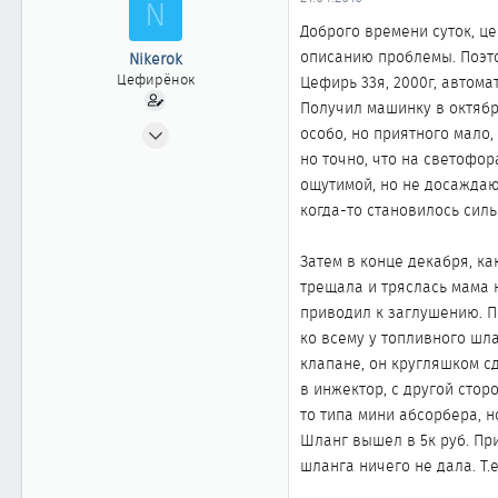
N
ы
л
а
Доброго времени суток, ц
описанию проблемы. Поэт
Nikerok
Цефирёнок
Цефирь 33я, 2000г, автомат
Получил машинку в октябре
06.01.2010
особо, но приятного мало,
49
но точно, что на светофо
0
ощутимой, но не досаждаю
когда-то становилось силь
11
Затем в конце декабря, к
трещала и тряслась мама н
приводил к заглушению. По
ко всему у топливного шла
клапане, он кругляшком сд
в инжектор, с другой сторо
то типа мини абсорбера, н
Шланг вышел в 5к руб. Пр
шланга ничего не дала. Т.