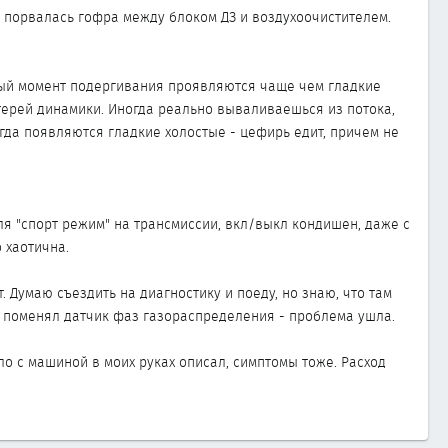
аз порвалась гофра между блоком ДЗ и воздухоочистителем.
нный момент подергивания проявляются чаще чем гладкие
отерей динамики. Иногда реально вываливаешься из потока,
когда появляются гладкие холостые - цефирь едит, причем не
я "спорт режим" на трансмиссии, вкл/выкл кондишен, даже с
 хаотична.
. Думаю съездить на диагностику и поеду, но знаю, что там
рит поменял датчик фаз газораспределения - проблема ушла.
ло с машиной в моих руках описал, симптомы тоже. Расход