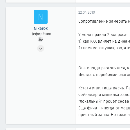
22.04.2010
N
Сопротивление замерить не
Nikerok
Цефирёнок
У меня правда 2 вопроса:
1) как КХХ влияет на дина
06.01.2010
2) помимо катушек, кхх, ч
49
0
Она иногда разгоняется, ч
11
Иногда с перебоями разгон
Кстати утаил еще весчь. 
чейнджер и машинка завод
"локальный" пробег снова 
Еще фича - иногда от маши
приятный запах. Но тоже н