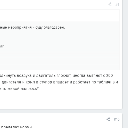
#9
нные мероприятия - буду благодарен.
и?
 2 тыс. стоит. Стрелки медленно-медленно ползут вверх. Иногда
дкинуть воздуха и двигатель глохнет, иногда вытянет с 200
 двигателя и комп в ступор впадает и работает по табличным
м то живой надеюсь?
е вообще отрубается. Потом через минутку жужжит чейнджер и
вствовать. При этом одометр сбрасывается и "локальный" пробег
 тормаза, то ли на жженное масло, в общем не очень приятный
#10
в пределах нормы.