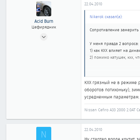
22.04.2010
Nikerok сказал(а):
Acid Burn
Цефирядник
Сопротивление замерить н
06.05.2009
182
У меня правда 2 вопроса:
0
1) как КХХ влияет на дин
2) помимо катушек, кхх, 
61
Барнаул
Она иногда разгоняется, 
КХХ грязный не в режиме р
с перебоями разгоняется,
оборотов потихоньку), зи
усредненным параметрам. 
Кстати утаил еще весчь. 
машинка заводится как об
Nissan Cefiro A33 2000 2.0AT 
снова по нулям.
Еще фича - иногда от маш
запах. Но тоже не всегда.
22.04.2010
N
Ну стартер вроде крутит, 