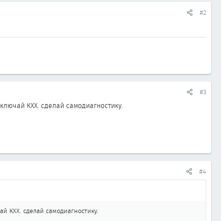
#2
#3
тключай КХХ. сделай самодиагностику.
#4
ай КХХ. сделай самодиагностику.