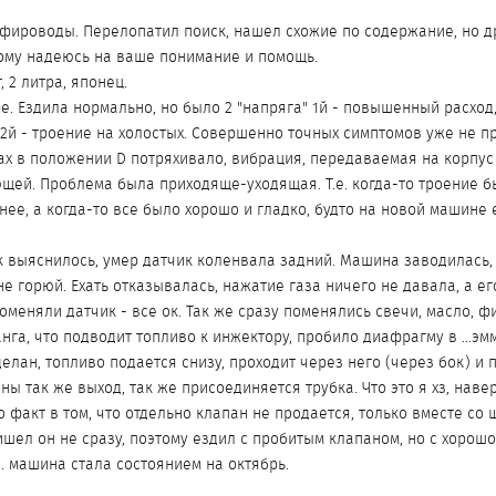
ефироводы. Перелопатил поиск, нашел схожие по содержание, но д
ому надеюсь на ваше понимание и помощь.
, 2 литра, японец.
. Ездила нормально, но было 2 "напряга" 1й - повышенный расход,
 2й - троение на холостых. Совершенно точных симптомов уже не 
рах в положении D потряхивало, вибрация, передаваемая на корпу
щей. Проблема была приходяще-уходящая. Т.е. когда-то троение б
нее, а когда-то все было хорошо и гладко, будто на новой машине 
ак выяснилось, умер датчик коленвала задний. Машина заводилась,
е горюй. Ехать отказывалась, нажатие газа ничего не давала, а ег
меняли датчик - все ок. Так же сразу поменялись свечи, масло, фи
нга, что подводит топливо к инжектору, пробило диафрагму в ...эмм
елан, топливо подается снизу, проходит через него (через бок) и 
ны так же выход, так же присоединяется трубка. Что это я хз, наве
о факт в том, что отдельно клапан не продается, только вместе со 
ишел он не сразу, поэтому ездил с пробитым клапаном, но с хорош
е. машина стала состоянием на октябрь.