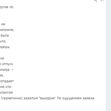
#1
ругие по
 не
припомню,
с была
ыло,
едешь.
 но
о отпуск
льтра. +
м...
попадает
рно что-
шлангом.
о (герметично) зажатым "выходом". По ощущениям замена