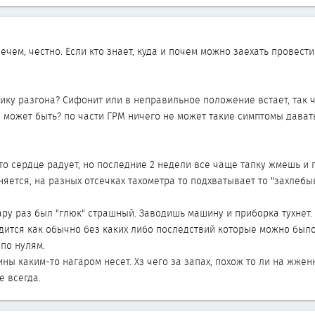
чем, честно. Если кто знает, куда и почем можно заехать провест
мику разгона? Сифонит или в неправильное положение встает, так ч
то может быть? по части ГРМ ничего не может такие симптомы дават
то сердце радует, но последние 2 недели все чаще тапку жмешь и г
яется, на разных отсечках тахометра то подхватывает то "захлебыв
Пару раз был "глюк" страшный. Заводишь машину и приборка тухнет
ится как обычно без каких либо последствий которые можно было
по нулям.
ны каким-то нагаром несет. Хз чего за запах, похож то ли на жже
е всегда.