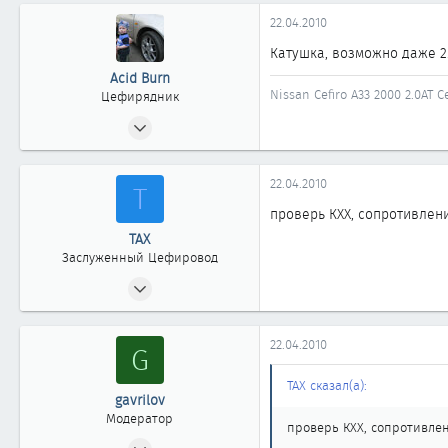
22.04.2010
Катушка, возможно даже 2.
Acid Burn
Nissan Cefiro A33 2000 2.0AT 
Цефирядник
06.05.2009
182
0
22.04.2010
Т
61
проверь КХХ, сопротивлени
Барнаул
ТАХ
Заслуженный Цефировод
15.05.2008
5 312
2
22.04.2010
G
1 863
новосибирск
ТАХ сказал(а):
gavrilov
Модератор
проверь КХХ, сопротивлен
10.12.2007