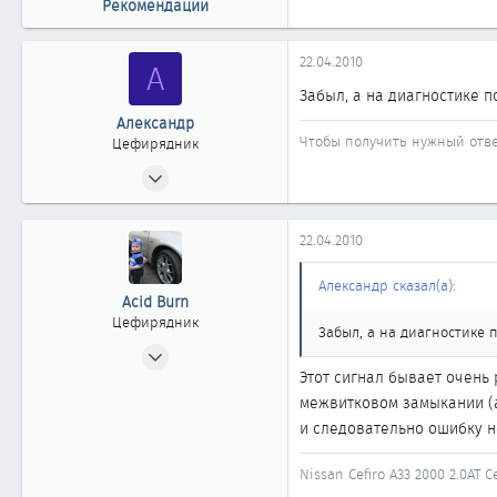
Рекомендации
22.04.2010
А
Забыл, а на диагностике п
Александр
Чтобы получить нужный ответ
Цефирядник
30.12.2008
131
0
22.04.2010
61
Владивосток
Александр сказал(а):
Acid Burn
Цефирядник
Забыл, а на диагностике 
06.05.2009
Этот сигнал бывает очень 
182
межвитковом замыкании (а 
0
и следовательно ошибку н
61
Барнаул
Nissan Cefiro A33 2000 2.0AT 