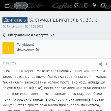
Застучал двигатель vq20de
Двигатель
А
Д
TonyMount
15.02.2022
в
а
т
Обслуживание и эксплуатация
т
о
а
р
н
TonyMount
T
т
а
Цефирёнок
е
ч
м
а
ы
л
15.02.2022
#1
а
Всем ровных дорог… Макс не даёт покоя vq20de( моя проблема
заключается в следущем… Где то пол года назад менял кольца,
так как были закоксованы, колено проточено +0.25, вкладыши
покупал дешевые(taiko), после сборки движка и установки его
в штатное место, двиг не хотел заводится со стартера, было
принято решение заводить буксиром, и она завелась. Первых
минут 10 стоял грохот, пока масло прокачалось по системе,
потом двиг выровнялся, и работал четко, но в этот день мне