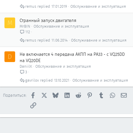
remus
17.01.2019
Обслуживание и эксплуатация
Странный запуск двигателя
M
MrBIN
Обслуживание и эксплуатация
112
remus
11.06.2014
Обслуживание и эксплуатация
Не включается 4 передача АКПП на PA33 - с VQ25DD
D
на VQ20DE
DaniilK
Обслуживание и эксплуатация
3
gavrilov
13.10.2021
Обслуживание и эксплуатация
Facebook
X
Bluesky
LinkedIn
Reddit
Pinterest
Tumblr
WhatsAp
Эл
Поделиться:
Ссылка