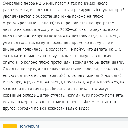
буквально первые 2-5 мин, потом я так понимаю масло
разжижается, и начинает слышаться рокирующий стук, который
увеличивается с оборотами(оченнь похоже на плохо
отрегулированые клапана)стук проявляется на прогретом
двигле на холостом ходу, и до 2000+-об, свыше звук исчезает,
либо набирает обороты которые не позволяют услышать стук,
уже пол года так езжу, в последнее время ко всему еще и
вибрация появилась на холостом, не пойму что делать. на СТО
ехать категорически не хочу так как столкнулся з плохим
опытом. То колено плохо проточили, возили что бы дотачивали.
Отдал на поварку, а он придурок латочки наделал, и замазал, я
не увидел, пока не снял ковер((( то рычаги меняли 2 недели((,
И сам вроде руки с плеч растут, Помогите где рыть проблему, не
хочется и пол движка разбирать, где то читал что могут
коренные вкладыши так стучать, могу ли я, их просто поменять,
или надо мерять и заного точить колено… Или может что то
другое, сегодня по возможности залью видос
TonyMount