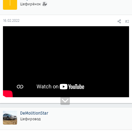
T
Цефирёнок
16.02.2022
#2
DeMolitionStar
Цефировод