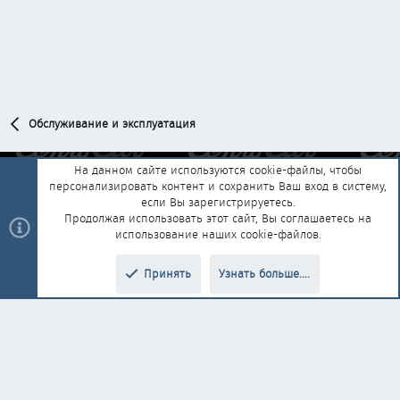
Обслуживание и эксплуатация
На данном сайте используются cookie-файлы, чтобы
персонализировать контент и сохранить Ваш вход в систему,
Обратная связь
Условия и правила
если Вы зарегистрируетесь.
Политика конфиденциальности
Помощь
Главная
R
Продолжая использовать этот сайт, Вы соглашаетесь на
S
использование наших cookie-файлов.
S
®
Community platform by XenForo
© 2010-2025 XenForo Ltd.
|
Style and
Принять
Узнать больше....
®
add-ons by ThemeHouse
Перевод от Jumuro
Верх
Низ