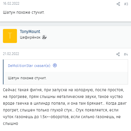
16.02.2022
#3
Шатун похоже стучит.
TonyMount
T
Цефирёнок
21.02.2022
#4
DeMolitionStar сказал(а):
Шатун похоже стучит.
Сейчас такая фигня, при запуске на холодную, после простоя,
на прогреве, прям слышны металические звуки, такое чуство
вроде гаечка в цилиндр попвла, и она там брякает... Когда двиг
прогрет, слышен только глухой стук... Стук появляется, если
чуток газонешь до 1.5к+-оборотов, если сильно газонешь, не
слышно