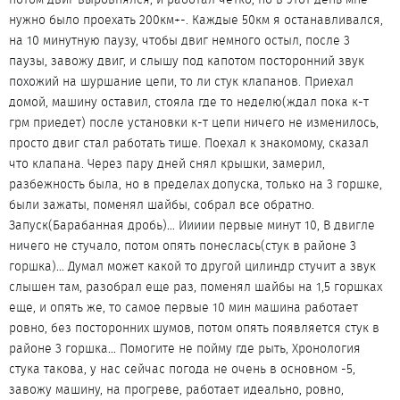
нужно было проехать 200км+-. Каждые 50км я останавливался,
на 10 минутную паузу, чтобы двиг немного остыл, после 3
паузы, завожу двиг, и слышу под капотом посторонний звук
похожий на шуршание цепи, то ли стук клапанов. Приехал
домой, машину оставил, стояла где то неделю(ждал пока к-т
грм приедет) после установки к-т цепи ничего не изменилось,
просто двиг стал работать тише. Поехал к знакомому, сказал
что клапана. Через пару дней снял крышки, замерил,
разбежность была, но в пределах допуска, только на 3 горшке,
были зажаты, поменял шайбы, собрал все обратно.
Запуск(Барабанная дробь)… Иииии первые минут 10, В двигле
ничего не стучало, потом опять понеслась(стук в районе 3
горшка)… Думал может какой то другой цилиндр стучит а звук
слышен там, разобрал еще раз, поменял шайбы на 1,5 горшках
еще, и опять же, то самое первые 10 мин машина работает
ровно, без посторонних шумов, потом опять появляется стук в
районе 3 горшка… Помогите не пойму где рыть, Хронология
стука такова, у нас сейчас погода не очень в основном -5,
завожу машину, на прогреве, работает идеально, ровно,