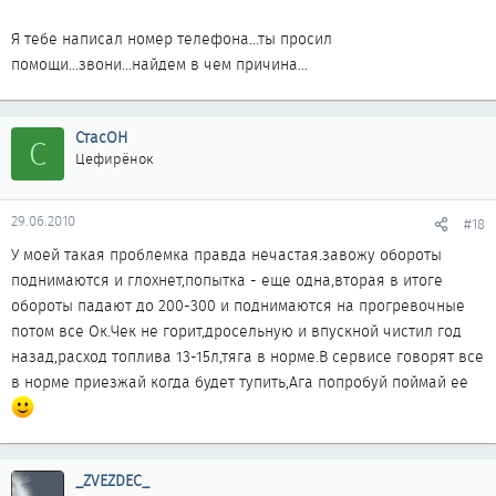
подевалась моя четвертая скорость???
Я тебе написал номер телефона...ты просил
помощи...звони...найдем в чем причина...
СтасОН
С
Цефирёнок
29.06.2010
#18
У моей такая проблемка правда нечастая.завожу обороты
поднимаются и глохнет,попытка - еще одна,вторая в итоге
обороты падают до 200-300 и поднимаются на прогревочные
потом все Ок.Чек не горит,дросельную и впускной чистил год
назад,расход топлива 13-15л,тяга в норме.В сервисе говорят все
в норме приезжай когда будет тупить,Ага попробуй поймай ее
_ZVEZDEC_