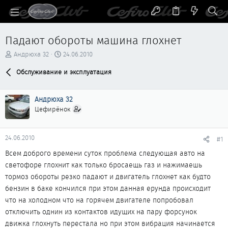
Падают обороты машина глохнет
А
Д
Андрюха 32
24.06.2010
в
а
т
Обслуживание и эксплуатация
т
о
а
р
н
Андрюха 32
т
а
е
ч
Цефирёнок
м
а
ы
л
а
24.06.2010
#1
Всем доброго времени суток проблема следующая авто на
светофоре глохнит как только бросаещь газ и нажимаешь
тормоз обороты резко падают и двигатель глохнет как будто
бензин в баке кончился при этом данная ерунда происходит
что на холодном что на горячем двигателе попробовал
отключить однин из контактов идущих на пару форсунок
движка глохнуть перестала но при этом вибрация начинается