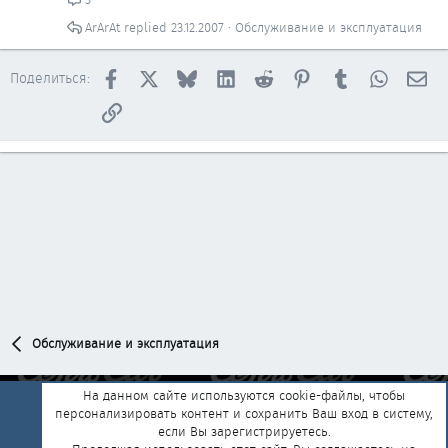
ArArAt
23.12.2007
Обслуживание и эксплуатация
Facebook
X
Bluesky
LinkedIn
Reddit
Pinterest
Tumblr
WhatsAp
Эл
Поделиться:
Ссылка
Обслуживание и эксплуатация
На данном сайте используются cookie-файлы, чтобы
персонализировать контент и сохранить Ваш вход в систему,
Обратная связь
Условия и правила
если Вы зарегистрируетесь.
Политика конфиденциальности
Помощь
Главная
R