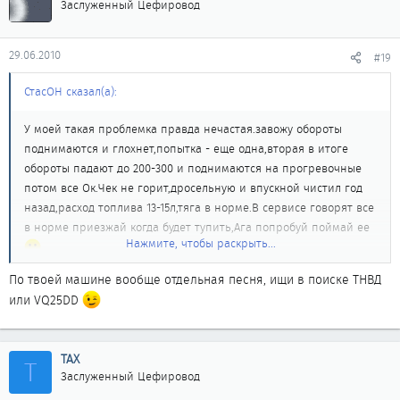
Заслуженный Цефировод
29.06.2010
#19
СтасОН сказал(а):
У моей такая проблемка правда нечастая.завожу обороты
поднимаются и глохнет,попытка - еще одна,вторая в итоге
обороты падают до 200-300 и поднимаются на прогревочные
потом все Ок.Чек не горит,дросельную и впускной чистил год
назад,расход топлива 13-15л,тяга в норме.В сервисе говорят все
в норме приезжай когда будет тупить,Ага попробуй поймай ее
Нажмите, чтобы раскрыть...
По твоей машине вообще отдельная песня, ищи в поиске ТНВД
или VQ25DD
ТАХ
Т
Заслуженный Цефировод