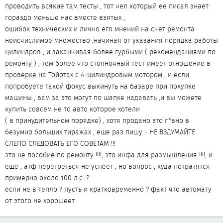
проводить всякие там тесты , тот чел который ее писал знает
гораздо меньше нас вместе взятых ,
ошибок технических и лично его мнений на счет ремонта
неисчислимое множество ,начиная от указания порядка работы
цилиндров , и заканчивая более гурбыми ( рекомендациями по
ремонту ) , тем более что стояночный тест имеет отношение в
проверке на Тойотах с 4-цилиндровым мотором , и если
попробуете такой фокус выкинуть на базаре при покупке
машины , вам за это могут по шапке надавать ,и вы можете
купить совсем не то авто которое хотели
( в принудительном порядке) , хотя продано это г*вно в
безумно больших тиражах , еще раз пишу - НЕ ВЗДУМАЙТЕ
СЛЕПО СЛЕДОВАТЬ ЕГО СОВЕТАМ !!!
это не пособие по ремонту !!!!, это инфа для размышления !!!!, и
еще , атф перегреться не успеет , но вопрос , куда потратятся
примерно около 100 л.с. ?
если не в тепло ? пусть и кратковременно ? факт что автомату
от этого не хорошеет