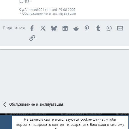
133
Алексей001
29.08.2007
Обслуживание и эксплуатация
Facebook
X
Bluesky
LinkedIn
Reddit
Pinterest
Tumblr
WhatsAp
Эл
Поделиться:
Ссылка
Обслуживание и эксплуатация
На данном сайте используются cookie-файлы, чтобы
персонализировать контент и сохранить Ваш вход в систему,
Обратная связь
Условия и правила