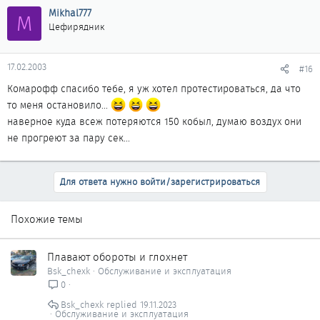
Mikhal777
M
Цефирядник
17.02.2003
#16
Комарофф спасибо тебе, я уж хотел протестироваться, да что
то меня остановило...
наверное куда всеж потеряются 150 кобыл, думаю воздух они
не прогреют за пару сек...
Для ответа нужно войти/зарегистрироваться
Похожие темы
Плавают обороты и глохнет
Bsk_chexk
Обслуживание и эксплуатация
0
Bsk_chexk
19.11.2023
Обслуживание и эксплуатация