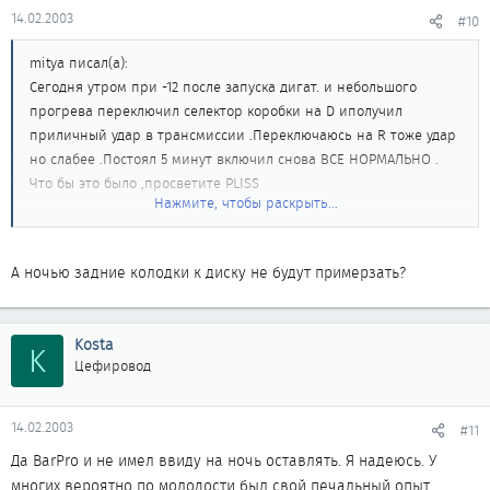
14.02.2003
#10
mitya писал(а):
Сегодня утром при -12 после запуска дигат. и небольшого
прогрева переключил селектор коробки на D иполучил
приличный удар в трансмиссии .Переключаюсь на R тоже удар
но слабее .Постоял 5 минут включил снова ВСЕ НОРМАЛЬНО .
Что бы это было ,просветите PLISS
Нажмите, чтобы раскрыть...
Не надо просто забывать условия - стояночный тормоз - потом
А ночью задние колодки к диску не будут примерзать?
только Паркинг.
И ударов никаких не будет.
Kosta
K
Цефировод
14.02.2003
#11
Да BarPro и не имел ввиду на ночь оставлять. Я надеюсь. У
многих вероятно по молодости был свой печальный опыт