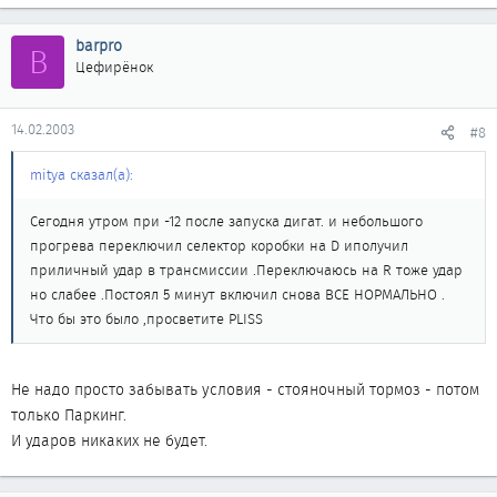
barpro
B
Цефирёнок
14.02.2003
#8
mitya сказал(а):
Сегодня утром при -12 после запуска дигат. и небольшого
прогрева переключил селектор коробки на D иполучил
приличный удар в трансмиссии .Переключаюсь на R тоже удар
но слабее .Постоял 5 минут включил снова ВСЕ НОРМАЛЬНО .
Что бы это было ,просветите PLISS
Не надо просто забывать условия - стояночный тормоз - потом
только Паркинг.
И ударов никаких не будет.