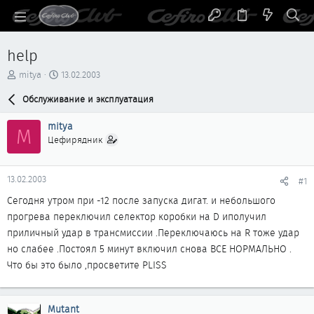
help
А
Д
mitya
13.02.2003
в
а
т
Обслуживание и эксплуатация
т
о
а
р
н
mitya
M
т
а
Цефирядник
е
ч
м
а
ы
л
13.02.2003
#1
а
Сегодня утром при -12 после запуска дигат. и небольшого
прогрева переключил селектор коробки на D иполучил
приличный удар в трансмиссии .Переключаюсь на R тоже удар
но слабее .Постоял 5 минут включил снова ВСЕ НОРМАЛЬНО .
Что бы это было ,просветите PLISS
Mutant