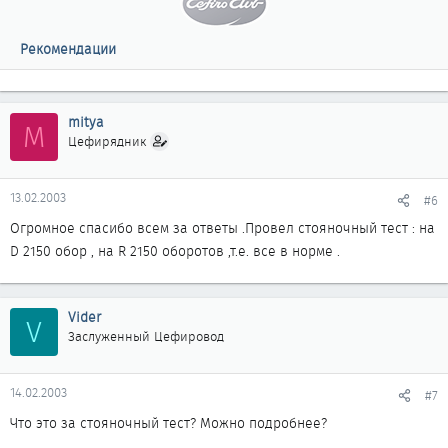
Рекомендации
mitya
M
Цефирядник
13.02.2003
#6
Огромное спасибо всем за ответы .Провел стояночный тест : на
D 2150 обор , на R 2150 оборотов ,т.е. все в норме .
Vider
V
Заслуженный Цефировод
14.02.2003
#7
Что это за стояночный тест? Можно подробнее?