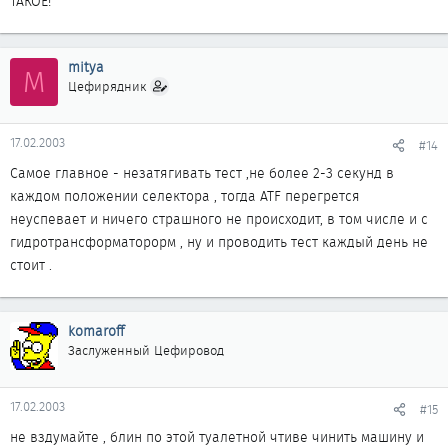
ТАКОЕ!
mitya
M
Цефирядник
17.02.2003
#14
Самое главное - незатягивать тест ,не более 2-3 секунд в
каждом положении селектора , тогда ATF перегрется
неуспевает и ничего страшного не происходит, в том числе и с
гидротрансформаторорм , ну и проводить тест каждый день не
стоит .
komaroff
Заслуженный Цефировод
17.02.2003
#15
не вздумайте , блин по этой туалетной чтиве чинить машину и