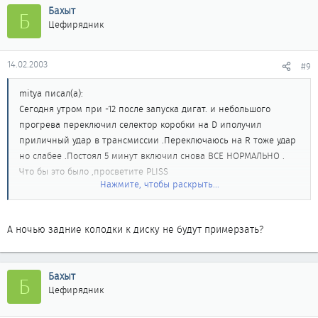
Бахыт
Б
Цефирядник
14.02.2003
#9
mitya писал(а):
Сегодня утром при -12 после запуска дигат. и небольшого
прогрева переключил селектор коробки на D иполучил
приличный удар в трансмиссии .Переключаюсь на R тоже удар
но слабее .Постоял 5 минут включил снова ВСЕ НОРМАЛЬНО .
Что бы это было ,просветите PLISS
Нажмите, чтобы раскрыть...
Не надо просто забывать условия - стояночный тормоз - потом
А ночью задние колодки к диску не будут примерзать?
только Паркинг.
И ударов никаких не будет.
Бахыт
Б
Цефирядник