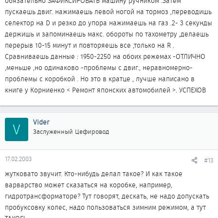
обязательно ЗАФИКСИРОВАТЬ машину ручником .Затем
пускаешь двиг. нажимаешь левой ногой на тормоз ,переводишь
селектор на D и резко до упора нажимаешь на газ .2- 3 секунды
держишь и запоминаешь макс. обороты по тахометру ,делаешь
перерыв 10-15 минут и повторяешь все ,только на R .
Сравниваешь данные : 1950-2250 на обоих режемах -ОТЛИЧНО
,меньше ,но одинаково -проблемы с двиг., неравномерно-
проблемы с коробкой . Но это в кратце , лучше написано в
книге у Корниенко < Ремонт японских автомобилей >. УСПЕХОВ
Vider
V
Заслуженный Цефировод
17.02.2003
#13
жутковато звучит. Кто-нибудь делал такое? И как такое
варварство может сказаться на коробке, например,
гидротрансформаторе? Тут говорят, дескать, не надо допускать
пробуксовку колес, надо пользоваться зимним режимом, а тут