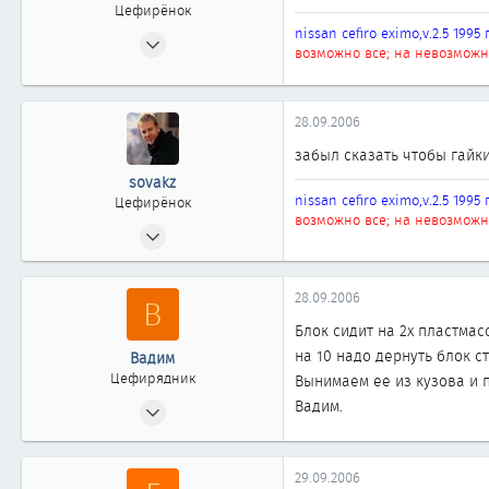
Цефирёнок
nissan cefiro eximo,v.2.5 1995 
12.12.2005
возможно все; на невозможн
32
0
11
28.09.2006
51
забыл сказать чтобы гайки
АЛМАТЫ
sovakz
nissan cefiro eximo,v.2.5 1995 
Цефирёнок
возможно все; на невозможн
12.12.2005
32
0
28.09.2006
В
11
Блок сидит на 2х пластма
51
на 10 надо дернуть блок с
Вадим
АЛМАТЫ
Цефирядник
Вынимаем ее из кузова и 
30.03.2003
Вадим.
100
0
29.09.2006
61