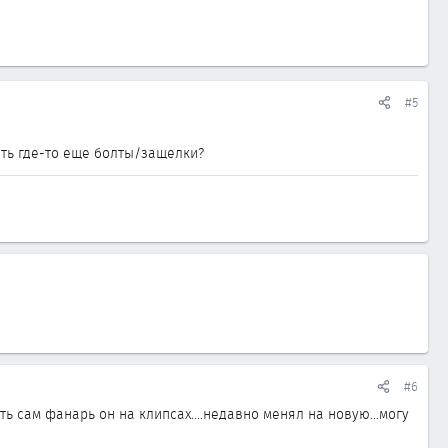
#5
есть где-то еще болты/защелки?
#6
ать сам фанарь он на клипсах....недавно менял на новую...могу