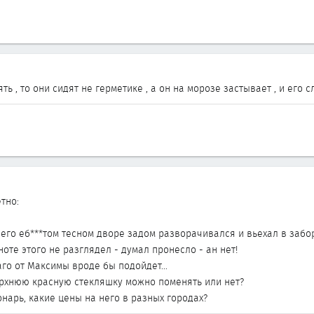
ть , то они сидят не герметике , а он на морозе застывает , и его 
тно:
 его еб***том тесном дворе задом разворачивался и вьехал в забо
ноте этого не разглядел - думал пронесло - ан нет!
аго от Максимы вроде бы подойдет...
ерхнюю красную стекляшку можно поменять или нет?
нарь, какие цены на него в разных городах?