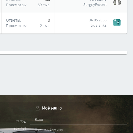
SergeyFavorit
Просмотры
69 тыс.
Ответы
0
04.05.2008
trusishka
Просмотры
2 тыс.
Моё меню
Вход
17 724
367 421
Письмо Админу