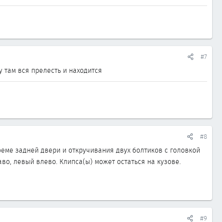
#7
у там вся прелесть и находится
#8
оеме задней двери и откручивания двух болтиков с головкой
во, левый влево. Клипса(ы) может остаться на кузове.
#9