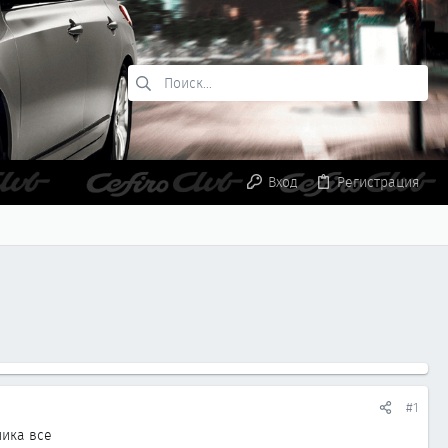
Вход
Регистрация
#1
ника все