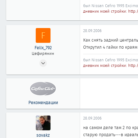
Казахстан, Астана
был Nissan Cefiro 1995 Excimo
дневник моей стройки: http:
28.09.2006
F
Как снять задний централ
Открутил 4 гайки по краям
Felix_792
Цефирянин
был Nissan Cefiro 1995 Excimo
13.01.2006
дневник моей стройки: http:
426
0
361
Казахстан, Астана
Рекомендации
28.09.2006
на самом деле там 2 по кра
старую продать---в идеал
sovakz