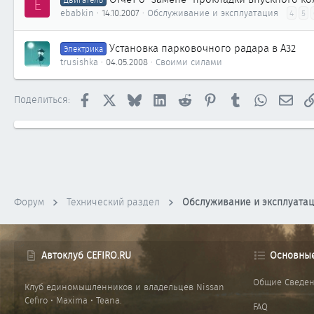
E
ebabkin
14.10.2007
Обслуживание и эксплуатация
4
5
Установка парковочного радара в A32
Электрика
trusishka
04.05.2008
Своими силами
Facebook
X
Bluesky
LinkedIn
Reddit
Pinterest
Tumblr
WhatsApp
Элек
Поделиться:
Форум
Технический раздел
Обслуживание и эксплуата
Автоклуб CEFIRO.RU
Основны
Общие Сведе
Клуб единомышленников и владельцев Nissan
Cefiro • Maxima • Teana.
FAQ