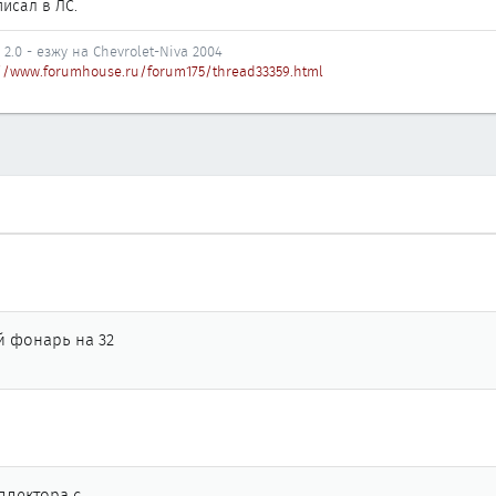
исал в ЛС.
 2.0 - езжу на Chevrolet-Niva 2004
//www.forumhouse.ru/forum175/thread33359.html
й фонарь на 32
ллектора с