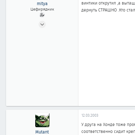
ы
л
винтики открутил ,а вытащ
mitya
а
Цефирядник
дернуть СТРАШНО .Кто ста
11.02.2003
107
0
61
екатеринбург
12.03.2003
У друга на Хонде тоже про
соответственно сидит креп
Mutant