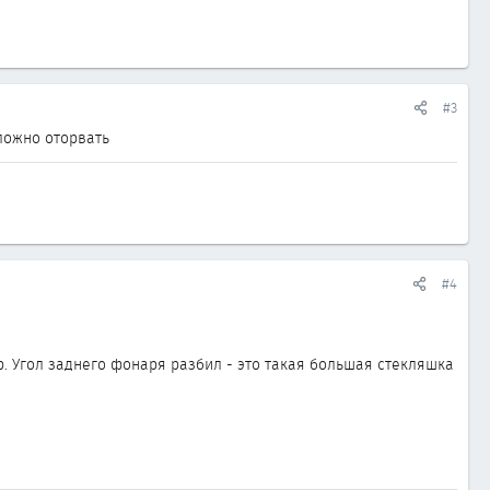
#3
сложно оторвать
#4
р. Угол заднего фонаря разбил - это такая большая стекляшка