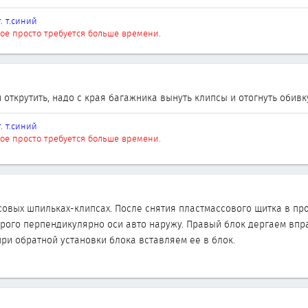
г. т.синий
ое просто требуется больше времени.
 открутить, надо с края багажника вынуть клипсы и отогнуть обивк
г. т.синий
ое просто требуется больше времени.
ссовых шпильках-клипсах. После снятия пластмассового щитка в пр
трого перпендикулярно оси авто наружу. Правый блок дергаем впра
при обратной установки блока вставляем ее в блок.