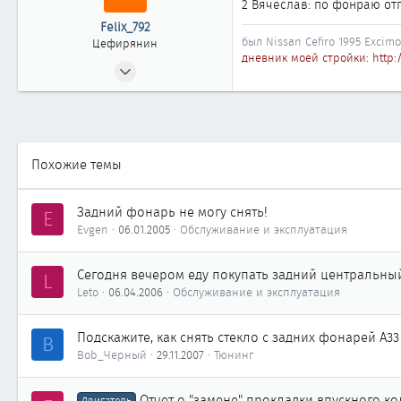
2 Вячеслав: по фонраю отп
Felix_792
был Nissan Cefiro 1995 Excimo
Цефирянин
дневник моей стройки: http:
13.01.2006
426
0
361
Казахстан, Астана
Похожие темы
Задний фонарь не могу снять!
E
Evgen
06.01.2005
Обслуживание и эксплуатация
Сегодня вечером еду покупать задний центральны
L
Leto
06.04.2006
Обслуживание и эксплуатация
Подскажите, как снять стекло с задних фонарей А33
B
Bob_Черный
29.11.2007
Тюнинг
Отчет о "замене" прокладки впускного ко
Двигатель