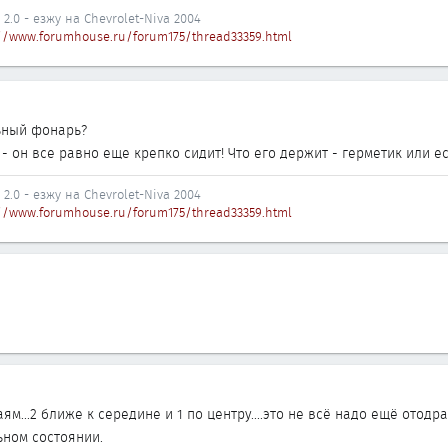
 2.0 - езжу на Chevrolet-Niva 2004
//www.forumhouse.ru/forum175/thread33359.html
ьный фонарь?
 - он все равно еще крепко сидит! Что его держит - герметик или 
 2.0 - езжу на Chevrolet-Niva 2004
//www.forumhouse.ru/forum175/thread33359.html
ям...2 ближе к середине и 1 по центру....это не всё надо ещё отодр
ьном состоянии.