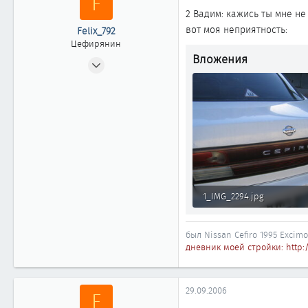
F
2 Вадим: кажись ты мне не 
Москва
вот моя неприятность:
Felix_792
Цефирянин
Вложения
13.01.2006
426
0
361
Казахстан, Астана
1_IMG_2294.jpg
53.7 КБ · Просмотры: 1 319
был Nissan Cefiro 1995 Excimo
дневник моей стройки: http:
29.09.2006
F