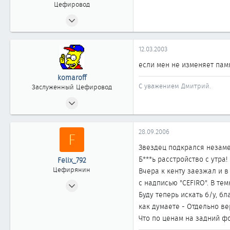
Цефировод
20.05.2002
819
0
12.03.2003
861
если мен не изменяет памя
52
komaroff
г.Сургут Тюменской обл.
С уважением Дмитрий.
Заслуженный Цефировод
31.07.2002
1 522
0
28.09.2006
F
1 861
Звездец подкрался незаме
Владивосток
Б***ь расстройство с утра!
Felix_792
www.vladavto.ru
Цефирянин
Вчера к кенту заезжал и в
13.01.2006
с надписью "CEFIRO". В тем
Буду теперь искать б/у, бл
426
как думаете - Отдельно в
0
Что по ценам на задний фо
361