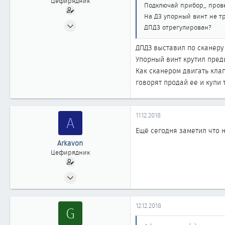
Цефирядник
Подключай прибор,, прове
На ДЗ упорный винт не т
27.10.2018
ДПДЗ отрегулирован?
58
ДПДЗ выставил по сканеру 
0
Упорный винт крутил преды
61
Как сканером двигать клап
говорят продай ее и купи т
11.12.2018
A
Ещё сегодня заметил что 
Arkavon
Цефирядник
27.10.2018
58
0
12.12.2018
G
61