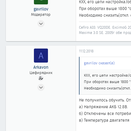
КХХ, его цепи настройка/о
При оборотах выше 1800 "
gavrilov
Модератор
Необходимо снизить(откл.
10.12.2007
Cefiro A33. VQ20DE. ExcimoG 20
3 725
Maxima 3.0 SE. 2005г обе прод
28
1 918
11.12.2018
58
A
Иркутск
gavrilov сказал(а):
Автомобиль
Nissan Maxima A33
Arkavon
Цефирядник
КХХ, его цепи настройка/
При оборотах выше 1800 "
27.10.2018
Необходимо снизить(откл
58
Не получилось обучить. От
0
а) Напряжение АКБ 12.8В.
61
б) Отключены все потреби
в) Температура двигателя 