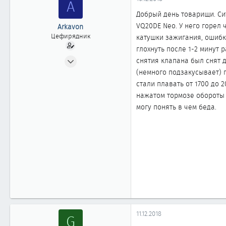
A
ы
л
а
Добрый день товарищи. Си
VQ20DE Neo. У него горел 
Arkavon
Цефирядник
катушки зажигания, ошибк
глохнуть после 1-2 минут 
27.10.2018
снятия клапана был снят 
58
(немного подзакусывает) п
0
стали плавать от 1700 до 
нажатом тормозе обороты 
61
могу понять в чем беда.
11.12.2018
G