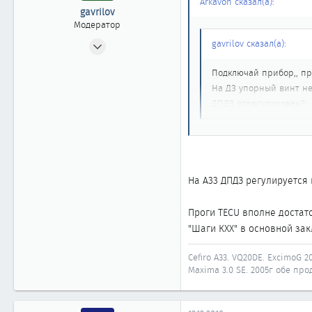
Arkavon сказал(а):
gavrilov
Модератор
10.12.2007
gavrilov сказал(а):
3 725
Подключай прибор,, пр
28
На ДЗ упорный винт не
1 918
ДПДЗ отрегулирован?
58
ДПДЗ выставил по сканеру
Иркутск
Упорный винт крутил пред
Автомобиль
Nissan Maxima A33
Как сканером двигать кла
говорят продай ее и купи 
На А33 ДПДЗ регулируется
Проги TECU вполне достат
"Шаги КХХ" в основной за
Cefiro A33. VQ20DE. ExcimoG 20
Maxima 3.0 SE. 2005г обе прод