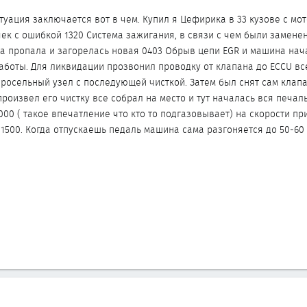
туация заключается вот в чем. Купил я Цефирика в 33 кузове с мо
чек с ошибкой 1320 Система зажигания, в связи с чем были замене
а пропала и загорелась новая 0403 Обрыв цепи EGR и машина нач
работы. Для ликвидации прозвонил проводку от клапана до ECCU вс
дросельный узел с последующей чисткой. Затем был снят сам клап
роизвел его чистку все собрал на место и тут началась вся печал
2000 ( такое впечатление что кто то подгазовывает) на скорости пр
1500. Когда отпускаешь педаль машина сама разгоняется до 50-60 