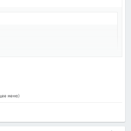
я грешил на катушку.
и нету. Сегодня был в 3-х сервисах там руками разводят и
ющее меню)