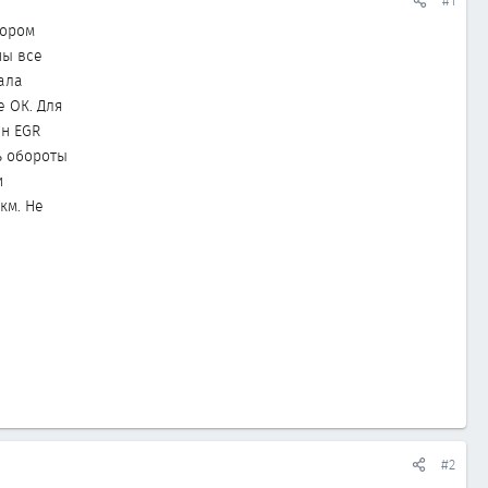
#1
тором
ны все
ала
е ОК. Для
ан EGR
ь обороты
и
км. Не
#2