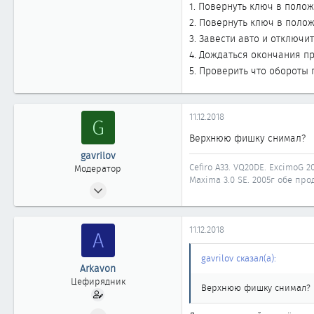
1. Повернуть ключ в полож
2. Повернуть ключ в полож
3. Завести авто и отключит
4. Дождаться окончания п
5. Проверить что обороты 
11.12.2018
G
Верхнюю фишку снимал?
gavrilov
Cefiro A33. VQ20DE. ExcimoG 20
Модератор
Maxima 3.0 SE. 2005г обе прод
10.12.2007
3 725
28
11.12.2018
A
1 918
58
gavrilov сказал(а):
Arkavon
Иркутск
Цефирядник
Верхнюю фишку снимал?
Автомобиль
Nissan Maxima A33
27.10.2018