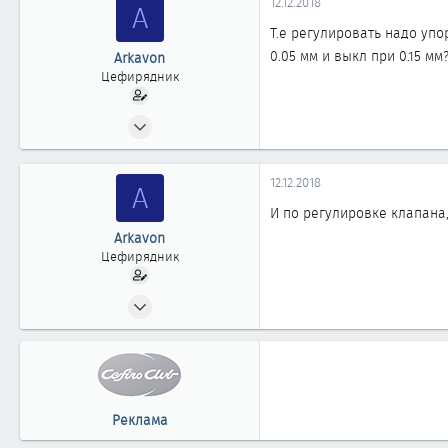
12.12.2018
A
Т.е регулировать надо уп
0.05 мм и выкл при 0.15 м
Arkavon
Цефирядник
27.10.2018
58
0
12.12.2018
A
61
И по регулировке клапана,
Arkavon
Цефирядник
27.10.2018
58
0
61
Реклама