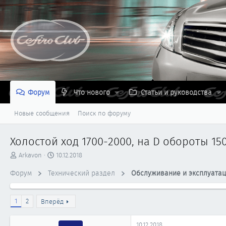
Форум
Что нового
Статьи и руководства
Новые сообщения
Поиск по форуму
Холостой ход 1700-2000, на D обороты 1
А
Д
Arkavon
10.12.2018
в
а
Форум
т
Технический раздел
т
Обслуживание и эксплуата
о
а
р
н
т
а
1
2
Вперёд
е
ч
м
а
10.12.2018