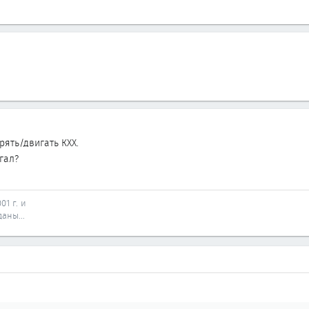
рять/двигать КХХ.
гал?
01 г. и
аны...