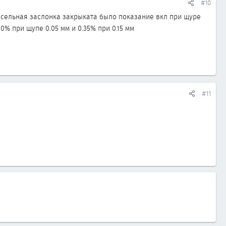
#10
росельная заслонка закрыката было показание вкл при щуре
0% при щупе 0.05 мм и 0.35% при 0.15 мм
#11