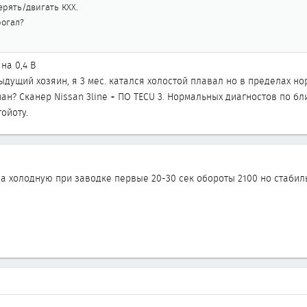
рять/двигать КХХ.
рогал?
на 0,4 В
дущий хозяин, я 3 мес. катался холостой плавал но в пределах но
ан? Сканер Nissan 3line + ПО TECU 3. Нормальных диагностов по бли
ойоту.
на холодную при заводке первые 20-30 сек обороты 2100 но стабил