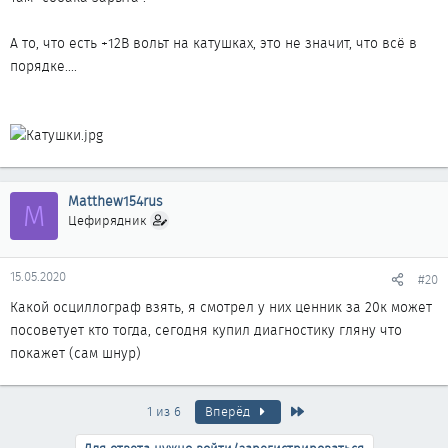
А то, что есть +12В вольт на катушках, это не значит, что всё в
порядке....
Matthew154rus
M
Цефирядник
15.05.2020
#20
Какой осциллограф взять, я смотрел у них ценник за 20к может
посоветует кто тогда, сегодня купил диагностику гляну что
покажет (сам шнур)
Последняя
1 из 6
Вперёд