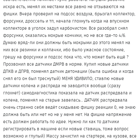
искра есть, менял их местами все равно не отзываются на
фишки. Вчера проверил на подсос воздуха, брызгал коллектор,
форсунки, дроссель и тп, начала глохнуть когда на впускном
коллекторе в уголок задул карбочистом. Все разобрал снял
форсунки, оказались мокрые кончики, но не все где-то 4/6.
Думаю вряд-ли они должны быть мокрыми до этого менял на
них все резинки и колпачки, ибо было ужасное состояние,
грешу на форсунки и подсос пока что, что может быть ещё ?
Прозвонил все датчики ДМРВ в норме. Купил новые датчики
ДПКВ и ДПРВ, поменял датчик детонации (была ошибка и когда
снял его он был треснутый) МЕНЯ УДИВИЛО, ставлю новые
датчики колена и распреда не заводится вообще (сразу
глохнет) самодиагностика показала на датчик распредвала и
колена, поменял на старые завелась... ДАТЧИК распредвала
очень странно себя ведёт скидываю фишку реакции 0, не знаю
должна быть или нет но не у меня нет. На фишке напряжение
есть должен работать по идее. Нужно ли как то датчики
регистрировать в машине если новые ставишь, тоже вопрос
возможно и глупый) Массу зачистил на стартере, на кузове, все