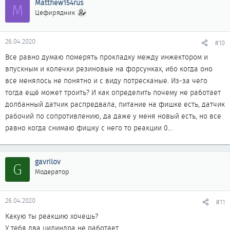
Matthew154rus
M
Цефирядник
26.04.2020
#10
Все равно думаю померять прокладку между инжектором и
впускным и колечки резиновые на форсунках, ибо когда оно
все менялось не понятно и с виду потресканые. Из-за чего
тогда ещё может троить? И как определить почему не работает
долбанный датчик распредвала, питание на фишке есть, датчик
рабочий по сопротивлению, да даже у меня новый есть, но все
равно когда снимаю фишку с него то реакции 0...
gavrilov
G
Модератор
26.04.2020
#11
Какую ты реакцию хочешь?
У тебя два цилиндра не работает...