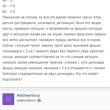
4й - 12
5й - 11.5
6й - 11.5
Показания не плохие, за все это время поменял свечи, блок,
датчик распредвала, коленвала, детонации. Зачистил везде
массы, проверил катушки, и напряжение на фишках которые
идут к катушкам, везде как на акуме, промыл форсунки лавром,
все четко распыляют, проверил преды, релюхи все в норме.
Сейчас ситуация такая, завожу троит дико, вынимаю фишки
поочередно с 2,4,6 ( первого ряда) Без первого ряда работает
лучше, реакции соответственно на то что снимаю катушки
никакой, кроме уменьшения троения, снимаю с 1ого цилиндра
фишку реакции никакой, начинаю с 3 и 6 отзывается и глохнет.
Работает следовательно на двух цилиндрах. Кто что может
подсказать?
Matthew154rus
M
Цефирядник