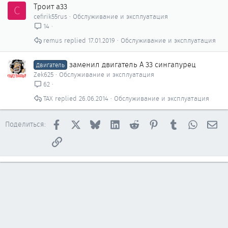
Троит a33
C
cefirik55rus
Обслуживание и эксплуатация
14
remus
17.01.2019
Обслуживание и эксплуатация
заменил двигатель А 33 сингапурец
Двигатель
Zek625
Обслуживание и эксплуатация
62
ТАХ
26.06.2014
Обслуживание и эксплуатация
Facebook
X
Bluesky
LinkedIn
Reddit
Pinterest
Tumblr
WhatsAp
Эл
Поделиться:
Ссылка