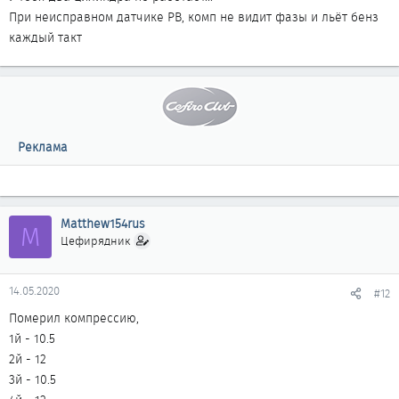
При неисправном датчике РВ, комп не видит фазы и льёт бенз
каждый такт
Реклама
Matthew154rus
M
Цефирядник
14.05.2020
#12
Померил компрессию,
1й - 10.5
2й - 12
3й - 10.5