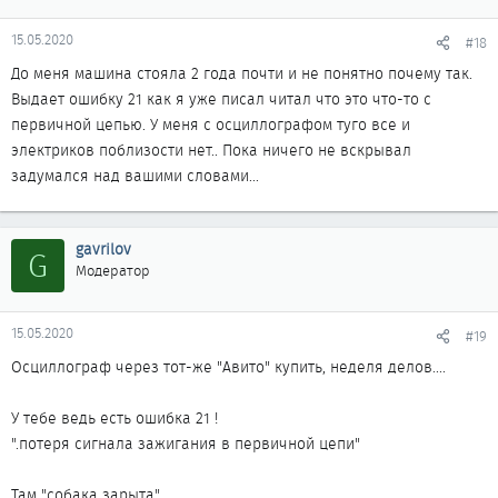
15.05.2020
#18
До меня машина стояла 2 года почти и не понятно почему так.
Выдает ошибку 21 как я уже писал читал что это что-то с
первичной цепью. У меня с осциллографом туго все и
электриков поблизости нет.. Пока ничего не вскрывал
задумался над вашими словами...
gavrilov
G
Модератор
15.05.2020
#19
Осциллограф через тот-же "Авито" купить, неделя делов....
У тебе ведь есть ошибка 21 !
".потеря сигнала зажигания в первичной цепи"
Там "собака зарыта".