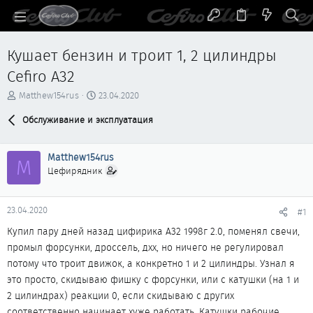
Кушает бензин и троит 1, 2 цилиндры
Cefiro A32
А
Д
Matthew154rus
23.04.2020
в
а
т
Обслуживание и эксплуатация
т
о
а
р
н
Matthew154rus
т
а
M
е
ч
Цефирядник
м
а
ы
л
а
23.04.2020
#1
Купил пару дней назад цифирика А32 1998г 2.0, поменял свечи,
промыл форсунки, дроссель, дхх, но ничего не регулировал
потому что троит движок, а конкретно 1 и 2 цилиндры. Узнал я
это просто, скидываю фишку с форсунки, или с катушки (на 1 и
2 цилиндрах) реакции 0, если скидываю с других
соответственно начинает хуже работать. Катушки рабочие