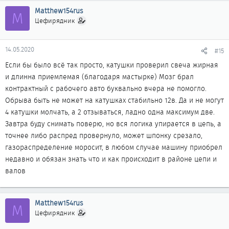
Matthew154rus
M
Цефирядник
14.05.2020
#15
Если бы было всё так просто, катушки проверил свеча жирная
и длинна приемлемая (благодаря мастырке) Мозг брал
контрактный с рабочего авто буквально вчера не помогло.
Обрыва быть не может на катушках стабильно 12в. Да и не могут
4 катушки молчать, а 2 отзываться, ладно одна максимум две.
Завтра буду снимать поверю, но вся логика упирается в цепь, а
точнее либо распред провернуло, может шпонку срезало,
газораспределение моросит, в любом случае машину приобрел
недавно и обязан знать что и как происходит в районе цепи и
валов
Matthew154rus
M
Цефирядник