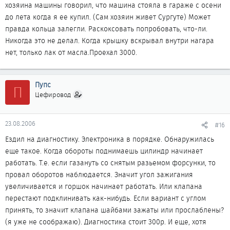
хозяина машины говорил, что машина стояла в гараже с осени
до лета когда я ее купил. (Сам хозяин живет Сургуте) Может
правда кольца залегли. Раскоксовать попробовать, что-ли.
Никогда это не делал. Когда крышку вскрывал внутри нагара
нет, только лак от масла.Проехал 3000.
Пупс
П
Цефировод
23.08.2006
#16
Ездил на диагностику. Электроника в порядке. Обнаружилась
еще такое. Когда обороты поднимаешь цилиндр начинает
работать. Т.е. если газануть со снятым разьемом форсунки, то
провал оборотов наблюдается. Значит угол зажигания
увеличивается и горшок начинает работать. Или клапана
перестают подклинивать как-нибудь. Если вариант с углом
принять, то значит клапана шайбами зажаты или прослаблены?
(я уже не соображаю). Диагностика стоит 300р. И еще, хотя