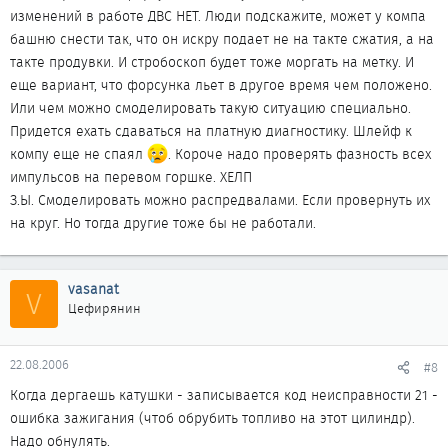
изменений в работе ДВС НЕТ. Люди подскажите, может у компа
башню снести так, что он искру подает не на такте сжатия, а на
такте продувки. И стробоскоп будет тоже моргать на метку. И
еще вариант, что форсунка льет в другое время чем положено.
Или чем можно смоделировать такую ситуацию специально.
Придется ехать сдаваться на платную диагностику. Шлейф к
компу еще не спаял
. Короче надо проверять фазность всех
импульсов на перевом горшке. ХЕЛП
З.Ы. Смоделировать можно распредвалами. Если провернуть их
на круг. Но тогда другие тоже бы не работали.
vasanat
V
Цефирянин
22.08.2006
#8
Когда дергаешь катушки - записывается код неисправности 21 -
ошибка зажигания (чтоб обрубить топливо на этот цилиндр).
Надо обнулять.