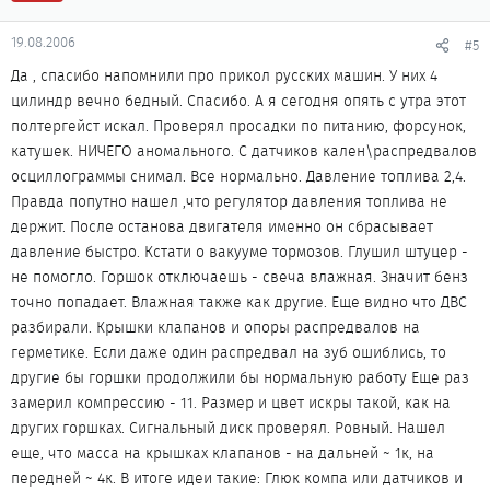
19.08.2006
#5
Да , спасибо напомнили про прикол русских машин. У них 4
цилиндр вечно бедный. Спасибо. А я сегодня опять с утра этот
полтергейст искал. Проверял просадки по питанию, форсунок,
катушек. НИЧЕГО аномального. С датчиков кален\распредвалов
осциллограммы снимал. Все нормально. Давление топлива 2,4.
Правда попутно нашел ,что регулятор давления топлива не
держит. После останова двигателя именно он сбрасывает
давление быстро. Кстати о вакууме тормозов. Глушил штуцер -
не помогло. Горшок отключаешь - свеча влажная. Значит бенз
точно попадает. Влажная также как другие. Еще видно что ДВС
разбирали. Крышки клапанов и опоры распредвалов на
герметике. Если даже один распредвал на зуб ошиблись, то
другие бы горшки продолжили бы нормальную работу Еще раз
замерил компрессию - 11. Размер и цвет искры такой, как на
других горшках. Сигнальный диск проверял. Ровный. Нашел
еще, что масса на крышках клапанов - на дальней ~ 1к, на
передней ~ 4к. В итоге идеи такие: Глюк компа или датчиков и