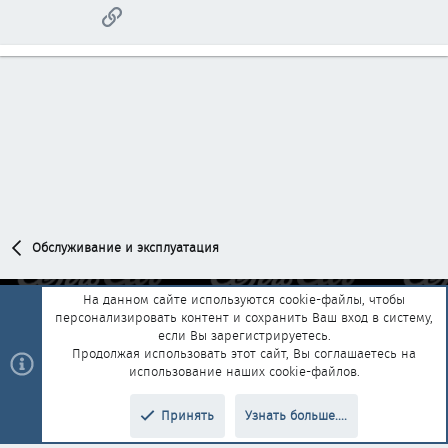
Ссылка
Обслуживание и эксплуатация
На данном сайте используются cookie-файлы, чтобы
персонализировать контент и сохранить Ваш вход в систему,
Обратная связь
Условия и правила
если Вы зарегистрируетесь.
Политика конфиденциальности
Помощь
Главная
R
Продолжая использовать этот сайт, Вы соглашаетесь на
S
использование наших cookie-файлов.
S
®
Community platform by XenForo
© 2010-2025 XenForo Ltd.
|
Style and
Принять
Узнать больше....
®
add-ons by ThemeHouse
Перевод от Jumuro
Верх
Низ