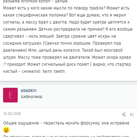
разьема иголкой колол - целые.
Может есть у кого какие мысли по поводу трабла? Может есть
какая специфическая поломка? Вот еще думаю, что я мерил
сигналы, а массу брал с двигла. Надо будет завтра цеплятся к
самим разьемам. Датчик распредвала не причем? Я его вообще
сдергивал - ноль эмоций. Завтра сравню цвет искры на
соседних катушках. (Свечки точно хорошие. Проверял под
давлением) Мля, целый день копался. Такой был мозговой
штурм. Массу тоже проверял на двигателе. Может искра криво
:? приходит. Может сигнальный диск помят ( видно, что стартер
чистый - снимали). Хелп :teeth:
ebabkin
E
Цефировод
18.08.2006
#2
Общее ощущение - перестань мучить форсунку, она исправна