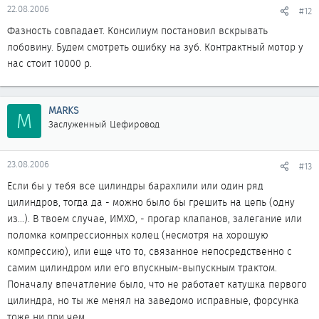
22.08.2006
#12
Фазность совпадает. Консилиум постановил вскрывать
лобовину. Будем смотреть ошибку на зуб. Контрактный мотор у
нас стоит 10000 р.
MARKS
M
Заслуженный Цефировод
23.08.2006
#13
Если бы у тебя все цилиндры барахлили или один ряд
цилиндров, тогда да - можно было бы грешить на цепь (одну
из...). В твоем случае, ИМХО, - прогар клапанов, залегание или
поломка компрессионных колец (несмотря на хорошую
компрессию), или еще что то, связанное непосредственно с
самим цилиндром или его впускным-выпускным трактом.
Поначалу впечатление было, что не работает катушка первого
цилиндра, но ты же менял на заведомо исправные, форсунка
тоже ни при чем.