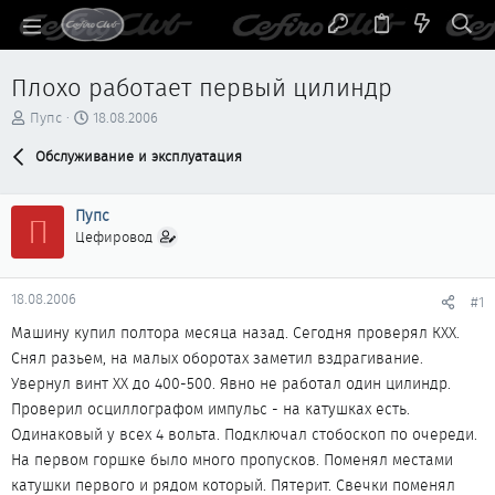
Плохо работает первый цилиндр
А
Д
Пупс
18.08.2006
в
а
т
Обслуживание и эксплуатация
т
о
а
р
н
Пупс
т
а
П
е
ч
Цефировод
м
а
ы
л
а
18.08.2006
#1
Машину купил полтора месяца назад. Сегодня проверял КХХ.
Снял разьем, на малых оборотах заметил вздрагивание.
Увернул винт ХХ до 400-500. Явно не работал один цилиндр.
Проверил осциллографом импульс - на катушках есть.
Одинаковый у всех 4 вольта. Подключал стобоскоп по очереди.
На первом горшке было много пропусков. Поменял местами
катушки первого и рядом который. Пятерит. Свечки поменял