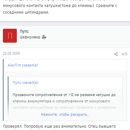
минусового контакта катушки(тоже до клеммы). Сравните с
соседними цилиндрами.
Пупс
П
Цефировод
23.08.2006
#15
AlexTim сказал(а):
Пупс сказал(а):
Прозвоните сопротивление от +12 на разъеме катушки до
клеммы аккумулятора и сопротивление от минусового
контакта катушки(тоже до клеммы). Сравните с соседними
цилиндрами.
Нажмите, чтобы раскрыть...
Нажмите, чтобы раскрыть...
Проверял. Попробую еще раз внимательно. Отец бывшего