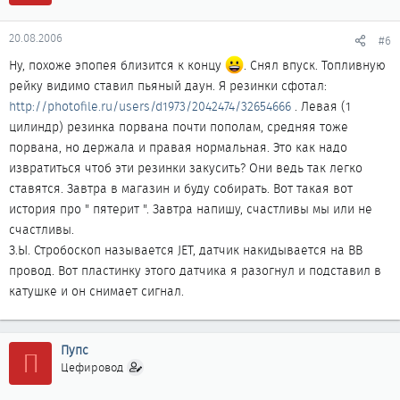
20.08.2006
#6
Ну, похоже эпопея близится к концу
. Снял впуск. Топливную
рейку видимо ставил пьяный даун. Я резинки сфотал:
http://photofile.ru/users/d1973/2042474/32654666
. Левая (1
цилиндр) резинка порвана почти пополам, средняя тоже
порвана, но держала и правая нормальная. Это как надо
извратиться чтоб эти резинки закусить? Они ведь так легко
ставятся. Завтра в магазин и буду собирать. Вот такая вот
история про " пятерит ". Завтра напишу, счастливы мы или не
счастливы.
З.Ы. Стробоскоп называется JET, датчик накидывается на ВВ
провод. Вот пластинку этого датчика я разогнул и подставил в
катушке и он снимает сигнал.
Пупс
П
Цефировод