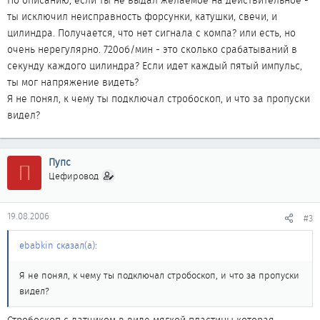
По описанию, если ты не выдал желаемое на действительное -
ты исключил неисправность форсунки, катушки, свечи, и
цилиндра. Получается, что нет сигнала с компа? или есть, но
очень нерегулярно. 720об/мин - это сколько срабатываний в
секунду каждого цилиндра? Если идет каждый пятый импульс,
ты мог напряжение видеть?
Я не понял, к чему ты подключал стробоскоп, и что за пропуски
видел?
Пупс
П
Цефировод
19.08.2006
#3
ebabkin сказал(а):
Я не понял, к чему ты подключал стробоскоп, и что за пропуски
видел?