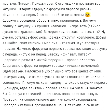
местами. Пятерит. Приехал друг. С его машины поставил все
катушки. Пятерит. Сдернул c форсунки первого разьем.
Изменения на первый взгляд вообще не заметны
. .
Сдернул с соседней, обороты явно провалились. Воткнул
свечку в катушку и к крышке клапанов - искра есть (сейчас
думаю что красноватая). Замерил компрессию на всех 11-12. Ну
думаю, осталась форсунка. Кое-как открутил крепление. Добыл
ее шайтанским ключом. Была очень грязная. В ультразвуке
промыл. На место форсунки первого горшка поставил форсунку
с переда. Чистую на перед. Завожу - фиг вам. Пятерит.
Сдергиваю разьем с мытой форсунки - провал оборотов.
Сдергиваю с форс. на первом горшке - никаких изменений.
Одел разьем. Палочкой в ухо слышно, что все щелкают. Мля.
Померил импульс на форсунках. На всех одинаковые. Собрали
совещание. Плюнул на комп, сдернул штекер с катушки первого
цилиндра, едва заметный провал. Если б не знал, не заметил
бы. Сдернул с соседней - двигатель попытался заглохнуть.
Проверил на сопротивление датчики колен\распредвала.
Провода к катушке прозванивал. Но не от компа, а см.10 от