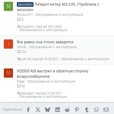
Пятерит мотор А33 2.0G /Проблема с
М
Двигатель
запуском
Михаил211
Обслуживание и эксплуатация
8
Vvasanin
06.11.2023
Обслуживание и эксплуатация
Все равно она плохо заводится
J
JohnAl
Обслуживание и эксплуатация
134
JohnAl
16.02.2017
Обслуживание и эксплуатация
VQ25DD A33 выстрел в обратную сторону
M
воздухозаборника
Mega
Обслуживание и эксплуатация
26
Baralgin
27.09.2011
Обслуживание и эксплуатация
Facebook
X
Bluesky
LinkedIn
Reddit
Pinterest
Tumblr
WhatsAp
Эл
Поделиться: