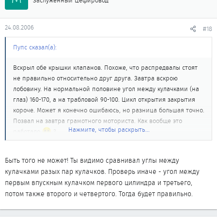
Заслуженный Цефировод
24.08.2006
#18
Пупс сказал(а):
Вскрыл обе крышки клапанов. Похоже, что распредвалы стоят
не правильно относительно друг друга. Завтра вскрою
лобовину. На нормальной половине угол между кулачками (на
глаз) 160-170, а на трабловой 90-100. Цикл открытия закрытия
короче. Может я конечно ошибаюсь, но разница большая точно.
Позвал на завтра грамотного моториста. Как вообще это
Нажмите, чтобы раскрыть...
работало
?
Быть того не может! Ты видимо сравнивал углы между
кулачками разых пар кулачков. Проверь иначе - угол между
первым впускным кулачком первого цилиндра и третьего,
потом также второго и четвертого. Тогда будет правильно.