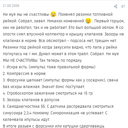
21.08.2006
#7
Ни муя мы не счастливы
. Поменял резинки топливной
рейкой. Собрал, завел. Никаких изменений
. Первый горшок,
как не работал, так и не работает. Ето был большой облом. Я со
злости снял впускной коллектор и крышку клапанов. Зазоры на
клапанах в норме. Все обсмотрел - подсоса нет, трещин нет.
Резинки под рейкой когда закусили видно, что лапа у рейки
погнулась на 1 мм. Думал может в этом трабл. Собрал. Ни муя
МЫ НЕ СЧАСТЛИВЫ. Так теперь по порядку.
1. Искра есть. (импульс тоже правильной формы)
2. Компрессия в норме.
3. Форсунка щелкает (импульс формы как у соседних), свеча
без искры влажная. Значит бэнс поступает.
4. Стробоскопом зажигание смотриться на 15 гр.
5. Зазоры клапанов в допуске.
6. Самодиагностика 55. С датчика распредвала смотриться
синусоида 2,3,4 помоему. Синхронизация не успевает. С
каленвала ипульсы идут.
В итоге разьем с форсунки или катушки сдергиваешь