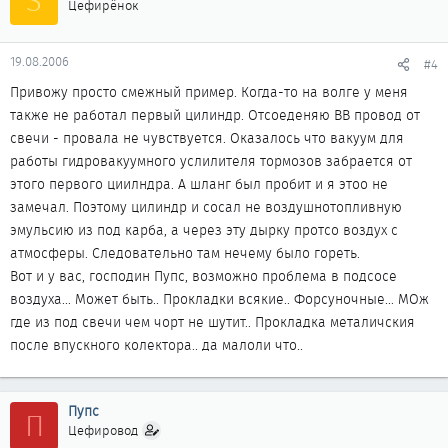
S
Цефирёнок
19.08.2006
#4
Привожу просто смежный пример. Когда-то на волге у меня
также не работал первый цилиндр. Отсоеденяю ВВ провод от
свечи - провала не чувствуется. Оказалось что вакуум для
работы гидровакуумного услилителя тормозов забрается от
этого первого циилндра. А шланг был пробит и я этоо не
замечал. Поэтому цилиндр и сосал не воздушнотопливную
эмульсию из под карба, а через эту дырку протсо воздух с
атмосферы. Следовательно там нечему было гореть.
Вот и у вас, господин Пупс, возможно проблема в подсосе
воздуха... Может быть.. Прокладки всякие.. Форсуночные... МОж
где из под свечи чем чорт не шутит.. Прокладка металичския
после впускного колектора.. да малоли что..
Пупс
П
Цефировод