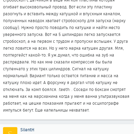
Стробоскоп с датчиком в виде мягкой пластины которая
огибает высоковольный провод. Вот если эту пластину
разогнуть и вставить между катушкой и впускным каналом,
полученных наводок хватает стробоскопу для запуска (марку
сообщу). Нужно просто поводить по катушке и найти место
уверенного запуска. Вот на 5 цилиндрах легко запускается
стробоскоп, а на первом с трудом и пропуски вспышек. У друга
легко ловится на всех. Но у него марка катушек другая. Мля,
полтергейст какой-то. Я уж думал, что ошибка на зуб на
распредвале. Но как мне сказали компрессия бы была
ступенчато у этих трех цилиндров. Сигнал на катушку
нормальный. Вариант только остается питание и масса на
катушку плохо идет. А форсунку я дергал чтоб катушку не
отключать. За комп боялся. :teeth: . Соседи по боксам смотрят
на меня как на марсианина когда у меня ванна ультразвуковая
работает, на цешке показания прыгают и на осцилографе
импулься бегут. Еще капельницы нехватает.
SilentH