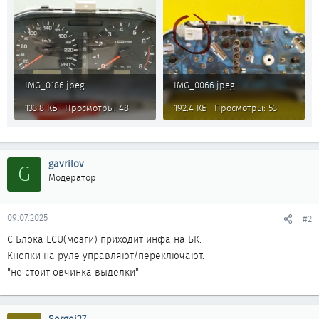
IMG_0186.jpeg
IMG_0066.jpeg
133.8 КБ · Просмотры: 48
192.4 КБ · Просмотры: 53
gavrilov
G
Модератор
09.07.2025
#2
С Блока ECU(мозги) приходит инфа на БК.
Кнопки на руле управляют/переключают.
"не стоит овчинка выделки"
Sergei27