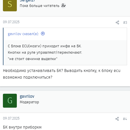
S
Пока больше читатель
09.07.2025
#3
gavrilov сказал(а):
С Блока ECU(мозги) приходит инфа на БК.
Кнопки на руле управляют/переключают.
"не стоит овчинка выделки"
Необходимо устанавливать БК? Выводить кнопку, к блоку ecu
возможно подключиться?
gavrilov
G
Модератор
09.07.2025
#4
БК внутри приборкм