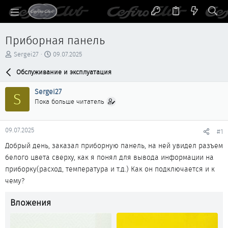
Приборная панель
А
Д
Sergei27
09.07.2025
в
а
т
Обслуживание и эксплуатация
т
о
а
р
н
Sergei27
S
т
а
Пока больше читатель
е
ч
м
а
ы
л
09.07.2025
#1
а
Добрый день, заказал приборную панель, на ней увидел разъем
белого цвета сверху, как я понял для вывода информации на
приборку(расход, температура и т.д.) Как он подключается и к
чему?
Вложения