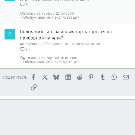
8
Cefiro 56
22.09.2009
Обслуживание и эксплуатация
Подскажите, что за индикатор загорелся на
A
приборной панели?
Anonymous
Обслуживание и эксплуатация
9
Слава Н-ск
16.10.2006
Обслуживание и эксплуатация
Facebook
X
Bluesky
LinkedIn
Reddit
Pinterest
Tumblr
WhatsAp
Эл
Поделиться:
Ссылка