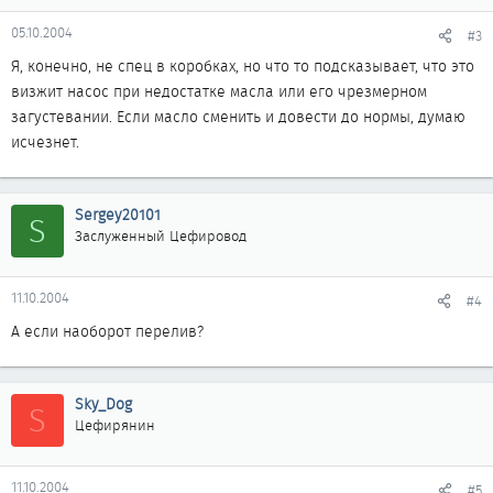
05.10.2004
#3
Я, конечно, не спец в коробках, но что то подсказывает, что это
визжит насос при недостатке масла или его чрезмерном
загустевании. Если масло сменить и довести до нормы, думаю
исчезнет.
Sergey20101
S
Заслуженный Цефировод
11.10.2004
#4
А если наоборот перелив?
Sky_Dog
S
Цефирянин
11.10.2004
#5