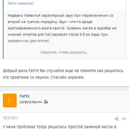
FatYx сказал(а):
Недавно появился характерный звук при переключении со
второй на третью передачу. Звук - что-то вроде
кратковременного визга-свиста. Уровень масла в коробке на
нижней отметке для hot (замерял после 3-5 км езды при
заведенном двигателе).
Нажмите, чтобы раскрыть...
Вопрос к многоуважаемой конференции заключается вот в чем
- стоит ли мне попробовать просто заменить масло в АКПП и
посмотреть, исправится ли ситуация, или сразу в сервис ехать,
Добрый день FatYx! Вы случайно ещё не помните как решилась
чтобы разбирали и смотрели?
эта проблема со звуком. Спасибо заранее.
Заранее премного благодарен.
FatYx
F
Цефирядник
10.10.2011
#7
У меня проблема тогда решилась простой заменой масла в