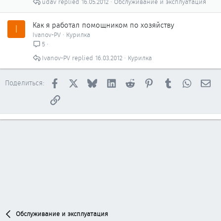
udav
16.05.2012
Обслуживание и эксплуатация
Как я работал помощником по хозяйству
I
Ivanov-PV
Курилка
5
Ivanov-PV
16.03.2012
Курилка
Facebook
X
Bluesky
LinkedIn
Reddit
Pinterest
Tumblr
WhatsAp
Эл
Поделиться:
Ссылка
Обслуживание и эксплуатация