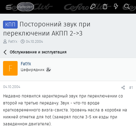
Посторонний звук при
КПП
переключении АКПП 2->3
А
Д
FatYx
04.10.2004
в
а
т
Обслуживание и эксплуатация
т
о
а
р
н
FatYx
F
т
а
Цефирядник
е
ч
м
а
ы
л
04.10.2004
#1
а
Недавно появился характерный звук при переключении со
второй на третью передачу. Звук - что-то вроде
кратковременного визга-свиста. Уровень масла в коробке на
нижней отметке для hot (замерял после 3-5 км езды при
заведенном двигателе).