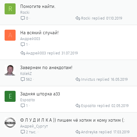
Помогите найти.
R
Rocki
Rocki
01.10.2019
0
На всякий случай!
А
Андрей003
1
Андрей003
31.07.2019
Завернем по анекдотам!
KolekZ
Invictus
16.05.2019
562
Задняя шторка а33
E
Espozito
Espozito
02.05.2019
1
Ф Л У Д И Л К А )) пишем чё хотим и кому хотим (:
Андрей_Сургут
Andreyka
17.03.2019
2 тыс.