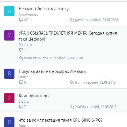
Не смог обогнать десятку!
A
Anonymous
gavrilov
01.07.2018
47
УРА!!! СБЫЛАСЬ ТРЕХЛЕТНЯЯ МЕЧТА! Сегодня купил
M
таки Цефиру!
Maestro
13
IvanPetrovich1111
02.06.2018
Покупка авто на номерах Абхазии.
R
Ronin
Ronin
02.05.2018
0
Клин двигателя
2
2laCity
2laCity
02.05.2018
7
Что за комлпектация такая CRUISING S-PG?
R
Ronin