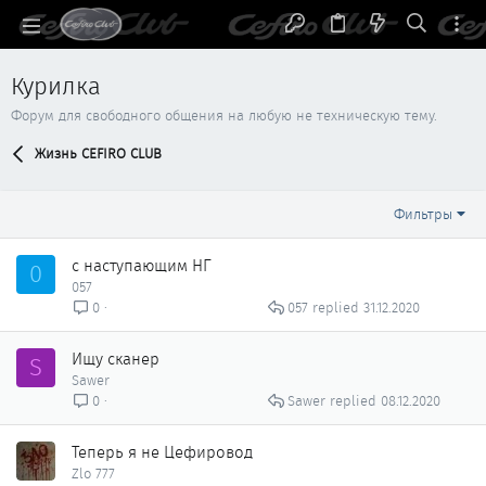
Курилка
Форум для свободного общения на любую не техническую тему.
Жизнь CEFIRO CLUB
Фильтры
с наступающим НГ
0
057
057
31.12.2020
0
Ищу сканер
S
Sawer
Sawer
08.12.2020
0
Теперь я не Цефировод
Zlo 777