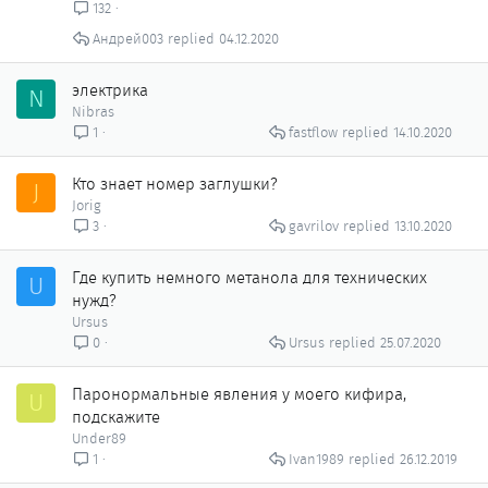
132
Андрей003
04.12.2020
электрика
N
Nibras
fastflow
14.10.2020
1
Кто знает номер заглушки?
J
Jorig
gavrilov
13.10.2020
3
Где купить немного метанола для технических
U
нужд?
Ursus
Ursus
25.07.2020
0
Паронормальные явления у моего кифира,
U
подскажите
Under89
Ivan1989
26.12.2019
1