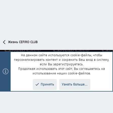
Жизнь CEFIRO CLUB
На данном сайте используются cookie-файлы, чтобы
персонализировать контент и сохранить Ваш вход в систему,
Обратная связь
Условия и правила
если Вы зарегистрируетесь.
Политика конфиденциальности
Помощь
Главная
R
Продолжая использовать этот сайт, Вы соглашаетесь на
S
использование наших cookie-файлов.
S
®
Community platform by XenForo
© 2010-2025 XenForo Ltd.
|
Style and
Принять
Узнать больше....
®
add-ons by ThemeHouse
Перевод от Jumuro
Верх
Низ