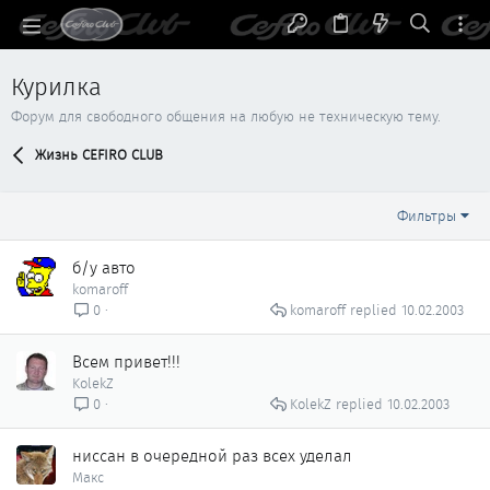
Курилка
Форум для свободного общения на любую не техническую тему.
Жизнь CEFIRO CLUB
Фильтры
б/у авто
komaroff
komaroff
10.02.2003
0
Всем привет!!!
KolekZ
KolekZ
10.02.2003
0
ниссан в очередной раз всех уделал
Макс