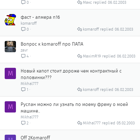
Макс
06.02.2003
0
фаст - алмера n16
komaroff
komaroff
06.02.2003
0
Вопрос к komaroff про ПАПА
zavr
MaximR19
06.02.2003
4
Новый капот стоит дороже чем контрактный с
M
половинки???
Mikhal777
komaroff
06.02.2003
1
Руслан можно ли узнать по моему фрему о моей
M
машине..
Mikhal777
Mikhal777
05.02.2003
2
Off 2Komaroff