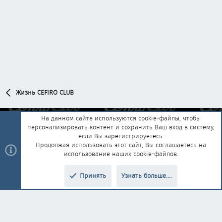
Жизнь CEFIRO CLUB
На данном сайте используются cookie-файлы, чтобы
персонализировать контент и сохранить Ваш вход в систему,
Обратная связь
Условия и правила
если Вы зарегистрируетесь.
Политика конфиденциальности
Помощь
Главная
R
Продолжая использовать этот сайт, Вы соглашаетесь на
S
использование наших cookie-файлов.
S
®
Community platform by XenForo
© 2010-2025 XenForo Ltd.
|
Style and
Принять
Узнать больше....
®
add-ons by ThemeHouse
Перевод от Jumuro
Верх
Низ