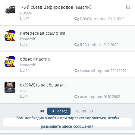
О
1-ый съезд Цефироводов (мысли)
п
DOSON
р
DOSON
20.12.2002
17
о
с
интересная ссылочка
komaroff
RSD
19.12.2002
4
обвес пластик
komaroff
komaroff
20.11.2002
2
ох%%%ть как бывает ...
zavr
osim
16.10.2002
5
Первый
Назад
168 из 168
Вам необходимо войти или зарегистрироваться, чтобы
размещать здесь сообщения.