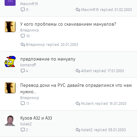
M
MaximR19
MaximR19
01.02.2003
0
У кого проблемы со скачиванием мануалов?
Владимир
10
Владимир
20.01.2003
предложение по мануалу
komaroff
Albert
17.01.2003
4
Перевод доки на РУС: давайте определимся что нам
нужно...
Владимир
Mutant
16.01.2003
11
Кузов А32 и А33
KolekZ
KolekZ
05.01.2003
2