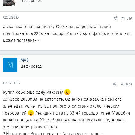
Цефирёнок
02.12.2015
#7 619
а сколько отдал за чистку КХХ? Еще вопрос кто ставил
подогреватель 220в на цефиро ? есть у кого фото отчет или кто
может поставить ?
MVS
M
Цефировод
07.02.2016
#7 620
Купил себе еще одну максиму
33 кузов 2003г 3л на автомате. Однако моя арабка намного
злее едет, может из-за полного отсутствия экологических
требований
Реакция на газ у 33-ей гораздо тупее. У арабки
конечно еще и на 20л.с. больше и весь двигатель в идеале, а
эту еще перетряхнуть надо.
З.Ы. так и не сбылась мечта о 3л на ручке, старею...