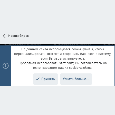
Новосибирск
На данном сайте используются cookie-файлы, чтобы
персонализировать контент и сохранить Ваш вход в систему,
Обратная связь
Условия и правила
если Вы зарегистрируетесь.
Политика конфиденциальности
Помощь
Главная
R
Продолжая использовать этот сайт, Вы соглашаетесь на
S
использование наших cookie-файлов.
S
®
Community platform by XenForo
© 2010-2025 XenForo Ltd.
|
Style and
Принять
Узнать больше....
®
add-ons by ThemeHouse
Перевод от Jumuro
Верх
Низ