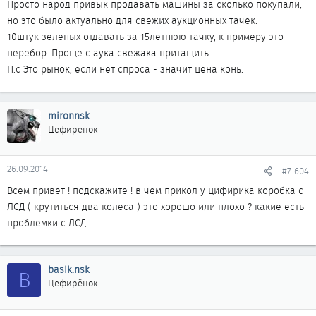
Просто народ привык продавать машины за сколько покупали,
но это было актуально для свежих аукционных тачек.
10штук зеленых отдавать за 15летнюю тачку, к примеру это
перебор. Проще с аука свежака притащить.
П.с Это рынок, если нет спроса - значит цена конь.
mironnsk
Цефирёнок
26.09.2014
#7 604
Всем привет ! подскажите ! в чем прикол у цифирика коробка с
ЛСД ( крутиться два колеса ) это хорошо или плохо ? какие есть
проблемки с ЛСД
basik.nsk
B
Цефирёнок