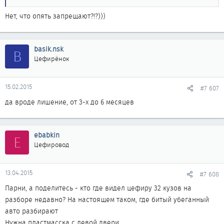
Нет, что опять запрещают?!?)))
basik.nsk
B
Цефирёнок
15.02.2015
#7 607
да вроде лишение, от 3-х до 6 месяцев
ebabkin
E
Цефировод
13.04.2015
#7 608
Парни, а поделитесь - кто где видел цефиру 32 кузов на
разборе недавно? На настоящем таком, где битый убеганный
авто разбирают
Нужна пластмасска с левой двери...