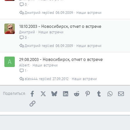
0
Дмитрий
06.09.2009
Наши встречи
18.10.2003 - Новосибирск, отчет о встрече
Дмитрий
Наши встречи
0
Дмитрий
06.09.2009
Наши встречи
29.08.2003 - Новосибирск, отчет о встрече
A
Albert
Наши встречи
1
alex444
27.09.2012
Наши встречи
Facebook
X
Bluesky
LinkedIn
Reddit
Pinterest
Tumblr
WhatsAp
Эл
Поделиться:
Ссылка