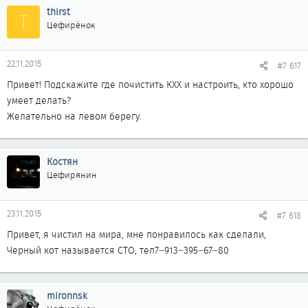
thirst
T
Цефирёнок
22.11.2015
#7 617
Привет! Подскажите где почистить КХХ и настроить, кто хорошо
умеет делать?
Желательно на левом берегу.
Костян
Цефирянин
23.11.2015
#7 618
Привет, я чистил на мира, мне понравилось как сделали,
Черный кот называется СТО, тел7‒913‒395‒67‒80
mironnsk