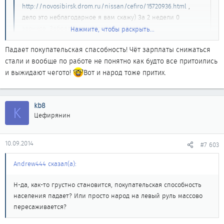
http://novosibirsk.drom.ru/nissan/cefiro/15720936.html
,
дело это неблагодарное я вам скажу) За 2 недели 0
звонков. Забрал в итоге друг с работы.
Нажмите, чтобы раскрыть...
Нажмите, чтобы раскрыть...
Падает покупательская спасобность! Чёт зарплаты снижаться
стали и вообще по работе не понятно как будто все притоились
и выжидают чегото!
Вот и народ тоже притих.
Н-да, как-то грустно становится, покупательская способность
населения падает? Или просто народ на левый руль массово
пересаживается?
kb8
K
Цефирянин
10.09.2014
#7 603
Andrew444 сказал(а):
Н-да, как-то грустно становится, покупательская способность
населения падает? Или просто народ на левый руль массово
пересаживается?