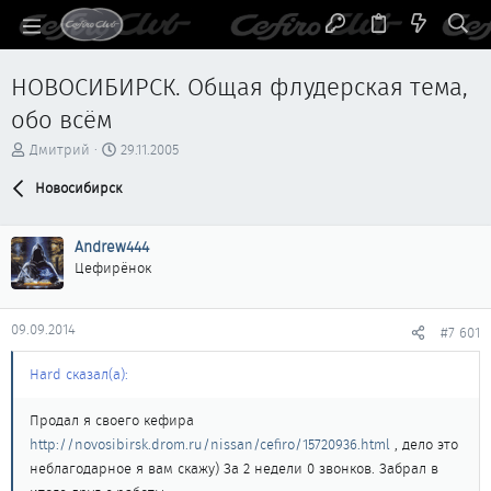
НОВОСИБИРСК. Общая флудерская тема,
обо всём
А
Д
Дмитрий
29.11.2005
в
а
т
Новосибирск
т
о
а
р
н
Andrew444
т
а
е
ч
Цефирёнок
м
а
ы
л
а
09.09.2014
#7 601
Hard сказал(а):
Продал я своего кефира
http://novosibirsk.drom.ru/nissan/cefiro/15720936.html
, дело это
неблагодарное я вам скажу) За 2 недели 0 звонков. Забрал в