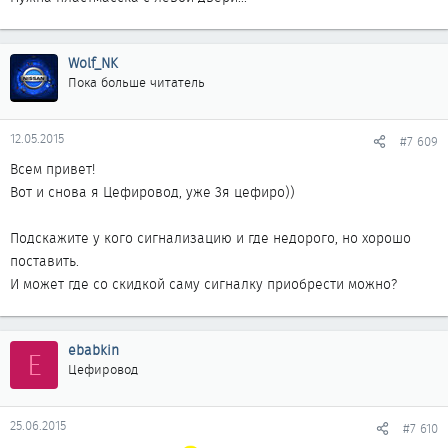
Wolf_NK
Пока больше читатель
12.05.2015
#7 609
Всем привет!
Вот и снова я Цефировод, уже 3я цефиро))
Подскажите у кого сигнализацию и где недорого, но хорошо
поставить.
И может где со скидкой саму сигналку приобрести можно?
ebabkin
E
Цефировод
25.06.2015
#7 610