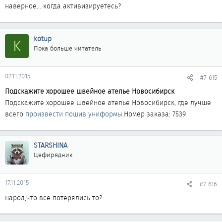
наверное... когда активизируетесь?
kotup
K
Пока больше читатель
02.11.2015
#7 615
Подскажите хорошее швейное ателье Новосибирск
Подскажите хорошее швейное ателье Новосибирск, где лучше
всего
произвести пошив униформы
.Номер заказа: 7539
STARSHINA
Цефирядник
17.11.2015
#7 616
народ,что все потерялись то?