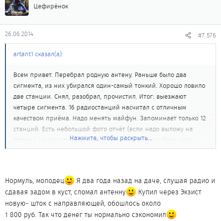
Цефирёнок
26.06.2014
#7 576
artant1 сказал(а):
Всем привет. Перебрал родную антену. Раньше было два
сигмента, из них убирался один-самый тонкий. Хорошо ловило
две станции. Снял, разобрал, прочистил. Итог: выезжают
четыре сигмента. 16 радиостанций насчитал с отличным
качеством приёма. Надо менять майфун. Запоминает только 12
станций. Есть небольшой фото отчёт (если надо выложу на
Нажмите, чтобы раскрыть...
форум), но по сути делал как в "своими силами". Сори если
офтоп.
Нормуль, молодец
Я два года назад на даче, слушая радио и
сдавая задом в куст, сломал антенну
Купил через Экзист
новую- шток с направляющей, обошлось около
1 800 руб. Так что денег ты нормально сэкономил