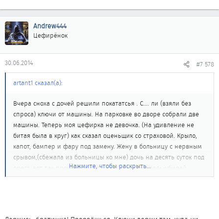
Andrew444
Цефирёнок
30.06.2014
#7 578
artant1 сказал(а):
Вчера сноха с дочей решили покататсья . С.... ли (взяли без
спроса) ключи от машины. На парковке во дворе собрали две
машины. Теперь моя цефирка не девочка. (На удивление не
битая была в круг) как сказал оценьщик со страховой. Крыло,
капот, бампер и фару под замену. Жену в больницу с нервным
срывом,(сбежала из больницы ко мне) дочь на десять суток под
Нажмите, чтобы раскрыть...
орест, вот так прошёл мой отпуск. Отсюда мораль-убирай
ключи подальше! Меньше будешь должен. Купил сегодня фару
за 800 руб. С соседом расчитался. Что мля за поколение
растёт?! Даже не извенились! Цефирку угнали на
штрафстоянку, пол дня убили с женой чтобы забрать. Сейчас