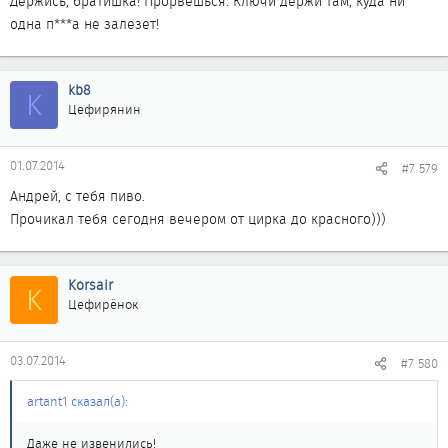
Держись, братишка! Прорвёшься. Ключи держи там, куда ни
пью бухашку и тихо афуеваю. Печаль постигла меня. Но я свою
одна п***а не залезет!
машинку не брошу! Сделаю ещё лучше чем была! Не продам ни
кому!
kb8
K
Цефирянин
01.07.2014
#7 579
Андрей, с тебя пиво.
Прочикал тебя сегодня вечером от цирка до красного)))
Korsair
K
Цефирёнок
03.07.2014
#7 580
artant1 сказал(а):
Даже не извенились!