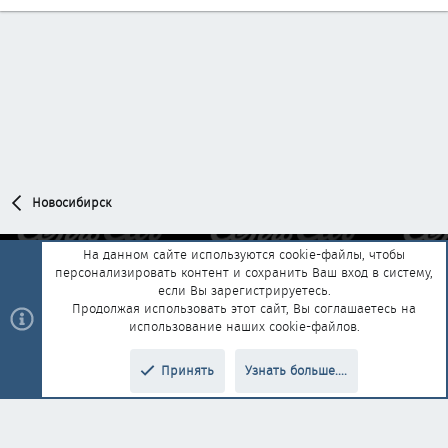
Новосибирск
На данном сайте используются cookie-файлы, чтобы
персонализировать контент и сохранить Ваш вход в систему,
Обратная связь
Условия и правила
если Вы зарегистрируетесь.
Политика конфиденциальности
Помощь
Главная
R
Продолжая использовать этот сайт, Вы соглашаетесь на
S
использование наших cookie-файлов.
S
®
Community platform by XenForo
© 2010-2025 XenForo Ltd.
|
Style and
Принять
Узнать больше....
®
add-ons by ThemeHouse
Перевод от Jumuro
Верх
Низ