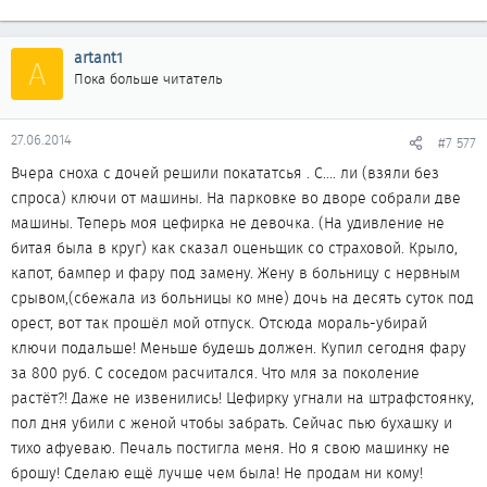
artant1
A
Пока больше читатель
27.06.2014
#7 577
Вчера сноха с дочей решили покататсья . С.... ли (взяли без
спроса) ключи от машины. На парковке во дворе собрали две
машины. Теперь моя цефирка не девочка. (На удивление не
битая была в круг) как сказал оценьщик со страховой. Крыло,
капот, бампер и фару под замену. Жену в больницу с нервным
срывом,(сбежала из больницы ко мне) дочь на десять суток под
орест, вот так прошёл мой отпуск. Отсюда мораль-убирай
ключи подальше! Меньше будешь должен. Купил сегодня фару
за 800 руб. С соседом расчитался. Что мля за поколение
растёт?! Даже не извенились! Цефирку угнали на штрафстоянку,
пол дня убили с женой чтобы забрать. Сейчас пью бухашку и
тихо афуеваю. Печаль постигла меня. Но я свою машинку не
брошу! Сделаю ещё лучше чем была! Не продам ни кому!