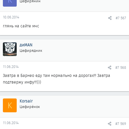
Цефирянин
10.06.2014
#7 567
глянь на сайте мчс
диMAN
Цефирядник
11.06.2014
#7 568
Завтра в Барнео еду там нормально на дорогах!!! Завтра
подтвержу инфу!!!)))
Korsair
K
Цефирёнок
11.06.2014
#7 569