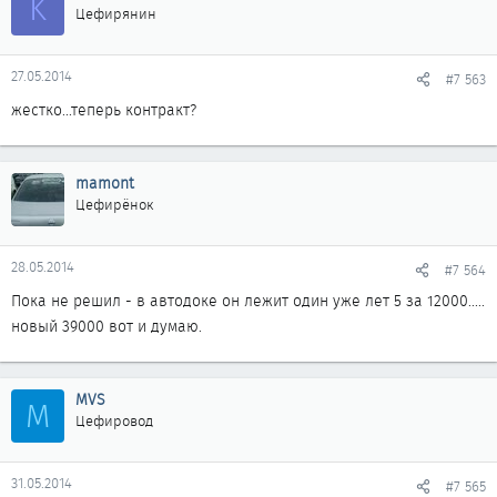
K
Цефирянин
27.05.2014
#7 563
жестко...теперь контракт?
mamont
Цефирёнок
28.05.2014
#7 564
Пока не решил - в автодоке он лежит один уже лет 5 за 12000.....
новый 39000 вот и думаю.
MVS
M
Цефировод
31.05.2014
#7 565