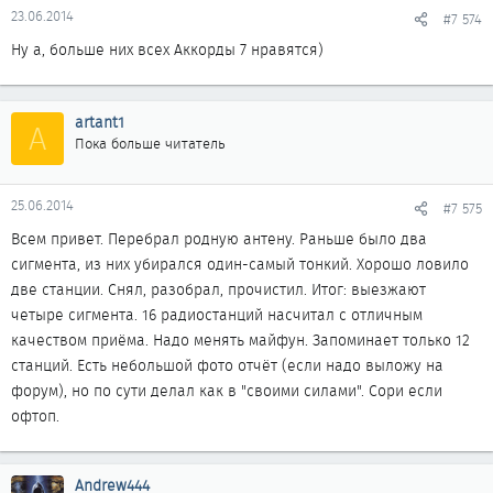
23.06.2014
#7 574
Ну а, больше них всех Аккорды 7 нравятся)
artant1
A
Пока больше читатель
25.06.2014
#7 575
Всем привет. Перебрал родную антену. Раньше было два
сигмента, из них убирался один-самый тонкий. Хорошо ловило
две станции. Снял, разобрал, прочистил. Итог: выезжают
четыре сигмента. 16 радиостанций насчитал с отличным
качеством приёма. Надо менять майфун. Запоминает только 12
станций. Есть небольшой фото отчёт (если надо выложу на
форум), но по сути делал как в "своими силами". Сори если
офтоп.
Andrew444