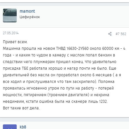
mamont
Цефирёнок
27.05.2014
#7 562
Привет всем.
Машинка прошла на новом ТНВД 16630-2Y560 около 60000 км - 4
года - и каким то чудом в камеру с маслом попал бензин в
следствии чего плунжерам пришел конец. Что удивительно
присадка ТБЕ работала хорошо и нагар почти не было. Еще
удивительней без масла он проработал около 6 месяцев ( а я
все ходил и прислушивался что там заскрипело). Поломка
проявилась мгновенно утром по пути на работу - потерей
мощности, пятирением (троением двигателя) и нехрина
неединеим, кстати ошибка была на сканере лишь 1232.
Вот такие вот дела.
kb8