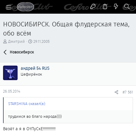
НОВОСИБИРСК. Общая флудерская тема,
обо всём
А
Д
Дмитрий
29.11.2005
в
а
т
Новосибирск
т
о
а
р
н
андрей 54 RUS
т
а
е
ч
Цефирёнок
м
а
ы
л
а
26.05.2014
#7 561
STARSHINA сказал(а):
трудимся во благо народа))))
Везёт а я в ОтПуСкЕ!!!!!!!!!!!!!!