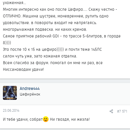
ухоженная...
Многим интересно как оно после Цефиро..... Скажу честно -
ОТЛИЧНО. Машина шустрее, моневреннее, рулить одно
удовольствие. в повороты входит не напрягаясь.
многорычажная подвеска. ни каких кренов.
Самое приятное рабочий GDI - по трассе 5-6литров, в городе
8))))
Это после 10 к 15 на цефиро))))) и почти теже 145ЛС
салон чуть уже, зато кожаная отделка.
Всем спасибо за форум. помогал он мне ни раз, все
Ниссановодам удачи!
Andrew444
Цефирёнок
23.06.2014
#7 571
И тебе удачи, собрат
Ни гвоздя, ни жезла!