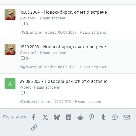
15.05.2004 - Новосибирск, отчет о встрече
Дмитрий
Наши встречи
0
Дмитрий
06.09.2009
Наши встречи
18.10.2003 - Новосибирск, отчет о встрече
Дмитрий
Наши встречи
0
Дмитрий
06.09.2009
Наши встречи
29.08.2003 - Новосибирск, отчет о встрече
A
Albert
Наши встречи
1
alex444
27.09.2012
Наши встречи
Facebook
X
Bluesky
LinkedIn
Reddit
Pinterest
Tumblr
WhatsAp
Эл
Поделиться:
Ссылка