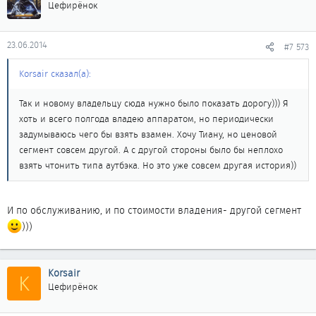
Цефирёнок
23.06.2014
#7 573
Korsair сказал(а):
Так и новому владельцу сюда нужно было показать дорогу))) Я
хоть и всего полгода владею аппаратом, но периодически
задумываюсь чего бы взять взамен. Хочу Тиану, но ценовой
сегмент совсем другой. А с другой стороны было бы неплохо
взять чтонить типа аутбэка. Но это уже совсем другая история))
И по обслуживанию, и по стоимости владения- другой сегмент
)))
Korsair
K
Цефирёнок