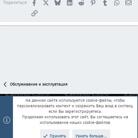
Facebook
X
Bluesky
LinkedIn
Reddit
Pinterest
Tumblr
WhatsAp
Эл
Поделиться:
Ссылка
Обслуживание и эксплуатация
На данном сайте используются cookie-файлы, чтобы
персонализировать контент и сохранить Ваш вход в систему,
Обратная связь
Условия и правила
если Вы зарегистрируетесь.
Политика конфиденциальности
Помощь
Главная
R
Продолжая использовать этот сайт, Вы соглашаетесь на
S
использование наших cookie-файлов.
S
®
Community platform by XenForo
© 2010-2025 XenForo Ltd.
|
Style and
Принять
Узнать больше....
®
add-ons by ThemeHouse
Перевод от Jumuro