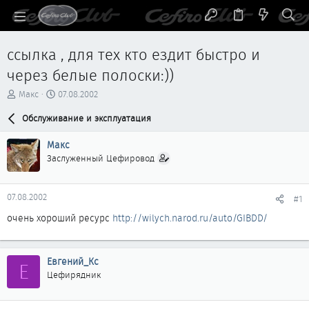
ссылка , для тех кто ездит быстро и
через белые полоски:))
А
Д
Макс
07.08.2002
в
а
т
Обслуживание и эксплуатация
т
о
а
р
н
Макс
т
а
Заслуженный Цефировод
е
ч
м
а
ы
л
07.08.2002
#1
а
очень хороший ресурс
http://wilych.narod.ru/auto/GIBDD/
Евгений_Кс
Е
Цефирядник