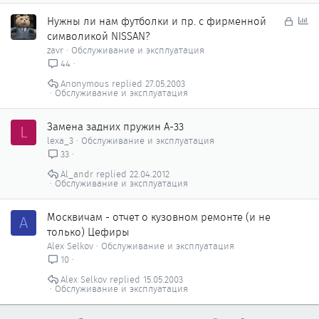
З
О
Нужны ли нам футболки и пр. с фирменной
а
п
символикой NISSAN?
к
р
zavr
Обслуживание и эксплуатация
р
о
44
ы
с
Anonymous
27.05.2003
т
Обслуживание и эксплуатация
о
Замена задних пружин А-33
L
lexa_3
Обслуживание и эксплуатация
33
Al_andr
22.04.2012
Обслуживание и эксплуатация
Москвичам - отчет о кузовном ремонте (и не
A
только) Цефиры
Alex Selkov
Обслуживание и эксплуатация
10
Alex Selkov
15.05.2003
Обслуживание и эксплуатация